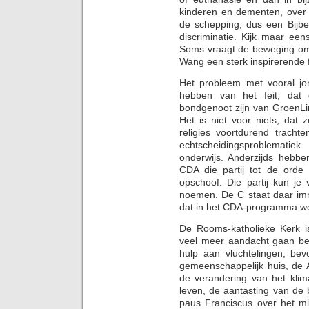
kinderen en dementen, over 
de schepping, dus een Bijbel
discriminatie. Kijk maar ee
Soms vraagt de beweging om 
Wang een sterk inspirerende 
Het probleem met vooral jon
hebben van het feit, dat
bondgenoot zijn van GroenLin
Het is niet voor niets, dat
religies voortdurend tracht
echtscheidingsproblematie
onderwijs. Anderzijds hebb
CDA die partij tot de orde 
opschoof. Die partij kun je va
noemen. De C staat daar imm
dat in het CDA-programma wei
De Rooms-katholieke Kerk i
veel meer aandacht gaan be
hulp aan vluchtelingen, b
gemeenschappelijk huis, de A
de verandering van het klim
leven, de aantasting van de b
paus Franciscus over het mil