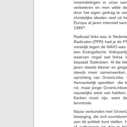
vreemdelingen in onze sa
verbeteren en men wilde de 
door het eigen gedrag te ve
christelijke idealen veel uit
Europa al jaren intensief sa
1989?
Radicaal links was in Nederlan
Radicalen (PPR) had je de PSP,
vreselijk tegen de NAVO was
een Evangelische Volkspar
waarvan nogal wat linkse in
bepaald Stalinisten. Al die kl
jaren steeds kleiner en gi
steeds meer samenwerken. U
oprichting van GroenLinks, 
Aanvankelijk speelden die 
rol, maar jonge GroenLinkse
nauwelijks weet van hebben.
Kerken moet zijn, want di
tenminste.
Nauw verbonden met GroenLin
beweging, die zich voortdurend
aan de politiek kunt stellen. 
of euthanasie en dan in bij