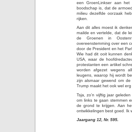
een GroenLinkser aan het 
boodschap is, dat de armoed
milieu dezelfde oorzaak he
rijken.
Aan dit alles moest ik denken
mailde en vertelde, dat de 
de Groenen in Oostenri
overeenstemming over een co
door de President en het Pa
Wie had dit ooit kunnen den
USA, waar de hoofdredacte
protestanten een artikel schr
worden afgezet wegens all
leugens, waarop hij wordt betr
zijn alsmaar gewend om de u
Trump maakt het ook wel erg 
Tsja, zo’n vijftig jaar geled
om links te gaan stemmen en 
de grond te krijgen. Aan he
ontwikkelingen best goed. Ik 
Jaargang 12, Nr. 595.