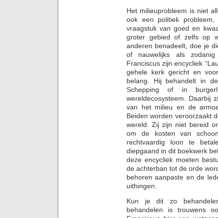
Het milieuprobleem is niet 
ook een politiek probleem,
vraagstuk van goed en kwaad
groter gebied of zelfs op 
anderen benadeelt, doe je di
of nauwelijks als zodani
Franciscus zijn encycliek “La
gehele kerk gericht en voo
belang. Hij behandelt in d
Schepping of in burgerl
wereldecosysteem. Daarbij z
van het milieu en de armoe
Beiden worden veroorzaakt do
wereld. Zij zijn niet berei
om de kosten van schoo
rechtvaardig loon te beta
diepgaand in dit boekwerk b
deze encycliek moeten best
de achterban tot de orde wor
behoren aanpaste en de leden
uithingen.
Kun je dit zo behandelen
behandelen is trouwens oo