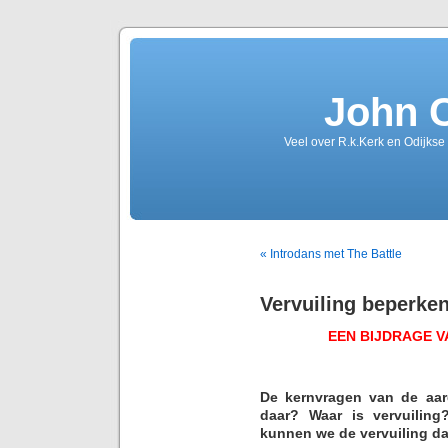
John 
Veel over R.k.Kerk en Odijkse
« Introdans met The Battle
Vervuiling beperke
EEN BIJDRAGE V
De kernvragen van de aar
daar? Waar is vervuiling
kunnen we de vervuiling d