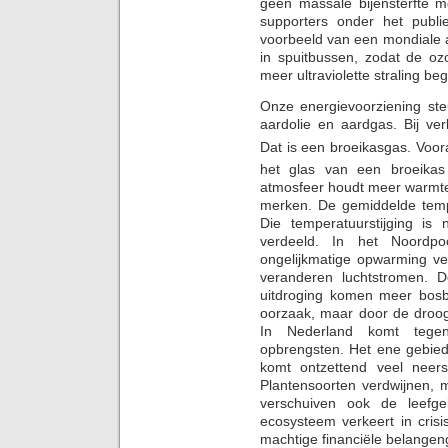
geen massale bijensterfte
supporters onder het publi
voorbeeld van een mondiale a
in spuitbussen, zodat de oz
meer ultraviolette straling b
Onze energievoorziening ste
aardolie en aardgas. Bij ver
Dat is een broeikasgas. Voor
het glas van een broeikas
atmosfeer houdt meer warmte
merken. De gemiddelde tempe
Die temperatuurstijging is 
verdeeld. In het Noordpo
ongelijkmatige opwarming ve
veranderen luchtstromen. De 
uitdroging komen meer bosb
oorzaak, maar door de droogt
In Nederland komt tege
opbrengsten. Het ene gebied 
komt ontzettend veel neer
Plantensoorten verdwijnen, 
verschuiven ook de leefg
ecosysteem verkeert in cris
machtige financiële belangen