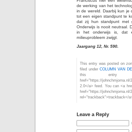
Franciscus hier een wetensc
de werking van het technolo
in de wereld. Daarbij kun je
tot een eigen standpunt te 
dat zij hun standpunt met
Onderwijs is nooit neutraal. 
in het onderwijs is, dat
milieuprobleem zwijgt.
Jaargang 12, Nr. 590.
This entry was posted on zon
filed under
COLUMN VAN D
this entry
href="https://johnchmjorna.nl
2.0</a> feed. You can <a hre
href="https://johnchmjorna.nl/
rel="trackback">trackback</a>
Leave a Reply