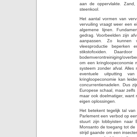
aan de oppervlakte. Zand, 
steenkool.
Het aantal vormen van verv
vervuiling vraagt weer een 
algemene lijnen. Fundamen
gedrag. Voorbeelden zijn af
aanpassen. Zo kunnen 
vleesproductie beperken
stikstofoxiden. Daard
bodemverontreiniging/overbe
om een kringloopeconomie 
systeem zonder afval. Alles
eventuele uitputting va
kringloopeconomie kan leide
concurrentienadelen. Dus zi
Europese schaal, maar zelfs 
maar ook doelmatiger, want n
eigen oplossingen.
Het betekent tegelijk tal va
Parlement een verbod op een
stuurt zijn lobbyisten naar
Monsanto de toegang tot de 
strijd gaande om een insecten