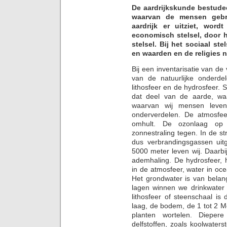
De aardrijkskunde bestudeer
waarvan de mensen gebr
aardrijk er uitziet, wor
economisch stelsel, door he
stelsel. Bij het sociaal s
en waarden en de religies n
Bij een inventarisatie van de 
van de natuurlijke onderde
lithosfeer en de hydrosfeer. 
dat deel van de aarde, wa
waarvan wij mensen leven
onderverdelen. De atmosfee
omhult. De ozonlaag op
zonnestraling tegen. In de s
dus verbrandingsgassen uitg
5000 meter leven wij. Daarbi
ademhaling. De hydrosfeer, 
in de atmosfeer, water in oc
Het grondwater is van belan
lagen winnen we drinkwater 
lithosfeer of steenschaal i
laag, de bodem, de 1 tot 2 M
planten wortelen. Dieper
delfstoffen, zoals koolwaters