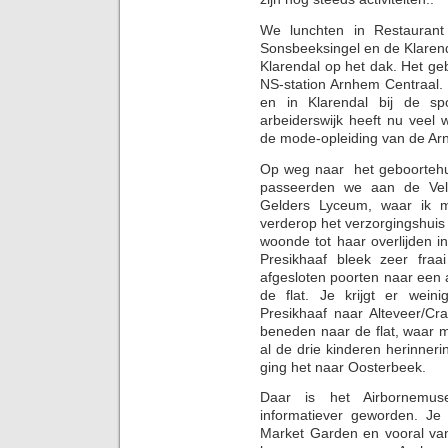
We lunchten in Restauran
Sonsbeeksingel en de Klarend
Klarendal op het dak. Het g
NS-station Arnhem Centraal.
en in Klarendal bij de sp
arbeiderswijk heeft nu veel
de mode-opleiding van de A
Op weg naar het geboortehu
passeerden we aan de Vel
Gelders Lyceum, waar ik m
verderop het verzorgingshuis
woonde tot haar overlijden i
Presikhaaf bleek zeer fra
afgesloten poorten naar een
de flat. Je krijgt er wein
Presikhaaf naar Alteveer/Cr
beneden naar de flat, waar 
al de drie kinderen herinne
ging het naar Oosterbeek.
Daar is het Airbornemus
informatiever geworden. Je
Market Garden en vooral va