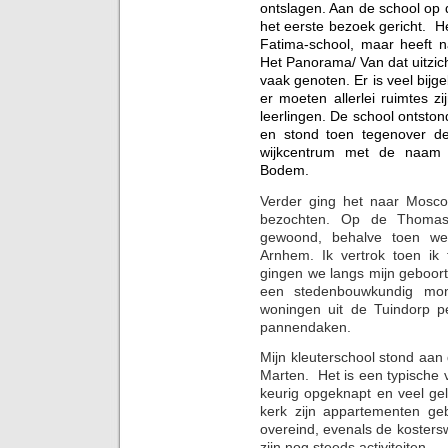
ontslagen. Aan de school op
het eerste bezoek gericht. H
Fatima-school, maar heeft 
Het Panorama/ Van dat uitzic
vaak genoten. Er is veel bij
er moeten allerlei ruimtes zi
leerlingen. De school ontston
en stond toen tegenover de
wijkcentrum met de naam 
Bodem.
Verder ging het naar Mosc
bezochten. Op de Thomas
gewoond, behalve toen w
Arnhem. Ik vertrok toen ik 
gingen we langs mijn geboorte
een stedenbouwkundig monu
woningen uit de Tuindorp p
pannendaken.
Mijn kleuterschool stond aan 
Marten. Het is een typische v
keurig opgeknapt en veel geld
kerk zijn appartementen ge
overeind, evenals de kosters
zijn nog steeds activiteiten..