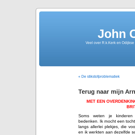
John 
Veel over R.k.Kerk en Odijkse
« De stikstofproblematiek
Terug naar mijn Ar
MET EEN OVERDENKING
BRI
Soms weten je kinderen 
bedenken. Ik mocht een toch
langs allerlei plekjes, die vo
en ik werkten aan dezelfde sc