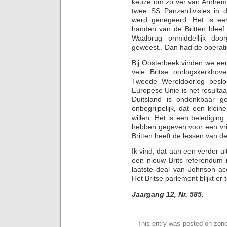
keuze om zo ver van Arnhem t
twee SS Panzerdivisies in 
werd genegeerd. Het is ee
handen van de Britten bleef
Waalbrug onmiddellijk doo
geweest.. Dan had de operati
Bij Oosterbeek vinden we een
vele Britse oorlogskerkho
Tweede Wereldoorlog beslo
Europese Unie is het resulta
Duitsland is ondenkbaar g
onbegrijpelijk, dat een kle
willen. Het is een belediging
hebben gegeven voor een vri
Britten heeft de lessen van d
Ik vind, dat aan een verder 
een nieuw Brits referendum 
laatste deal van Johnson acc
Het Britse parlement blijkt er t
Jaargang 12, Nr. 585.
This entry was posted on zonda