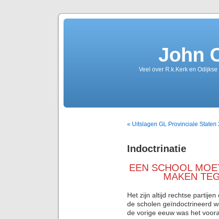
John 
Veel over R.k.Kerk en Odijkse
« Uitslagen GL Provinciale Staten
Indoctrinatie
EEN SCHOOL MOE
MAKEN TEG
Het zijn altijd rechtse partije
de scholen geïndoctrineerd wo
de vorige eeuw was het vooral