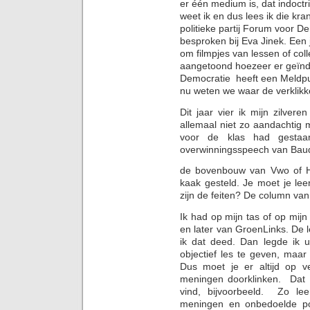
er één medium is, dat indoctri
weet ik en dus lees ik die kran
politieke partij Forum voor 
besproken bij Eva Jinek. Een
om filmpjes van lessen of col
aangetoond hoezeer er geïnd
Democratie heeft een Meldpunt
nu weten we waar de verklikke
Dit jaar vier ik mijn zilvere
allemaal niet zo aandachtig me
voor de klas had gesta
overwinningsspeech van Baud
de bovenbouw van Vwo of H
kaak gesteld. Je moet je le
zijn de feiten? De column va
Ik had op mijn tas of op mijn 
en later van GroenLinks. De 
ik dat deed. Dan legde ik u
objectief les te geven, maar d
Dus moet je er altijd op ve
meningen doorklinken. Dat i
vind, bijvoorbeeld. Zo lee
meningen en onbedoelde pogi