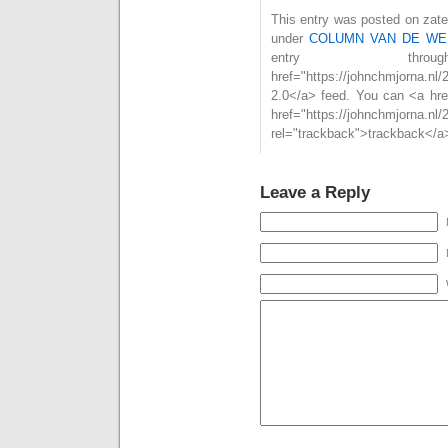
This entry was posted on zater
under
COLUMN VAN DE WE
entry th
href="https://johnchmjorna.nl/
2.0</a> feed. You can <a hre
href="https://johnchmjorna.nl/
rel="trackback">trackback</a>
Leave a Reply