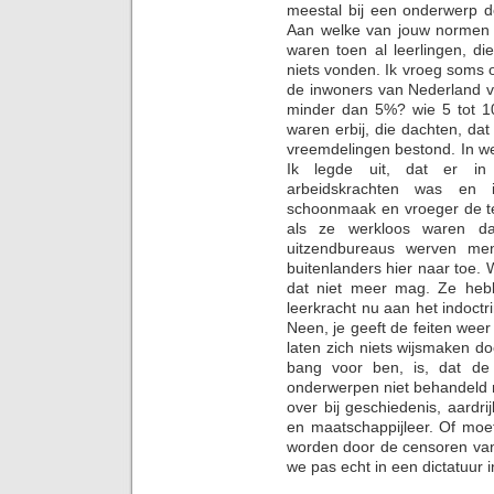
meestal bij een onderwerp 
Aan welke van jouw normen e
waren toen al leerlingen, d
niets vonden. Ik vroeg soms 
de inwoners van Nederland v
minder dan 5%? wie 5 tot 
waren erbij, die dachten, da
vreemdelingen bestond. In w
Ik legde uit, dat er in
arbeidskrachten was en 
schoonmaak en vroeger de tex
als ze werkloos waren da
uitzendbureaus werven men
buitenlanders hier naar toe. W
dat niet meer mag. Ze heb
leerkracht nu aan het indoctr
Neen, je geeft de feiten weer
laten zich niets wijsmaken d
bang voor ben, is, dat de 
onderwerpen niet behandeld m
over bij geschiedenis, aardri
en maatschappijleer. Of moe
worden door de censoren va
we pas echt in een dictatuur 