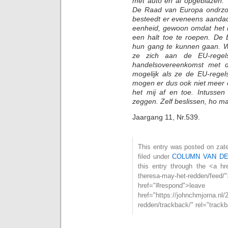
met auto en al opgeblazen. V
De Raad van Europa ondrzo
besteedt er eveneens aandac
eenheid, gewoon omdat het no
een halt toe te roepen. De B
hun gang te kunnen gaan. We
ze zich aan de EU-regel
handelsovereenkomst met de
mogelijk als ze de EU-regel
mogen er dus ook niet meer o
het mij af en toe. Intussen
zeggen. Zelf beslissen, ho maa
Jaargang 11, Nr.539.
This entry was posted on zat
filed under
COLUMN VAN D
this entry through the <a hre
theresa-may-het-redden/
href="#respond">l
href="https://johnchmjorna.nl/
redden/trackback/" rel="track