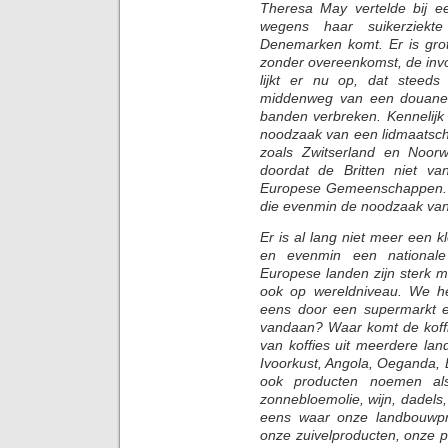
Theresa May vertelde bij e
wegens haar suikerziekte 
Denemarken komt. Er is grot
zonder overeenkomst, de invo
lijkt er nu op, dat steed
middenweg van een douane-
banden verbreken. Kennelijk 
noodzaak van een lidmaatsch
zoals Zwitserland en Noor
doordat de Britten niet va
Europese Gemeenschappen. O
die evenmin de noodzaak van
Er is al lang niet meer een
en evenmin een national
Europese landen zijn sterk me
ook op wereldniveau. We h
eens door een supermarkt 
vandaan? Waar komt de koff
van koffies uit meerdere lan
Ivoorkust, Angola, Oeganda, 
ook producten noemen als 
zonnebloemolie, wijn, dadels,
eens waar onze landbouwpro
onze zuivelproducten, onze 