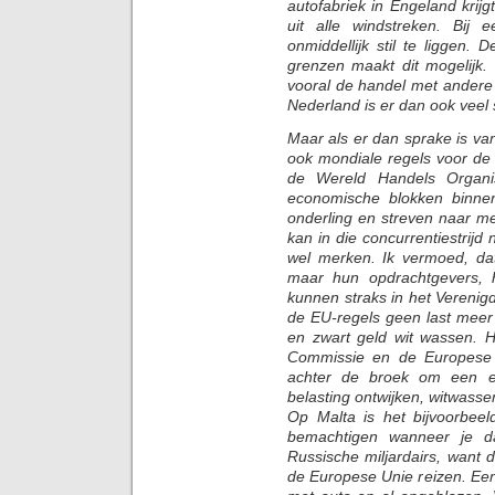
autofabriek in Engeland krijg
uit alle windstreken. Bij 
onmiddellijk stil te liggen
grenzen maakt dit mogelijk
vooral de handel met andere 
Nederland is er dan ook veel
Maar als er dan sprake is v
ook mondiale regels voor de 
de Wereld Handels Organis
economische blokken binne
onderling en streven naar m
kan in die concurrentiestrijd 
wel merken. Ik vermoed, da
maar hun opdrachtgevers, he
kunnen straks in het Vereni
de EU-regels geen last meer
en zwart geld wit wassen. 
Commissie en de Europese 
achter de broek om een ei
belasting ontwijken, witwasse
Op Malta is het bijvoorbee
bemachtigen wanneer je da
Russische miljardairs, want 
de Europese Unie reizen. Een 