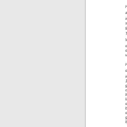
H
H
d
i
o
d
b
g
l