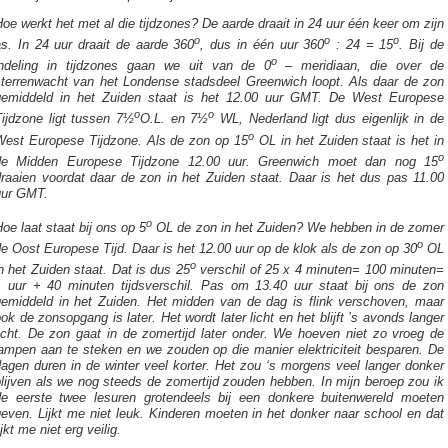
oe werkt het met al die tijdzones? De aarde draait in 24 uur één keer om zijn
o
o
o
as. In 24 uur draait de aarde 360
, dus in één uur 360
: 24 = 15
. Bij de
o
indeling in tijdzones gaan we uit van de 0
– meridiaan, die over de
sterrenwacht van het Londense stadsdeel Greenwich loopt. Als daar de zon
gemiddeld in het Zuiden staat is het 12.00 uur GMT. De West Europese
o
o
Tijdzone ligt tussen 7½
O.L. en 7½
WL, Nederland ligt dus eigenlijk in de
o
West Europese Tijdzone. Als de zon op 15
OL in het Zuiden staat is het in
o
de Midden Europese Tijdzone 12.00 uur. Greenwich moet dan nog 15
draaien voordat daar de zon in het Zuiden staat. Daar is het dus pas 11.00
uur GMT.
o
oe laat staat bij ons op 5
OL de zon in het Zuiden? We hebben in de zomer
o
e Oost Europese Tijd. Daar is het 12.00 uur op de klok als de zon op 30
OL
o
n het Zuiden staat. Dat is dus 25
verschil of 25 x 4 minuten= 100 minuten=
1 uur + 40 minuten tijdsverschil. Pas om 13.40 uur staat bij ons de zon
gemiddeld in het Zuiden. Het midden van de dag is flink verschoven, maar
ok de zonsopgang is later. Het wordt later licht en het blijft ’s avonds langer
licht. De zon gaat in de zomertijd later onder. We hoeven niet zo vroeg de
lampen aan te steken en we zouden op die manier elektriciteit besparen. De
agen duren in de winter veel korter. Het zou ‘s morgens veel langer donker
lijven als we nog steeds de zomertijd zouden hebben. In mijn beroep zou ik
de eerste twee lesuren grotendeels bij een donkere buitenwereld moeten
even. Lijkt me niet leuk. Kinderen moeten in het donker naar school en dat
ijkt me niet erg veilig.