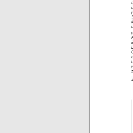
d
S
M
E
z