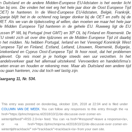
In Duitsland en de andere Midden-Europese EU-lidstaten is het eerder licht
an bij ons. Die vinden het niet erg het hele jaar door de Oost Europese Tijd
(OET) te hanteren. In de West-Europese EU-lidstaten, België, Frankrijk,
panje blijft het in de ochtend nog langer donker bij de OET en zelfs bij de
ET. Als we van de tijdwisseling af willen, dan moeten we maar het hele jaar
de Midden Europese Tijd hanteren in de gehele EU. Ruwweg ligt de EU
o
o
tussen 9
WL bij Portugal (met GMT) en 30
OL bij Finland en Roemenië. De
U strekt zich uit over drie tijdzones en de Midden Europese Tijd zit daarbij
in het midden. Nu hebben Portugal, Ierland en het Verenigd Koninkrijk West
Europese Tijd en Finland, Estland, Letland, Litouwen, Roemenië, Bulgarije,
Griekenland en Cyprus Oost-Europese Tijd. Ik hoor nooit, dat het problemen
oplevert. Op reis moet je je horloge steeds een uur verzetten. In het
handelsverkeer gaat het allemaal uitstekend. Vervoerders en handelsfirma’s
weten ervan en houden er rekening mee. Maar als Duitsland een andere tijd
ou gaan hanteren, zou dat toch wel lastig zijn.
Jaargang 11, Nr. 534.
This entry was posted on donderdag, oktober 11th, 2018 at 22:04 and is filed under
COLUMN VAN DE WEEK
. You can follow any responses to this entry through the <a
href="https://johnchmjorna.nl/2018/10/11/de-discussie-over-zomer-en-
wintertijd/feed/">RSS 2.0</a> feed. You can <a href="#respond">leave a response</a>,
or <a href="https://johnchmjorna.nl/2018/10/11/de-discussie-over-zomer-en-
wintertijd/trackback/" rel="trackback">trackback</a> from your own site.