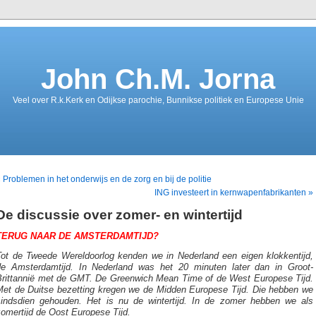
John Ch.M. Jorna
Veel over R.k.Kerk en Odijkse parochie, Bunnikse politiek en Europese Unie
 Problemen in het onderwijs en de zorg en bij de politie
ING investeert in kernwapenfabrikanten »
De discussie over zomer- en wintertijd
TERUG NAAR DE AMSTERDAMTIJD?
Tot de Tweede Wereldoorlog kenden we in Nederland een eigen klokkentijd,
de Amsterdamtijd. In Nederland was het 20 minuten later dan in Groot-
Brittannië met de GMT. De Greenwich Mean Time of de West Europese Tijd.
Met de Duitse bezetting kregen we de Midden Europese Tijd. Die hebben we
sindsdien gehouden. Het is nu de wintertijd. In de zomer hebben we als
omertijd de Oost Europese Tijd.