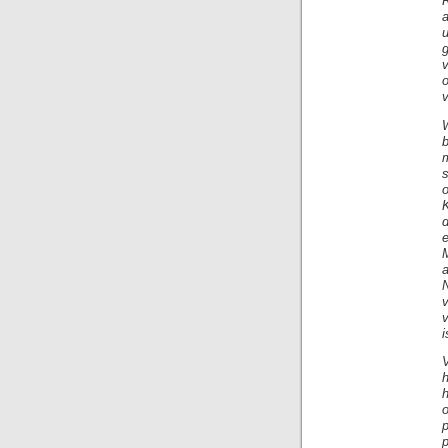
g
m
s
d
N
i
h
o
p
p