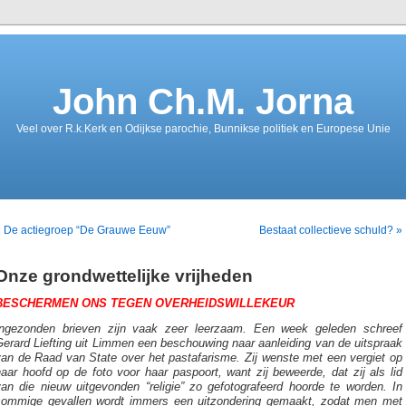
John Ch.M. Jorna
Veel over R.k.Kerk en Odijkse parochie, Bunnikse politiek en Europese Unie
« De actiegroep “De Grauwe Eeuw”
Bestaat collectieve schuld? »
Onze grondwettelijke vrijheden
BESCHERMEN ONS TEGEN OVERHEIDSWILLEKEUR
Ingezonden brieven zijn vaak zeer leerzaam. Een week geleden schreef
erard Liefting uit Limmen een beschouwing naar aanleiding van de uitspraak
van de Raad van State over het pastafarisme. Zij wenste met een vergiet op
aar hoofd op de foto voor haar paspoort, want zij beweerde, dat zij als lid
van die nieuw uitgevonden “religie” zo gefotografeerd hoorde te worden. In
sommige gevallen wordt immers een uitzondering gemaakt, zodat men met