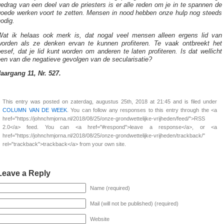
edrag van een deel van de priesters is er alle reden om je in te spannen de
goede werken voort te zetten. Mensen in nood hebben onze hulp nog steeds
odig.
Wat ik helaas ook merk is, dat nogal veel mensen alleen ergens lid van
worden als ze denken ervan te kunnen profiteren. Te vaak ontbreekt het
esef, dat je lid kunt worden om anderen te laten profiteren. Is dat wellicht
en van die negatieve gevolgen van de secularisatie?
Jaargang 11, Nr. 527.
This entry was posted on zaterdag, augustus 25th, 2018 at 21:45 and is filed under
COLUMN VAN DE WEEK
. You can follow any responses to this entry through the <a
href="https://johnchmjorna.nl/2018/08/25/onze-grondwettelijke-vrijheden/feed/">RSS
2.0</a> feed. You can <a href="#respond">leave a response</a>, or <a
href="https://johnchmjorna.nl/2018/08/25/onze-grondwettelijke-vrijheden/trackback/"
rel="trackback">trackback</a> from your own site.
Leave a Reply
Name (required)
Mail (will not be published) (required)
Website