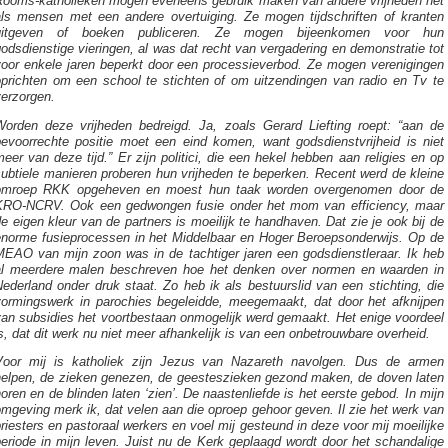
Rooms-katholieken mogen eveneens gebruik maken van andere vrijheden net
als mensen met een andere overtuiging. Ze mogen tijdschriften of kranten
uitgeven of boeken publiceren. Ze mogen bijeenkomen voor hun
odsdienstige vieringen, al was dat recht van vergadering en demonstratie tot
voor enkele jaren beperkt door een processieverbod. Ze mogen verenigingen
oprichten om een school te stichten of om uitzendingen van radio en Tv te
verzorgen.
Worden deze vrijheden bedreigd. Ja, zoals Gerard Liefting roept: “aan de
bevoorrechte positie moet een eind komen, want godsdienstvrijheid is niet
eer van deze tijd.” Er zijn politici, die een hekel hebben aan religies en op
ubtiele manieren proberen hun vrijheden te beperken. Recent werd de kleine
omroep RKK opgeheven en moest hun taak worden overgenomen door de
KRO-NCRV. Ook een gedwongen fusie onder het mom van efficiency, maar
e eigen kleur van de partners is moeilijk te handhaven. Dat zie je ook bij de
enorme fusieprocessen in het Middelbaar en Hoger Beroepsonderwijs. Op de
MEAO van mijn zoon was in de tachtiger jaren een godsdienstleraar. Ik heb
al meerdere malen beschreven hoe het denken over normen en waarden in
ederland onder druk staat. Zo heb ik als bestuurslid van een stichting, die
vormingswerk in parochies begeleidde, meegemaakt, dat door het afknijpen
van subsidies het voortbestaan onmogelijk werd gemaakt. Het enige voordeel
s, dat dit werk nu niet meer afhankelijk is van een onbetrouwbare overheid.
Voor mij is katholiek zijn Jezus van Nazareth navolgen. Dus de armen
helpen, de zieken genezen, de geesteszieken gezond maken, de doven laten
oren en de blinden laten ‘zien’. De naastenliefde is het eerste gebod. In mijn
mgeving merk ik, dat velen aan die oproep gehoor geven. Il zie het werk van
riesters en pastoraal werkers en voel mij gesteund in deze voor mij moeilijke
eriode in mijn leven. Juist nu de Kerk geplaagd wordt door het schandalige