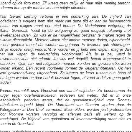
tulband op de foto mag. Zij kreeg geen gelijk en naar mijn mening terecht.
edereen kan op die manier wel een religie uitvinden.
Maar Gerard Liefting verbond er een opmerking aan. De vrijheid van
godsdienst is volgens hem niet meer van deze tijd en aan de bevoorrechte
positie van religies moet een eind komen. De Nederlandse wetgever, de
Staten Generaal, houdt bij de wetgeving zo goed mogelijk rekening met
gewetensbezwaren. Zo was er de mogelijkheid bezwaar te maken tegen de
ilitaire dienstplicht. Mensen wilden niet andere mensen doden, bijvoorbeeld.
In een gesprek moest dat worden aangetoond. Er kwamen ook strikvragen.
Als je moeder dreigt verkracht te worden en jij hebt een wapen, mag je dan
met dat wapen de verkrachting voorkomen? Als je ja zei, werd je
gewetensbezwaar niet erkend. Je was wel degelijk bereid wapengeweld te
gebruiken. Ook van niet-religieuze mensen konden de gewetensbezwaren
worden erkend. Een recent voorbeeld vormen de weigerambtenaren. Op hen
werd gewetensdwang uitgeoefend. Ze kregen de keus tussen hun baan of
ntslagen worden en daar had ik bezwaar tegen, al vond ik dat ze geen gelijk
hadden.
Waarom vermeldt onze Grondwet een aantal vrijheden. Ze beschermen de
burger tegen overheidswillekeur. Iedereen kan weten, dat er in onze
geschiedenis perioden waren, dat de godsdienstvrijheid voor Rooms-
katholieken beperkt bleef. De Martelaren van Gorcum werden door de
Watergeuzen in Den Briel vermoord. Maar elders werden juist protestanten
door Roomse vorsten vervolgd en stierven zelfs als ketters op de
brandstapel. De Vrijheid van godsdienst of levensovertuiging staat niet zo
maar in de Grondwet.