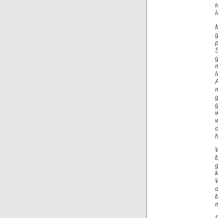
I
m
o