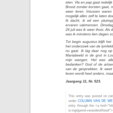
eten. Vla en pap gaat redelij
Brood zonder korsten gaat, 
weer leren. Intussen waren
mogelijk alles zelf te laten d
Ik dacht, ik wil een pluim
ervaren vakmensen. Dinsdag,
26 juli was ik weer thuis. Als
was ik minstens tien dagen z
Tot begin augustus blijft h
het onderzoek van de lymfekli
nu gaat. Ik lag daar nog op
Mariabeeld in de grot in Lo
mijn wangen. Het was al
bedanken? God of de artsen
van de gesprekken. Ik weet 
leven wordt heel anders, maar
Jaargang 11, Nr. 523.
This entry was posted on zate
under
COLUMN VAN DE WE
entry through the <a href="htt
is-ingrijpend-veranderd/