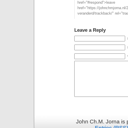
href="#respond">l
href="https://johnchmjorna.nl/2
veranderd/trackback/" rel="tr
Leave a Reply
John Ch.M. Jorna is
Entries (RSS