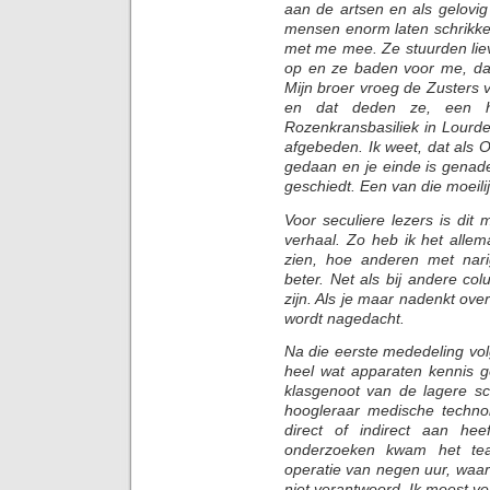
aan de artsen en als gelovi
mensen enorm laten schrikke
met me mee. Ze stuurden lie
op en ze baden voor me, dat
Mijn broer vroeg de Zusters 
en dat deden ze, een he
Rozenkransbasiliek in Lourde
afgebeden. Ik weet, dat als 
gedaan en je einde is genader
geschiedt. Een van die moeil
Voor seculiere lezers is dit
verhaal. Zo heb ik het allem
zien, hoe anderen met nar
beter. Net als bij andere c
zijn. Als je maar nadenkt over
wordt nagedacht.
Na die eerste mededeling vo
heel wat apparaten kennis 
klasgenoot van de lagere sc
hoogleraar medische technol
direct of indirect aan he
onderzoeken kwam het tea
operatie van negen uur, waar
niet verantwoord. Ik moest v