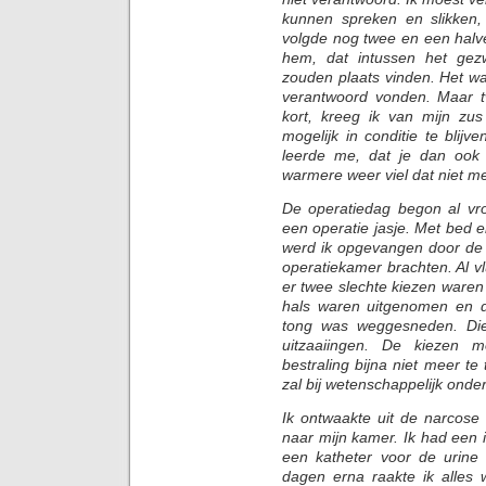
kunnen spreken en slikken
volgde nog twee en een halv
hem, dat intussen het gezw
zouden plaats vinden. Het wa
verantwoord vonden. Maar 
kort, kreeg ik van mijn zu
mogelijk in conditie te blijv
leerde me, dat je dan ook 
warmere weer viel dat niet m
De operatiedag begon al vro
een operatie jasje. Met bed 
werd ik opgevangen door de 
operatiekamer brachten. Al vlu
er twee slechte kiezen waren 
hals waren uitgenomen en d
tong was weggesneden. Die
uitzaaiingen. De kiezen m
bestraling bijna niet meer t
zal bij wetenschappelijk onde
Ik ontwaakte uit de narcose
naar mijn kamer. Ik had een 
een katheter voor de urine
dagen erna raakte ik alles 