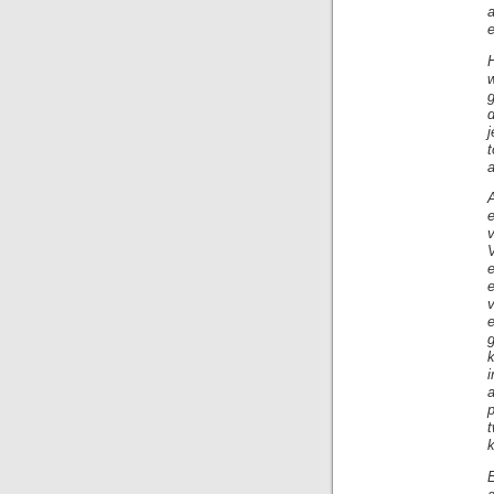
H
g
d
j
a
e
v
V
e
e
v
p
k