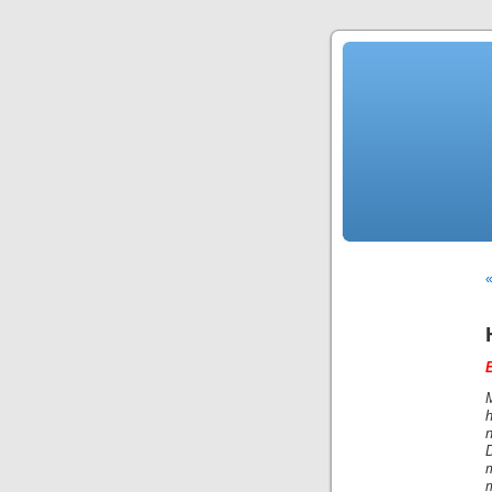
«
n
m