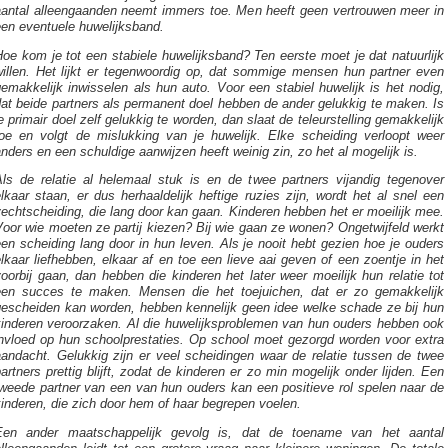
aantal alleengaanden neemt immers toe. Men heeft geen vertrouwen meer in
een eventuele huwelijksband.
oe kom je tot een stabiele huwelijksband? Ten eerste moet je dat natuurlijk
willen. Het lijkt er tegenwoordig op, dat sommige mensen hun partner even
emakkelijk inwisselen als hun auto. Voor een stabiel huwelijk is het nodig,
at beide partners als permanent doel hebben de ander gelukkig te maken. Is
e primair doel zelf gelukkig te worden, dan slaat de teleurstelling gemakkelijk
toe en volgt de mislukking van je huwelijk. Elke scheiding verloopt weer
nders en een schuldige aanwijzen heeft weinig zin, zo het al mogelijk is.
Als de relatie al helemaal stuk is en de twee partners vijandig tegenover
lkaar staan, er dus herhaaldelijk heftige ruzies zijn, wordt het al snel een
echtscheiding, die lang door kan gaan. Kinderen hebben het er moeilijk mee.
oor wie moeten ze partij kiezen? Bij wie gaan ze wonen? Ongetwijfeld werkt
en scheiding lang door in hun leven. Als je nooit hebt gezien hoe je ouders
lkaar liefhebben, elkaar af en toe een lieve aai geven of een zoentje in het
oorbij gaan, dan hebben die kinderen het later weer moeilijk hun relatie tot
een succes te maken. Mensen die het toejuichen, dat er zo gemakkelijk
gescheiden kan worden, hebben kennelijk geen idee welke schade ze bij hun
kinderen veroorzaken. Al die huwelijksproblemen van hun ouders hebben ook
invloed op hun schoolprestaties. Op school moet gezorgd worden voor extra
aandacht. Gelukkig zijn er veel scheidingen waar de relatie tussen de twee
artners prettig blijft, zodat de kinderen er zo min mogelijk onder lijden. Een
tweede partner van een van hun ouders kan een positieve rol spelen naar de
inderen, die zich door hem of haar begrepen voelen.
Een ander maatschappelijk gevolg is, dat de toename van het aantal