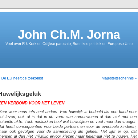
John Ch.M. Jorna
Veel over R.k.Kerk en Odijkse parochie, Bunnikse politiek en Europese Unie
 De EU heeft de toekomst
Majesteitsschennis »
Huwelijksgeluk
EEN VERBOND VOOR HET LEVEN
Maar weer eens iets heel anders. Een huwelijk is bedoeld als een band voor
het leven, ook al is dat in de vorm van samenwonen al dan niet met een
otariële akte. Toch mislukken heel wat huwelijken en veel meer dan vroeger.
Dat heeft consequenties voor beide partners en voor de eventuele kinderen,
maar ook gevolgen voor de samenleving als geheel. Het lijkt er op, dat
ensen al dan niet vrijwillig ervoor kiezen maar helemaal niet te huwen. Het