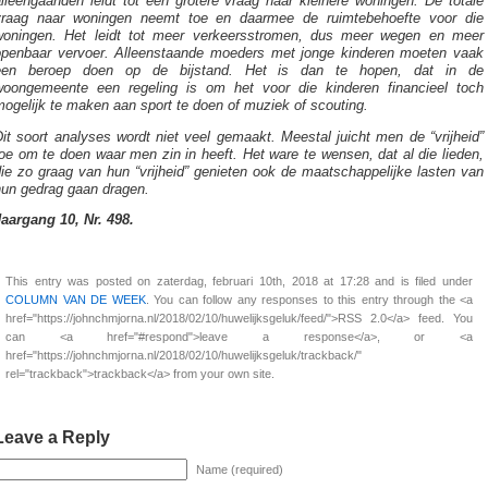
lleengaanden leidt tot een grotere vraag naar kleinere woningen. De totale
vraag naar woningen neemt toe en daarmee de ruimtebehoefte voor die
woningen. Het leidt tot meer verkeersstromen, dus meer wegen en meer
openbaar vervoer. Alleenstaande moeders met jonge kinderen moeten vaak
een beroep doen op de bijstand. Het is dan te hopen, dat in de
woongemeente een regeling is om het voor die kinderen financieel toch
ogelijk te maken aan sport te doen of muziek of scouting.
it soort analyses wordt niet veel gemaakt. Meestal juicht men de “vrijheid”
oe om te doen waar men zin in heeft. Het ware te wensen, dat al die lieden,
ie zo graag van hun “vrijheid” genieten ook de maatschappelijke lasten van
hun gedrag gaan dragen.
Jaargang 10, Nr. 498.
This entry was posted on zaterdag, februari 10th, 2018 at 17:28 and is filed under
COLUMN VAN DE WEEK
. You can follow any responses to this entry through the <a
href="https://johnchmjorna.nl/2018/02/10/huwelijksgeluk/feed/">RSS 2.0</a> feed. You
can <a href="#respond">leave a response</a>, or <a
href="https://johnchmjorna.nl/2018/02/10/huwelijksgeluk/trackback/"
rel="trackback">trackback</a> from your own site.
Leave a Reply
Name (required)