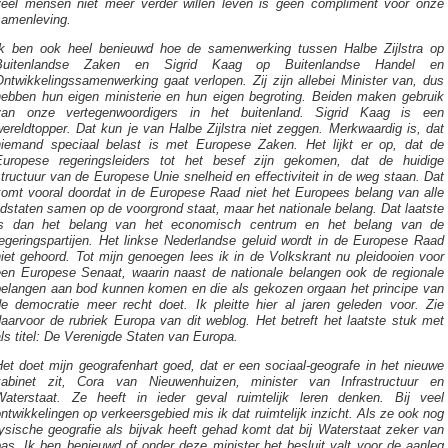
veel mensen niet meer verder willen leven is geen compliment voor onze
samenleving.
Ik ben ook heel benieuwd hoe de samenwerking tussen Halbe Zijlstra op
Buitenlandse Zaken en Sigrid Kaag op Buitenlandse Handel en
ntwikkelingssamenwerking gaat verlopen. Zij zijn allebei Minister van, dus
hebben hun eigen ministerie en hun eigen begroting. Beiden maken gebruik
van onze vertegenwoordigers in het buitenland. Sigrid Kaag is een
ereldtopper. Dat kun je van Halbe Zijlstra niet zeggen. Merkwaardig is, dat
niemand speciaal belast is met Europese Zaken. Het lijkt er op, dat de
Europese regeringsleiders tot het besef zijn gekomen, dat de huidige
tructuur van de Europese Unie snelheid en effectiviteit in de weg staan. Dat
komt vooral doordat in de Europese Raad niet het Europees belang van alle
idstaten samen op de voorgrond staat, maar het nationale belang. Dat laatste
is dan het belang van het economisch centrum en het belang van de
regeringspartijen. Het linkse Nederlandse geluid wordt in de Europese Raad
iet gehoord. Tot mijn genoegen lees ik in de Volkskrant nu pleidooien voor
een Europese Senaat, waarin naast de nationale belangen ook de regionale
belangen aan bod kunnen komen en die als gekozen orgaan het principe van
de democratie meer recht doet. Ik pleitte hier al jaren geleden voor. Zie
aarvoor de rubriek Europa van dit weblog. Het betreft het laatste stuk met
ls titel: De Verenigde Staten van Europa.
et doet mijn geografenhart goed, dat er een sociaal-geografe in het nieuwe
kabinet zit, Cora van Nieuwenhuizen, minister van Infrastructuur en
Waterstaat. Ze heeft in ieder geval ruimtelijk leren denken. Bij veel
ntwikkelingen op verkeersgebied mis ik dat ruimtelijk inzicht. Als ze ook nog
ysische geografie als bijvak heeft gehad komt dat bij Waterstaat zeker van
as. Ik ben benieuwd of onder deze minister het besluit valt voor de aanleg