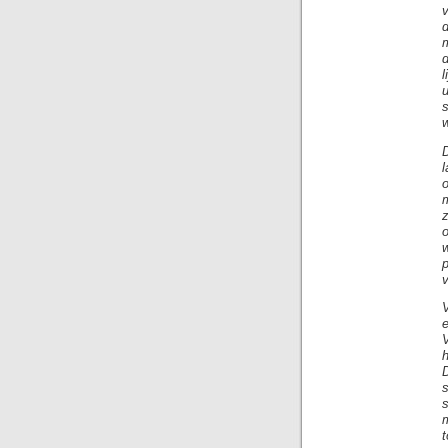
d
d
u
p
v
h
m
t