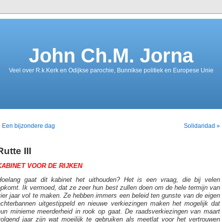
John Ch.M. Jorna
Veel over R.k.Kerk en Odijkse parochie, Bunnikse politiek en Europese Unie
 Een bijzondere dag
Solidaridad »
Rutte III
KABINET VOOR DE RIJKEN
Hoelang gaat dit kabinet het uithouden? Het is een vraag, die bij velen
pkomt. Ik vermoed, dat ze zeer hun best zullen doen om de hele termijn van
ier jaar vol te maken. Ze hebben immers een beleid ten gunste van de eigen
achterbannen uitgestippeld en nieuwe verkiezingen maken het mogelijk dat
hun minieme meerderheid in rook op gaat. De raadsverkiezingen van maart
olgend jaar zijn wat moeilijk te gebruiken als meetlat voor het vertrouwen