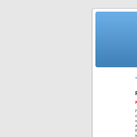
«
o
v
v