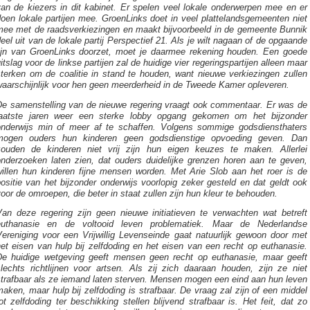
van de kiezers in dit kabinet. Er spelen veel lokale onderwerpen mee en er
oen lokale partijen mee. GroenLinks doet in veel plattelandsgemeenten niet
mee met de raadsverkiezingen en maakt bijvoorbeeld in de gemeente Bunnik
eel uit van de lokale partij Perspectief 21. Als je wilt nagaan of de opgaande
lijn van GroenLinks doorzet, moet je daarmee rekening houden. Een goede
itslag voor de linkse partijen zal de huidige vier regeringspartijen alleen maar
sterken om de coalitie in stand te houden, want nieuwe verkiezingen zullen
waarschijnlijk voor hen geen meerderheid in de Tweede Kamer opleveren.
De samenstelling van de nieuwe regering vraagt ook commentaar. Er was de
laatste jaren weer een sterke lobby opgang gekomen om het bijzonder
onderwijs min of meer af te schaffen. Volgens sommige godsdiensthaters
mogen ouders hun kinderen geen godsdienstige opvoeding geven. Dan
zouden de kinderen niet vrij zijn hun eigen keuzes te maken. Allerlei
onderzoeken laten zien, dat ouders duidelijke grenzen horen aan te geven,
willen hun kinderen fijne mensen worden. Met Arie Slob aan het roer is de
ositie van het bijzonder onderwijs voorlopig zeker gesteld en dat geldt ook
oor de omroepen, die beter in staat zullen zijn hun kleur te behouden.
Van deze regering zijn geen nieuwe initiatieven te verwachten wat betreft
euthanasie en de voltooid leven problematiek. Maar de Nederlandse
Vereniging voor een Vrijwillig Levenseinde gaat natuurlijk gewoon door met
et eisen van hulp bij zelfdoding en het eisen van een recht op euthanasie.
De huidige wetgeving geeft mensen geen recht op euthanasie, maar geeft
slechts richtlijnen voor artsen. Als zij zich daaraan houden, zijn ze niet
strafbaar als ze iemand laten sterven. Mensen mogen een eind aan hun leven
aken, maar hulp bij zelfdoding is strafbaar. De vraag zal zijn of een middel
ot zelfdoding ter beschikking stellen blijvend strafbaar is. Het feit, dat zo