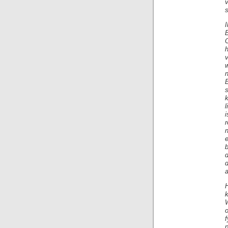
O
w
s
l
n
d
a
H
o
f
p