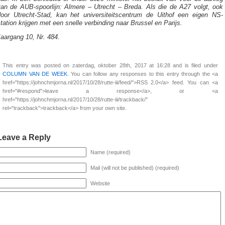
van de AUB-spoorlijn: Almere – Utrecht – Breda. Als die de A27 volgt, ook
door Utrecht-Stad, kan het universiteitscentrum de Uithof een eigen NS-
tation krijgen met een snelle verbinding naar Brussel en Parijs.
aargang 10, Nr. 484.
This entry was posted on zaterdag, oktober 28th, 2017 at 16:28 and is filed under
COLUMN VAN DE WEEK
. You can follow any responses to this entry through the <a
href="https://johnchmjorna.nl/2017/10/28/rutte-iii/feed/">RSS 2.0</a> feed. You can <a
href="#respond">leave a response</a>, or <a
href="https://johnchmjorna.nl/2017/10/28/rutte-iii/trackback/"
rel="trackback">trackback</a> from your own site.
Leave a Reply
Name (required)
Mail (will not be published) (required)
Website