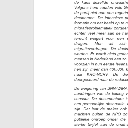
de kans dezelfde onwaarhe
Volgens hem zouden vele Gro
de partij niet aan een reger
deelnemen. De intensieve po
formatie om het beeld op te r
migratieproblematiek zorgden
echter veel meer aan de han
terecht weigert voor een de
dragen. Men wil zich 
migratieverdragen. De doels
worden. Er wordt niets geda
mensen in Nederland een zo 
voorzien in hun eerste leven
hen zijn meer dan 400.000 k
naar KRO-NCRV. De dien
doorgestuurd naar de redacti
De weigering van BNN-VARA 
aandringen van de leiding
censuur. De documentaire is
een persoonlijke observatie. 
zijn. Dat laat de maker ook 
machten buiten de NPO zov
publieke omroep onder die 
sterke twijfel aan de onafh