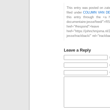
This entry was posted on zat
filed under
COLUMN VAN D
this entry through the <a hr
documentaire-jesse/fee
href="#respond">l
href="https://johnchmjorna.nl
jesse/trackback/" rel="trackb
Leave a Reply