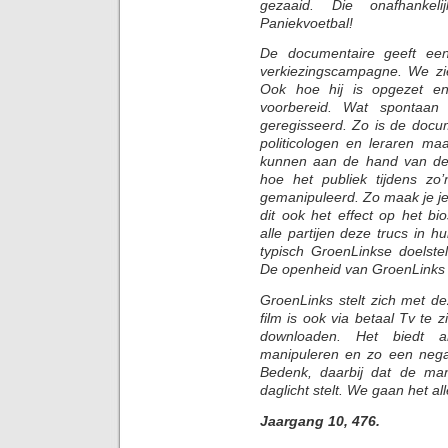
gezaaid. Die onafhankeli
Paniekvoetbal!
De documentaire geeft ee
verkiezingscampagne. We z
Ook hoe hij is opgezet 
voorbereid. Wat spontaan l
geregisseerd. Zo is de docum
politicologen en leraren ma
kunnen aan de hand van de 
hoe het publiek tijdens z
gemanipuleerd. Zo maak je je 
dit ook het effect op het bi
alle partijen deze trucs in
typisch GroenLinkse doelste
De openheid van GroenLinks v
GroenLinks stelt zich met d
film is ook via betaal Tv te z
downloaden. Het biedt 
manipuleren en zo een nega
Bedenk, daarbij dat de man
daglicht stelt. We gaan het al
Jaargang 10, 476.