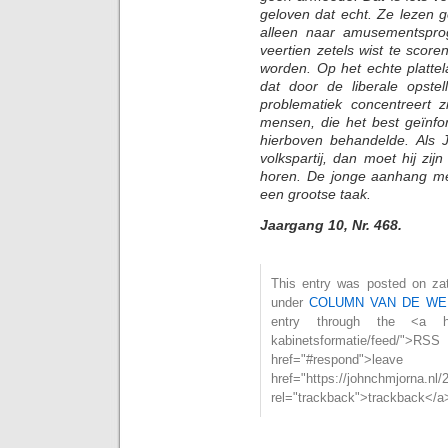
geloven dat echt. Ze lezen 
alleen naar amusementspro
veertien zetels wist te sco
worden. Op het echte platte
dat door de liberale opste
problematiek concentreert
mensen, die het best geïnfo
hierboven behandelde. Als 
volkspartij, dan moet hij zij
horen. De jonge aanhang met
een grootse taak.
Jaargang 10, Nr. 468.
This entry was posted on zate
under
COLUMN VAN DE WE
entry through the <a href=
kabinetsformatie/feed
href="#respond">l
href="https://johnchmjorna.nl/
rel="trackback">trackback</a>