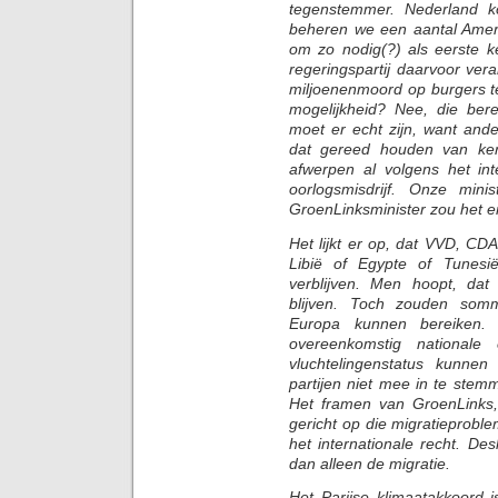
tegenstemmer. Nederland k
beheren we een aantal Amer
om zo nodig(?) als eerste k
regeringspartij daarvoor ver
miljoenenmoord op burgers te
mogelijkheid? Nee, die ber
moet er echt zijn, want ander
dat gereed houden van ke
afwerpen al volgens het int
oorlogsmisdrijf. Onze min
GroenLinksminister zou het e
Het lijkt er op, dat VVD, C
Libië of Egypte of Tunes
verblijven. Men hoopt, da
blijven. Toch zouden sommi
Europa kunnen bereiken.
overeenkomstig nationale 
vluchtelingenstatus kunne
partijen niet mee in te ste
Het framen van GroenLinks
gericht op die migratieprobl
het internationale recht. D
dan alleen de migratie.
Het Parijse klimaatakkoord 