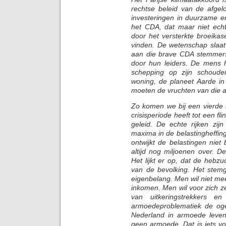
rechtse beleid van de afgel
investeringen in duurzame en
het CDA, dat maar niet ech
door het versterkte broeikas
vinden. De wetenschap slaat
aan die brave CDA stemmers,
door hun leiders. De mens h
schepping op zijn schoude
woning, de planeet Aarde i
moeten de vruchten van die a
Zo komen we bij een vierde s
crisisperiode heeft tot een f
geleid. De echte rijken zij
maxima in de belastingheffing
ontwijkt de belastingen niet 
altijd nog miljoenen over. 
Het lijkt er op, dat de hebzuc
van de bevolking. Het stem
eigenbelang. Men wil niet mee
inkomen. Men wil voor zich zel
van uitkeringstrekkers e
armoedeproblematiek de oge
Nederland in armoede leven
geen armoede. Dat is iets v