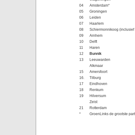
04
Amsterdam*
05
Groningen
06
Leiden
07
Haarlem
08
Schiermonnikoog (inclusief 
09
Arnhem
10
Delft
11
Haren
12
Bunnik
13
Leeuwarden
Alkmaar
15
Amersfoort
16.
Tilburg
17
Eindhoven
18
Renkum
19
Hilversum
Zeist
21
Rotterdam
*
GroenLinks de grootste parti