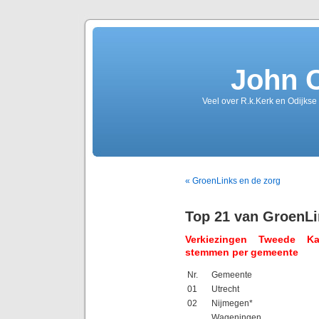
John 
Veel over R.k.Kerk en Odijkse
« GroenLinks en de zorg
Top 21 van GroenL
Verkiezingen Tweede K
stemmen per gemeente
Nr.
Gemeente
01
Utrecht
02
Nijmegen*
Wageningen