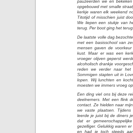
pauzeerden we en bekeken 
opgebouwd met smalle straatje
kerkje waren elk weekend no
Titotijd of misschien juist do
We liepen een stukje van h
terug. Per boot ging het terug
De laatste volle dag bezoch
met een basisschool van ze
mensen gaven de voorkeur 
kust. Maar er was een ker
vroeger olijven geperst werd
alcoholisch drankje voorges
reden we verder naar het 
Sommigen stapten uit in Lovr
lopen. Wij lunchten en koc
moesten we immers vroeg op 
Een ding viel ons bij deze r
deelnemers. Met een flink 
contact. Ze hielden naar mij
we vaste plaatsen. Tijdens
leerde je juist bij de diners
dat er gemeenschappelijk
gezelliger. Gelukkig waren e
en had je toch steeds aan