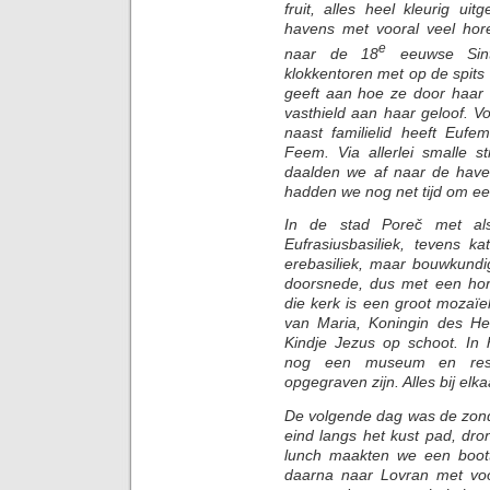
fruit, alles heel kleurig u
havens met vooral veel ho
e
naar de 18
eeuwse Sint
klokkentoren met op de spits
geeft aan hoe ze door haar 
vasthield aan haar geloof. V
naast familielid heeft Eu
Feem. Via allerlei smalle s
daalden we af naar de have
hadden we nog net tijd om ee
In de stad Poreč met als
Eufrasiusbasiliek, tevens k
erebasiliek, maar bouwkundi
doorsnede, dus met een hori
die kerk is een groot mozaïe
van Maria, Koningin des H
Kindje Jezus op schoot. In
nog een museum en rest
opgegraven zijn. Alles bij el
De volgende dag was de zon
eind langs het kust pad, dro
lunch maakten we een bootto
daarna naar Lovran met voor