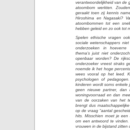
verantwoordelijkheid van de 
atoombom werkten. Zouden z
geraakt toen zij kennis n
Hiroshima en Nagasaki? V
atoombommen tot een snell
hebben geleid en zo ook tot m
Spelen ethische vragen oo
sociale wetenschappers niet
onderzoeken in hoeverr
thema’s juist niet onderzoc
openbaar worden? De rijks
onderzoeker vreest straks g
noemde ik het hoge percenta
wees vooral op het leed. 
psychologen of pedagogen
kinderen wordt soms enkele j
geen nieuwe partner, dan 
woningvoorraad en dan mees
van de oorzaken van het te
brengt dus maatschappelijke
op de vraag “aantal geschei
hits. Misschien moet je ee
om een antwoord te vinden. 
vrouwen in de bijstand zitte