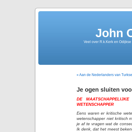
John 
Veel over R.k.Kerk en Odijkse
« Aan de Nederlanders van Turkse
Je ogen sluiten vo
DE MAATSCHAPPELIJKE
WETENSCHAPPER
Eens waren er kritische wete
wetenschapper niet kritisch 
je af te vragen wat de conse
Ik denk, dat het meest beke