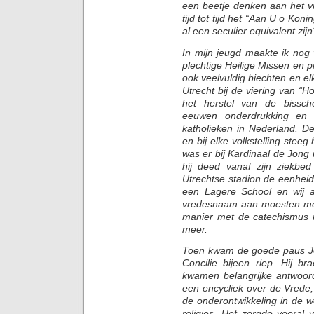
een beetje denken aan het v
tijd tot tijd het “Aan U o K
al een seculier equivalent zijn
In mijn jeugd maakte ik no
plechtige Heilige Missen en 
ook veelvuldig biechten en el
Utrecht bij de viering van “
het herstel van de bissch
eeuwen onderdrukking en a
katholieken in Nederland. D
en bij elke volkstelling ste
was er bij Kardinaal de Jong
hij deed vanaf zijn ziekbe
Utrechtse stadion de eenheid
een Lagere School en wij a
vredesnaam aan moesten met
manier met de catechismus i
meer.
Toen kwam de goede paus Jo
Concilie bijeen riep. Hij b
kwamen belangrijke antwoord
een encycliek over de Vrede
de onderontwikkeling in de 
religies. Het zorgde voora