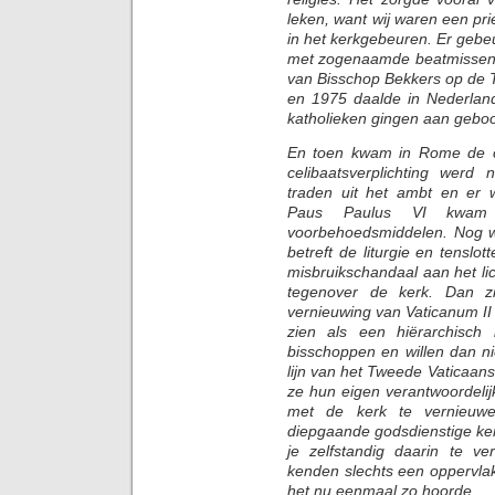
leken, want wij waren een prie
in het kerkgebeuren. Er geb
met zogenaamde beatmissen, 
van Bisschop Bekkers op de 
en 1975 daalde in Nederland 
katholieken gingen aan geboo
En toen kwam in Rome de c
celibaatsverplichting werd 
traden uit het ambt en er w
Paus Paulus VI kwam 
voorbehoedsmiddelen. Nog w
betreft de liturgie en tenslo
misbruikschandaal aan het lic
tegenover de kerk. Dan z
vernieuwing van Vaticanum II 
zien als een hiërarchisch 
bisschoppen en willen dan ni
lijn van het Tweede Vaticaa
ze hun eigen verantwoordel
met de kerk te vernieuwe
diepgaande godsdienstige ken
je zelfstandig daarin te ve
kenden slechts een oppervla
het nu eenmaal zo hoorde.