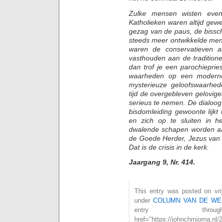
Zulke mensen wisten evenm
Katholieken waren altijd ge
gezag van de paus, de bissc
steeds meer ontwikkelde mens
waren de conservatieven 
vasthouden aan de traditione
dan trof je een parochieprie
waarheden op een moderne 
mysterieuze geloofswaarhed
tijd de overgebleven gelovi
serieus te nemen. De dialoog 
bisdomleiding gewoonte lijk
en zich op te sluiten in het
dwalende schapen worden aan
de Goede Herder, Jezus van 
Dat is de crisis in de kerk.
Jaargang 9, Nr. 414.
This entry was posted on vrij
under
COLUMN VAN DE WE
entry th
href="https://johnchmjorna.nl/