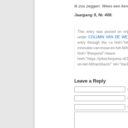
Ik zou zeggen: Wees een kerel 
Jaargang 9, Nr. 408.
This entry was posted on vrij
under
COLUMN VAN DE WE
entry through the <a href="ht
innovatie-van-trouw-en-het
href="#respond">l
href="https://johnchmjorna.nl/
en-het-fd/trackback/" rel="tr
Leave a Reply