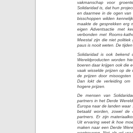
vakmanschap voor groente
Solidaridad is, dat hun proje
en daarmee in de ogen van 
bisschoppen wilden kennelij
maakte de gesprekken erg m
eigen Adventsactie met ke
verbonden met Rooms-kathol
Meestal zijn die niet politie
paus is nooit weten. De tijd
Solidaridad is ook bekend 
Wereldproducten worden hier
boeren daar krijgen ook die eer
vaak wisselde prijzen op de 
de prijzen door misoogsten 
Dan lokt de verleiding om
hogere prijzen.
De mensen van Solidarida
partners in het Derde Werel
Europa naar de landen waar 
betaald worden, zowel de
partners. Er zijn materiaalko
Uit ervaring weet ik hoe moei
maken naar een Derde Wereld
wantrouwen. Net als wij vra