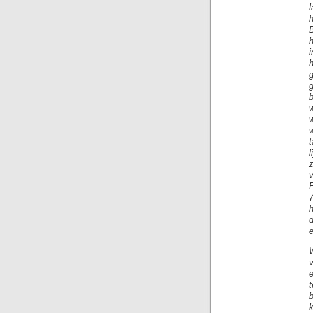
w
t
z
E
e