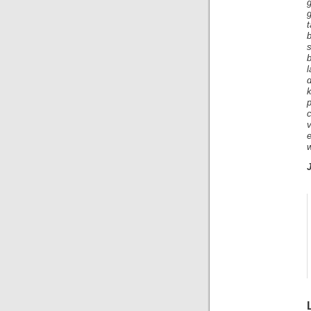
g
b
p
w