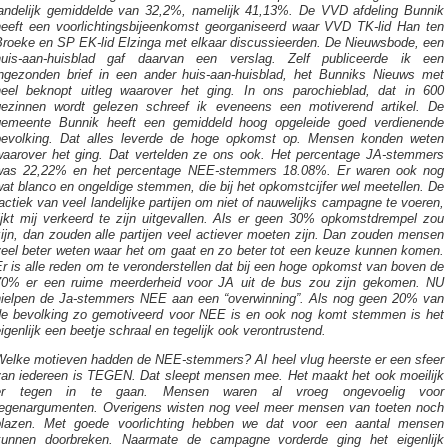
landelijk gemiddelde van 32,2%, namelijk 41,13%. De VVD afdeling Bunnik
heeft een voorlichtingsbijeenkomst georganiseerd waar VVD TK-lid Han ten
Broeke en SP EK-lid Elzinga met elkaar discussieerden. De Nieuwsbode, een
huis-aan-huisblad gaf daarvan een verslag. Zelf publiceerde ik een
ingezonden brief in een ander huis-aan-huisblad, het Bunniks Nieuws met
heel beknopt uitleg waarover het ging. In ons parochieblad, dat in 600
gezinnen wordt gelezen schreef ik eveneens een motiverend artikel. De
gemeente Bunnik heeft een gemiddeld hoog opgeleide goed verdienende
bevolking. Dat alles leverde de hoge opkomst op. Mensen konden weten
waarover het ging. Dat vertelden ze ons ook. Het percentage JA-stemmers
was 22,22% en het percentage NEE-stemmers 18.08%. Er waren ook nog
at blanco en ongeldige stemmen, die bij het opkomstcijfer wel meetellen. De
actiek van veel landelijke partijen om niet of nauwelijks campagne te voeren,
lijkt mij verkeerd te zijn uitgevallen. Als er geen 30% opkomstdrempel zou
ijn, dan zouden alle partijen veel actiever moeten zijn. Dan zouden mensen
veel beter weten waar het om gaat en zo beter tot een keuze kunnen komen.
r is alle reden om te veronderstellen dat bij een hoge opkomst van boven de
70% er een ruime meerderheid voor JA uit de bus zou zijn gekomen. NU
hielpen de Ja-stemmers NEE aan een “overwinning”. Als nog geen 20% van
de bevolking zo gemotiveerd voor NEE is en ook nog komt stemmen is het
igenlijk een beetje schraal en tegelijk ook verontrustend.
Welke motieven hadden de NEE-stemmers? Al heel vlug heerste er een sfeer
van iedereen is TEGEN. Dat sleept mensen mee. Het maakt het ook moeilijk
er tegen in te gaan. Mensen waren al vroeg ongevoelig voor
tegenargumenten. Overigens wisten nog veel meer mensen van toeten noch
blazen. Met goede voorlichting hebben we dat voor een aantal mensen
kunnen doorbreken. Naarmate de campagne vorderde ging het eigenlijk