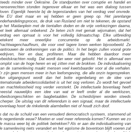
steeds minder over Oekraïne. De standpunten over corruptie en handel en
mensenrechten stonden tegenover elkaar en het was een dialoog tussen
oven. Eigenlijk heerste bij de tegenstanders van het verdrag veel onvrede.
Die EU doet maar en wij hebben er geen greep op. Het jarenlange
onderhandelingsproces, de druk van Rusland om niet te tekenen, de opstand
p het Maidanplein met de tientallen doden en de vrije verkiezingen daarna,
het leek allemaal onbekend. Ze lieten zich met gemak wijsmaken, dat het
verdrag een opmaat is voor het volledig lidmaatschap. Elke uitbreiding
betekent meer oneerlijke concurrentie op de arbeidsmarkt.
Vrachtwagenchauffeurs, die voor veel lagere lonen werken bijvoorbeeld. Ze
antrouwen de ontkenningen van de politici. In het begin zullen vooral grote
bedrijven, hier en daar, profiteren. Maar die hebben daardoor meer
rbeidskrachten nodig. Dat wordt dan weer niet geloofd. Het is allemaal een
omplot van de hoge heren en wij zitten met de brokken. De individualisering
van de samenleving maakt mensen veel kwetsbaarder voor al die verhalen.
Er zijn geen mensen meer in hun leefomgeving, die alle onzin tegenspreken.
Hun uitgangspunt wordt dan het botte eigenbelang en de idee van
nternationale arbeiderssolidariteit is uit het oog verloren. Zo wordt het gevoel
van machteloosheid nog verder versterkt. De intellectuele bovenlaag heeft
meestal nauwelijks een idee van wat er leeft onder al die werklozen,
arbeidsongeschikten en laagbetaalden. De scheidslijnen worden steeds
cherper. De uitslag van dit referendum is een signaal, maar de intellectuele
ovenlaag hoort de rinkelende alarmbellen niet of houdt zich doof.
Is dat nu de schuld van een verouderd democratisch systeem, stammend uit
de negentiende eeuw? Moeten er veel meer referenda komen? Kunnen we zo
e massa weer bij de politiek betrekken? Als er aan die individualisering van
e samenleving niets verandert en het egoïsme de boventoon blijft voeren zal