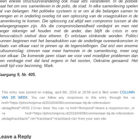
geen enkele structuurverandering ook maar iets veranderen. In de politiek
aat het om ons samenleven in de polis, de stad. In elke samenleving spelen
tal van belangen. Het politieke systeem is er om al die belangen samen te
rengen en in onderling overleg tot een oplossing van de vraagstukken in de
samenleving te komen. Die oplossing zal altijd een compromis tussen al die
belangengroepen zijn. Als die compromisbereidheid verdwijnt en men niet
langer rekenign wil houden met de ander, dan blijft de crisis in ons
democratisch stelsel door etteren. Er ontstaan stinkende wonden. Politici
kunnen beginnen met het benadrukken van de onderlinge overeenkomsten in
laats van elkaar vast te pinnen op de tegenstellingen. Dat eist een enorme
cultuuromslag: streven naar meer harmonie in de samenleving, meer oog
voor elkaar. De komende jaren staan we voor veel moeilijker problemen dan
een verdragje met dat land ergens in het oosten, Oekraïne genaamd. Het
ordt tijd voor bezinning, Mark.
Jaargang 9, Nr. 405.
This entry was posted on vrijdag, april 8th, 2016 at 18:58 and is filed under
COLUMN
VAN DE WEEK
. You can follow any responses to this entry through the <a
href="https://johnchmjorna.nl/2016/04/08/commentaar-bij-de-referendum-
uitslag/feed/">RSS 2.0</a> feed. You can <a href="#respond">leave a response</a>, or
<a href="https://johnchmjorna.nl/2016/04/08/commentaar-bij-de-referendum-
uitslag/trackback/" rel="trackback">trackback</a> from your own site.
Leave a Reply