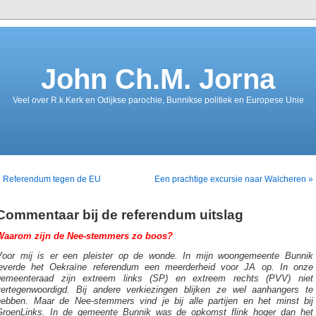
John Ch.M. Jorna
Veel over R.k.Kerk en Odijkse parochie, Bunnikse politiek en Europese Unie
« Referendum tegen de EU
Een prachtige excursie naar Walcheren »
Commentaar bij de referendum uitslag
Waarom zijn de Nee-stemmers zo boos?
Voor mij is er een pleister op de wonde. In mijn woongemeente Bunnik
leverde het Oekraïne referendum een meerderheid voor JA op. In onze
gemeenteraad zijn extreem links (SP) en extreem rechts (PVV) niet
vertegenwoordigd. Bij andere verkiezingen blijken ze wel aanhangers te
hebben. Maar de Nee-stemmers vind je bij alle partijen en het minst bij
GroenLinks. In de gemeente Bunnik was de opkomst flink hoger dan het