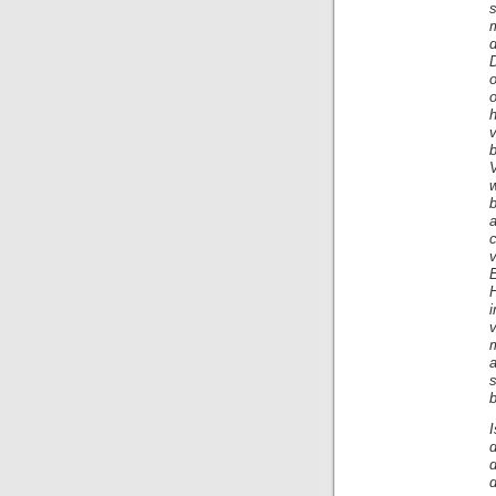
d
o
w
a
c
i
s
b
d
d