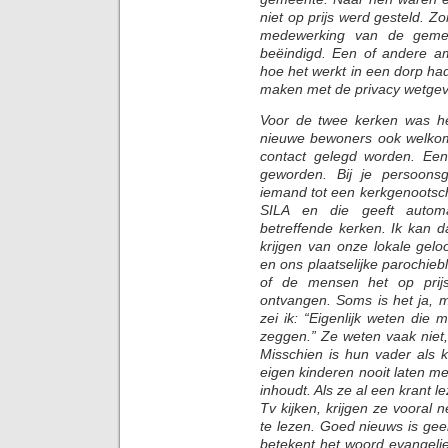
niet op prijs werd gesteld. 
medewerking van de gem
beëindigd. Een of andere a
hoe het werkt in een dorp had
maken met de privacy wetgev
Voor de twee kerken was he
nieuwe bewoners ook welko
contact gelegd worden. Een
geworden. Bij je persoons
iemand tot een kerkgenootscha
SILA en die geeft autom
betreffende kerken. Ik kan 
krijgen van onze lokale gel
en ons plaatselijke parochie
of de mensen het op prijs
ontvangen. Soms is het ja, 
zei ik: “Eigenlijk weten di
zeggen.” Ze weten vaak niet,
Misschien is hun vader als k
eigen kinderen nooit laten m
inhoudt. Als ze al een krant l
Tv kijken, krijgen ze vooral 
te lezen. Goed nieuws is ge
betekent het woord evangelie 