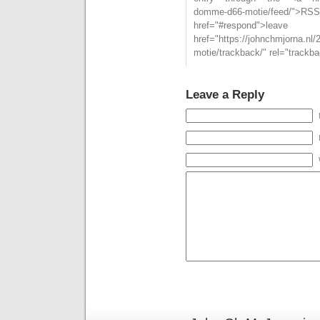
domme-d66-motie/feed/
href="#respond">l
href="https://johnchmjorna.nl
motie/trackback/" rel="trackb
Leave a Reply