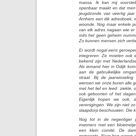
massa. Ik kan mij voorste
openbaar maakt en dat men n
jeugdzonde van veertig jaar
Arnhem een dik adresboek, w
woonde. Nog maar enkele ja
van elk adres nagaan wie e
mits het geen geheim numme
Zo kunnen mensen zich verb
Er wordt nogal eens geroepe
integreren. Ze moeten ook 
bekend zijn met Nederlandse
Als iemand hier in Odijk kom
aan de gebruikelijke omgan
straat. Bij de jaarwisselin
wensen we onze buren alle g
met het lief en leed: ziekte, 
ook geboorten of het slage
Eigenlijk hopen we ook, d
verenigingen. We zijn niet zo
slaapdorp beschouwen. Die ko
Nog tot in de negentiger j
inwoners met een bloemetj
een klein comité. De dam
gemeente. Naar hen waren er