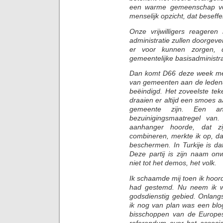
een warme gemeenschap vo
menselijk opzicht, dat beseff
Onze vrijwilligers reagere
administratie zullen doorgeve
er voor kunnen zorgen, d
gemeentelijke basisadministra
Dan komt D66 deze week me
van gemeenten aan de ledena
beëindigd. Het zoveelste tek
draaien er altijd een smoes 
gemeente zijn. Een 
bezuinigingsmaatregel van
aanhanger hoorde, dat zi
combineren, merkte ik op, d
beschermen. In Turkije is d
Deze partij is zijn naam o
niet tot het demos, het volk.
Ik schaamde mij toen ik hoord
had gestemd. Nu neem ik w
godsdienstig gebied. Onlang
ik nog van plan was een blo
bisschoppen van de Europe
referendum over het associ