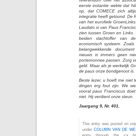
eerste instantie wekte dat hil
op, dat COMECE zich altij
integratie heeft getoond. D
van het eurofiele GroenLinks.
Laudato si van Paus Franciscu
zien tussen Groen en Links. 
beiden slachtoffer van d
economisch systeem. Zoals g
belangwekkende document
nieuws is immers geen nie
portemonnee passen. Zorg vo
geld. Maar als je werkelijk Gr
de paus onze bondgenoot is.
Beste lezer, u hoeft me niet t
dingen erg fout zijn. We we
vooral paus Franciscus doe
niet. Hij verdient onze steun.
Jaargang 9, Nr. 401.
This entry was posted on vrij
under
COLUMN VAN DE WE
entry through the <a href="