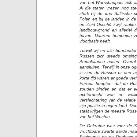
van het Warschaupact zich a
Al die staten vrezen nog st
sterk bij de drie Baltische 
Polen en bij de landen in d
en Zuid-Ossetië kwijt raakt
landbouwgrond en allerlei del
haven. Daarom bemoeien ze
vlootbasis heeft.
Terwijl wij en alle buurlan
Russen zich steeds omsing
Amerikaanse bases. Overal
aansluiten. Terwijl in onze 
is zien de Russen er een ag
korte tijd waren er goede ver
Europa hoopten, dat de Ru
zouden binden en dat er e
achterdocht won en welli
verslechtering van de relati
zijn positie in eigen land. 
staat krijgen de meeste Rus
van het Westen.
De Oekraïne was voor de So
vruchtbare zwarte aarde maa
Sovjetunie en de Donbass l