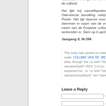
de vrijheid.
Het lijkt mij vanzelfsprek
Oekraïense bevolking volo
Poetin. Het ligt daarom voo
stemmen in naam van de vri
naam van de Euopese cultu
verbonden is. Stem op 6 april 
Jaargang 8, Nr.394.
This entry was posted on zater
under
COLUMN VAN DE WE
entry through the <a href="htt
oekraine/feed/">RSS 2.0</a> 
response</a>, or <a href="htt
oekraine/trackback/" rel="tra
Leave a Reply