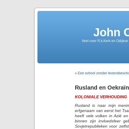
John 
Veel over R.k.Kerk en Odijkse
« Een school zonder levensbesch
Rusland en Oekraï
KOLONIALE VERHOUDING
Rusland is naar mijn menin
erfgenaam van eerst het Tsa
heeft vele volken in Azië 
binnen zijn invloedsfeer 
Sovjetrepublieken voor zelf