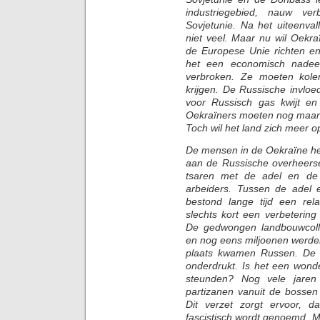
industriegebied, nauw ve
Sovjetunie. Na het uiteenva
niet veel. Maar nu wil Oekr
de Europese Unie richten e
het een economisch nadee
verbroken. Ze moeten kole
krijgen. De Russische invloe
voor Russisch gas kwijt en
Oekraïners moeten nog maar z
Toch wil het land zich meer 
De mensen in de Oekraïne he
aan de Russische overheerse
tsaren met de adel en de 
arbeiders. Tussen de adel
bestond lange tijd een rela
slechts kort een verbetering
De gedwongen landbouwcolle
en nog eens miljoenen werde
plaats kwamen Russen. De g
onderdrukt. Is het een wond
steunden? Nog vele jare
partizanen vanuit de bosse
Dit verzet zorgt ervoor, 
fascistisch wordt genoemd. Ma