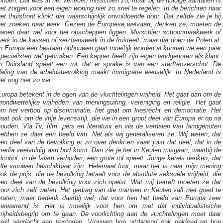
inden. Dat was in het verleden misschien zo, maar bij de huidige aantallen is
et zorgen voor een eigen woning niet zo snel te regelen. In de berichten naar
et thuisfront klinkt dat waarschijnlijk onvoldoende door. Dat zelfde zie je bij
het zoeken naar werk. Gezien de Europese welvaart, denken ze, moeten de
banen daar wel voor het opscheppen liggen. Misschien schoonmaakwerk of
erk in de kassen of seizoenswerk in de fruitteelt, maar dat doen de Polen al.
In Europa een bestaan opbouwen gaat moeilijk worden al kunnen we een paar
pecialisten wel gebruiken. Een kapper heeft zijn eigen landgenoten als klant.
In Duitsland speelt een rol, dat er sprake is van een sterfteoverschot. De
daling van de arbeidsbevolking maakt immigratie wenselijk. In Nederland is
et nog niet zo ver.
uropa betekent in de ogen van de vluchtelingen vrijheid. Het gaat dan om de
rondwettelijke vrijheden van meningsuiting, vereniging en religie. Het gaat
om het verbod op discriminatie, het gaat om kiesrecht en democratie. Het
aat ook om de vrije levensstijl, die we in een groot deel van Europa er op na
ouden. Via Tv, film, pers en literatuur en via de verhalen van landgenoten
hebben ze daar een beeld van. Net als wij generaliseren ze. Wij weten, dat
en deel van de bevolking er zo over denkt en vaak juist dat deel, dat in de
edia veelvuldig aan bod komt. Dan zie je het in Keulen misgaan, waarbij de
lcohol, in de Islam verboden, een grote rol speelt. Jonge kerels denken, dat
alle vrouwen beschikbaar zijn. Helemaal fout, maar het is naar mijn mening
ok de prijs, die de bevolking betaalt voor de absolute seksuele vrijheid, die
een deel van de bevolking voor zich opeist. Wat mij betreft moeten ze dat
oor zich zelf weten. Het gedrag van die mannen in Keulen valt niet goed te
praten, maar bedenk daarbij wel, dat voor hen het beeld van Europa zeer
verwarrend is. Het is moeilijk voor hen om met dat individualistische
vrijheidsbegrip om te gaan. De voorlichting aan de vluchtelingen moet daar
veel aandacht aan besteden. Vrouwen hoe uitdagend ook gekleed en hoe