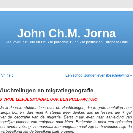
John Ch.M. Jorna
Veel over R.k.Kerk en Odijkse parochie, Bunnikse politiek en Europese Unie
 Vrijheid
Een school zonder levensbeschouwing »
Vluchtelingen en migratiegeografie
IS VRIJE LIEFDESMORAAL OOK EEN PULL-FACTOR?
ls ik de vele stukken lees over de vluchtelingen, die in grote aantallen naar
Europa komen, dan moet ik steeds weer denken aan de lessen, die ik gaf
over de geografie van de migratie. Eerst maar even naar aanleiding van
ogelijke plannen van emigratie naar Mars: Emigratie is nooit een oplossing
oor overbevolking. Zo massaal kan emigratie nooit zijn en bovendien blijft de
verbevolking als de bevolking blijft groeien.