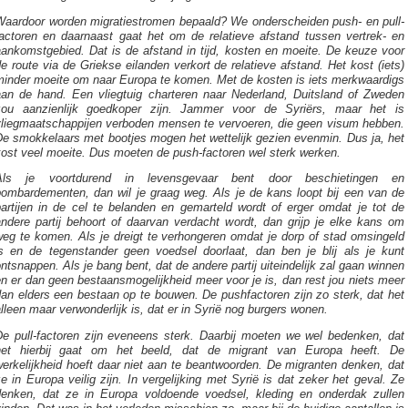
Waardoor worden migratiestromen bepaald? We onderscheiden push- en pull-
factoren en daarnaast gaat het om de relatieve afstand tussen vertrek- en
aankomstgebied. Dat is de afstand in tijd, kosten en moeite. De keuze voor
e route via de Griekse eilanden verkort de relatieve afstand. Het kost (iets)
minder moeite om naar Europa te komen. Met de kosten is iets merkwaardigs
aan de hand. Een vliegtuig charteren naar Nederland, Duitsland of Zweden
zou aanzienlijk goedkoper zijn. Jammer voor de Syriërs, maar het is
vliegmaatschappijen verboden mensen te vervoeren, die geen visum hebben.
De smokkelaars met bootjes mogen het wettelijk gezien evenmin. Dus ja, het
kost veel moeite. Dus moeten de push-factoren wel sterk werken.
Als je voortdurend in levensgevaar bent door beschietingen en
bombardementen, dan wil je graag weg. Als je de kans loopt bij een van de
partijen in de cel te belanden en gemarteld wordt of erger omdat je tot de
andere partij behoort of daarvan verdacht wordt, dan grijp je elke kans om
weg te komen. Als je dreigt te verhongeren omdat je dorp of stad omsingeld
is en de tegenstander geen voedsel doorlaat, dan ben je blij als je kunt
ntsnappen. Als je bang bent, dat de andere partij uiteindelijk zal gaan winnen
n er dan geen bestaansmogelijkheid meer voor je is, dan rest jou niets meer
an elders een bestaan op te bouwen. De pushfactoren zijn zo sterk, dat het
lleen maar verwonderlijk is, dat er in Syrië nog burgers wonen.
De pull-factoren zijn eveneens sterk. Daarbij moeten we wel bedenken, dat
het hierbij gaat om het beeld, dat de migrant van Europa heeft. De
erkelijkheid hoeft daar niet aan te beantwoorden. De migranten denken, dat
e in Europa veilig zijn. In vergelijking met Syrië is dat zeker het geval. Ze
denken, dat ze in Europa voldoende voedsel, kleding en onderdak zullen