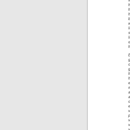
v
h
h
w
s
h
E
g
g
h
e
m
a
o
v