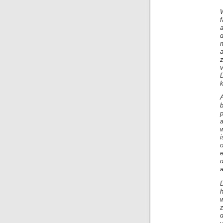
d
o
e
d
a
w
z