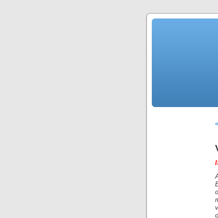
«
A
m
v
o