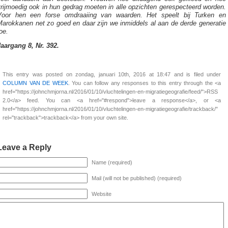
rijmoedig ook in hun gedrag moeten in alle opzichten gerespecteerd worden.
Voor hen een forse omdraaiing van waarden. Het speelt bij Turken en
Marokkanen net zo goed en daar zijn we inmiddels al aan de derde generatie
oe.
Jaargang 8, Nr. 392.
This entry was posted on zondag, januari 10th, 2016 at 18:47 and is filed under
COLUMN VAN DE WEEK
. You can follow any responses to this entry through the <a
href="https://johnchmjorna.nl/2016/01/10/vluchtelingen-en-migratiegeografie/feed/">RSS
2.0</a> feed. You can <a href="#respond">leave a response</a>, or <a
href="https://johnchmjorna.nl/2016/01/10/vluchtelingen-en-migratiegeografie/trackback/"
rel="trackback">trackback</a> from your own site.
Leave a Reply
Name (required)
Mail (will not be published) (required)
Website