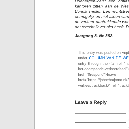
Driebergen-Zeist een ontla
kantoren zitten aan de West
Bunnik sneller. Een rechtstr
onmogelijk en niet alleen v
de verkeer aantrekkende werki
dat terecht liever niet heeft. 
Jaargang 8, Nr. 382.
This entry was posted on vrijd
under
COLUMN VAN DE WE
entry through the <a href="ht
het-doorgaande-verkeer/
href="#respond">l
href="https://johnchmjorna.nl
verkeer/trackback/" rel="trac
Leave a Reply