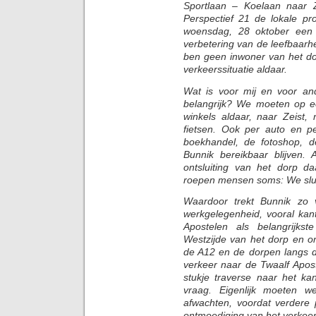
Sportlaan – Koelaan naar Ze
Perspectief 21 de lokale pr
woensdag, 28 oktober een 
verbetering van de leefbaarhe
ben geen inwoner van het do
verkeerssituatie aldaar.
Wat is voor mij en voor a
belangrijk? We moeten op e
winkels aldaar, naar Zeist,
fietsen. Ook per auto en p
boekhandel, de fotoshop, d
Bunnik bereikbaar blijven. 
ontsluiting van het dorp d
roepen mensen soms: We sluite
Waardoor trekt Bunnik zo 
werkgelegenheid, vooral kan
Apostelen als belangrijkst
Westzijde van het dorp en on
de A12 en de dorpen langs 
verkeer naar de Twaalf Apos
stukje traverse naar het k
vraag. Eigenlijk moeten w
afwachten, voordat verder
ontmoediging van het verkeer v