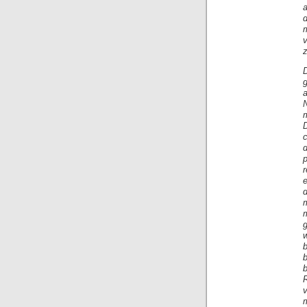
a
z
g
c
e
m
R
v
m