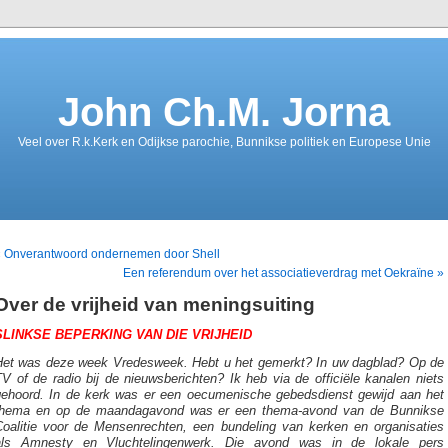
John Ch.M. Jorna
Veel over R.k.Kerk en Odijkse parochie, Bunnikse politiek en Europese Unie
« Onverantwoord ondernemen door Shell
Een referendum over het associatieverdrag met Oekraïne »
Over de vrijheid van meningsuiting
SLINKSE BEPERKING VAN DIE VRIJHEID
Het was deze week Vredesweek. Hebt u het gemerkt? In uw dagblad? Op de
V of de radio bij de nieuwsberichten? Ik heb via de officiële kanalen niets
gehoord. In de kerk was er een oecumenische gebedsdienst gewijd aan het
thema en op de maandagavond was er een thema-avond van de Bunnikse
Coalitie voor de Mensenrechten, een bundeling van kerken en organisaties
als Amnesty en Vluchtelingenwerk. Die avond was in de lokale pers