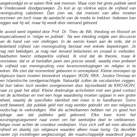
angekondigd en er waren flink wat mensen. Maar voor het grote publiek werd
de Vredesweek doodgezwegen. Zo kun je op slinkse wijze de vrijheid van
meningsuiting saboteren. Dan zien we, dat mensen van alles moeten
verzinnen om toch maar de aandacht van de media te trekken. Iedereen kan
eggen wat hij wil, maar hij wordt door niemand gehoord.
De avond werd ingeleid door Prof. Dr. Theo de Wit, theoloog en filosoof en
especialiseerd in ‘religie en politiek’. Na een inleiding volgde een discussie
aan de hand van vier stellingen. In de eerste kwam aan de orde, dat in
Nederland vrijheid van meningsuiting bestaat met enkele beperkingen. Je
mag niet beledigen, je mag niet iemand belasteren en smaad is verboden.
Daarbuiten heerst onbeperkte vrijheid. Ik vind dat de theorie, maar ik
onstateer, dat er al tientallen jaren een proces woedt, waarbij men probeert
de vrijheid van meningsuiting voor levensovertuigingen en religies in te
perken. We zien dat momenteel gebeuren in omroepland. Kleine omroepen op
religieuze basis moeten binnenkort stoppen: IKON, RKK, Joodse Omroep en
en Islamitische zendgemachtigde. Natuurlijk zullen de secularisten zeggen,
dat hun taken toch worden overgenomen door bijvoorbeeld de KRO-NCRV,
aar zo gaat het altijd. Kleine doelmatige activiteiten met een goed contact
met de achterban en met een hoge waardering moeten opgaan in een groter
geheel, waarbij de specifieke identiteit niet meer is te handhaven. Soms
wordt beweerd, dat publiek geld niet mag worden gebruikt om een religieuze
boodschap te verkondigen. Wel die achterbannen hebben net zo goed hun
bijdrage aan dat publieke geld geleverd. Elke keer komt het
bezuinigingsargument naar voren om het werkelijke doel te verbloemen.
eligie moet achter de voordeur verdwijnen. Voor zich zelf wil men absolute
rijheid en daarbij zijn religieuze waarden alleen maar lastig. Op dezelfde
anier zijn instellingen wegbezuinigd, die maatschappelijk waardevol jeugd-