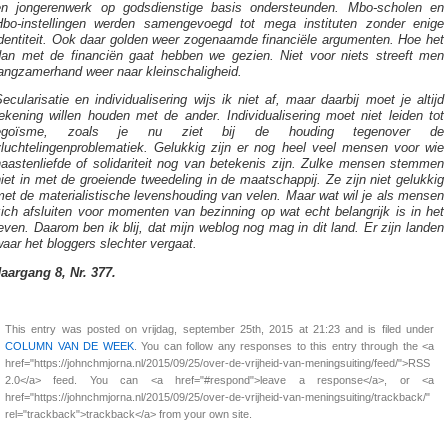
en jongerenwerk op godsdienstige basis ondersteunden. Mbo-scholen en
Hbo-instellingen werden samengevoegd tot mega instituten zonder enige
identiteit. Ook daar golden weer zogenaamde financiële argumenten. Hoe het
dan met de financiën gaat hebben we gezien. Niet voor niets streeft men
langzamerhand weer naar kleinschaligheid.
ecularisatie en individualisering wijs ik niet af, maar daarbij moet je altijd
ekening willen houden met de ander. Individualisering moet niet leiden tot
egoïsme, zoals je nu ziet bij de houding tegenover de
vluchtelingenproblematiek. Gelukkig zijn er nog heel veel mensen voor wie
naastenliefde of solidariteit nog van betekenis zijn. Zulke mensen stemmen
iet in met de groeiende tweedeling in de maatschappij. Ze zijn niet gelukkig
et de materialistische levenshouding van velen. Maar wat wil je als mensen
ich afsluiten voor momenten van bezinning op wat echt belangrijk is in het
even. Daarom ben ik blij, dat mijn weblog nog mag in dit land. Er zijn landen
aar het bloggers slechter vergaat.
Jaargang 8, Nr. 377.
This entry was posted on vrijdag, september 25th, 2015 at 21:23 and is filed under
COLUMN VAN DE WEEK
. You can follow any responses to this entry through the <a
href="https://johnchmjorna.nl/2015/09/25/over-de-vrijheid-van-meningsuiting/feed/">RSS
2.0</a> feed. You can <a href="#respond">leave a response</a>, or <a
href="https://johnchmjorna.nl/2015/09/25/over-de-vrijheid-van-meningsuiting/trackback/"
rel="trackback">trackback</a> from your own site.