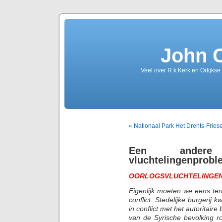
John 
Veel over R.k.Kerk en Odijkse
« Nationaal Park Het Drents-Fries
Een ande
vluchtelingenprobl
OORLOGSVLUCHTELINGEN
Eigenlijk moeten we eens te
conflict. Stedelijke burgerij
in conflict met het autoritai
van de Syrische bevolking ron