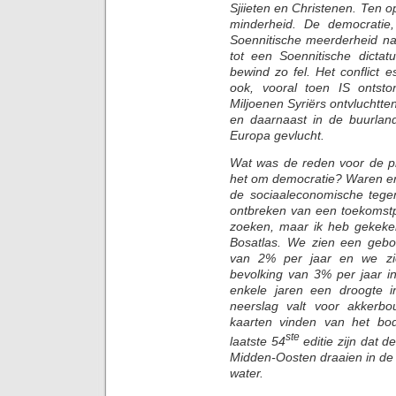
Sjiieten en Christenen. Ten 
minderheid. De democratie
Soennitische meerderheid na
tot een Soennitische dicta
bewind zo fel. Het conflict 
ook, vooral toen IS ontsto
Miljoenen Syriërs ontvluchtten
en daarnaast in de buurlan
Europa gevlucht.
Wat was de reden voor de pr
het om democratie? Waren er
de sociaaleconomische tegen
ontbreken van een toekomstpe
zoeken, maar ik heb gekeken
Bosatlas. We zien een geboo
van 2% per jaar en we zie
bevolking van 3% per jaar i
enkele jaren een droogte 
neerslag valt voor akkerbo
kaarten vinden van het bo
ste
laatste 54
editie zijn dat d
Midden-Oosten draaien in de 
water.