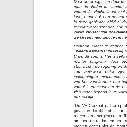
Door de droogte en door de
naar de steden en vonden d
voor al die vluchtelingen niet
land, maar ook een gebrek
in deze gebieden altijd al 
klimaatsveranderingen ook d
vallen reusachtige hoeveelh
we blijven maar geloven in het
Daaraan moest ik denken t
Tweede Kamerfractie kreeg m
Urgenda vonnis. Het is zelfs
rechter uitspraak doet o
staatsrecht de regering en d
zou weliswaar beter zijn
inspanningen onvoldoende zi
van het vonnis door een hoge
vooral interessant om de m
zich maar beperkt in te wille
hun mailtje.
“De VVD erkent dat er spra
gevolgen die dit met zich m
regeer- en energieakkoord flin
om sneller te komen tot 
moeten echter niet de maatsc