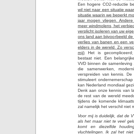
Een hogere CO2-reductie be
wil niet naar een situatie waa
situatie waarin we beperkt m
jaar mogen vliegen. Andere
meer windmolens, het verbie
verplicht isoleren van uw eig
ons land aan bijvoorbeeld de z
verlies van banen en een ver
elders in de wereld. Zo vers
mij)
Het is gecompliceerd; 
bestaat niet. Een belangrijk
VVD binnen de samenleving z
die samenwerken, moderni
verspreiden van kennis. D
stimuleert ondernemerschap 
kan Nederland mondiaal gezie
Denk aan onze kennis van la
de rest van de wereld meedo
tijdens de komende klimaatt
zal namelijk het verschil niet
Voor mij is duidelijk, dat de 
als het maar niet te veel gel
komt en diezelfde houdin
vluchtelingen. Ik zal het n