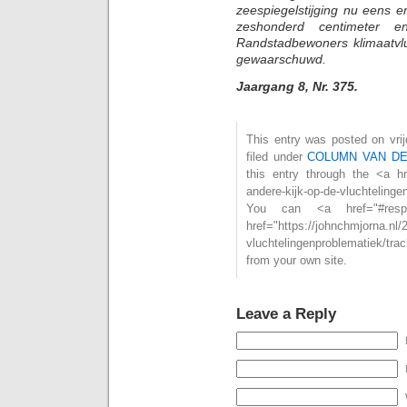
zeespiegelstijging nu eens er
zeshonderd centimeter 
Randstadbewoners klimaatvlu
gewaarschuwd.
Jaargang 8, Nr. 375.
This entry was posted on vri
filed under
COLUMN VAN D
this entry through the <a hre
andere-kijk-op-de-vluchtelin
You can <a href="#resp
href="https://johnchmjorna.nl/
vluchtelingenproblematiek/t
from your own site.
Leave a Reply