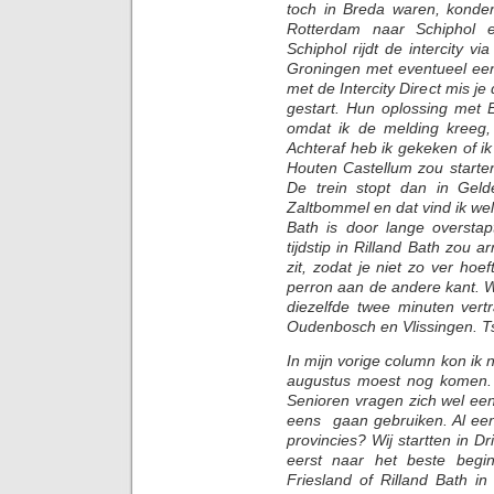
toch in Breda waren, konden
Rotterdam naar Schiphol 
Schiphol rijdt de intercity v
Groningen met eventueel een
met de Intercity Direct mis je
gestart. Hun oplossing met 
omdat ik de melding kreeg,
Achteraf heb ik gekeken of i
Houten Castellum zou starte
De trein stopt dan in Gel
Zaltbommel en dat vind ik wel 
Bath is door lange overstapt
tijdstip in Rilland Bath zou a
zit, zodat je niet zo ver ho
perron aan de andere kant. W
diezelfde twee minuten vert
Oudenbosch en Vlissingen. Ts
In mijn vorige column kon ik n
augustus moest nog komen. M
Senioren vragen zich wel een
eens gaan gebruiken. Al een
provincies? Wij startten in D
eerst naar het beste begin
Friesland of Rilland Bath i