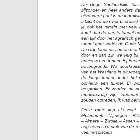
De Hoge Snelheidslijn tu
bijzonder en heel anders da
bijzondere punt is de indruk
uitzicht op de rivier uiteraa
je ook het terrein met veel 
komt dan de eerste tunnel on
een tijd door het agrarisch
tunnel gaat onder de Oude 
De HSL loopt nu samen met 
door en dan zijn we vlug bij
opnieuw een tunnel. Bij Berk
bovengronds. We doorkruise
van het Westland in dit vro
de lange tunnel onder het 
opnieuw een tunnel. Er wo
gesproken. Er zouden nu al 
merkwaardig zijn, wanneer
zouden optreden. Ik was beho
Onze route liep als volgt
Molenhoek – Nijmegen – Rill
– Almere – Zwolle – Assen –
nog eens zo’n stuk van de ro
veel reisplezier!