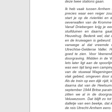
deze twee stations gaan.
Ik heb vaak tussen Arnhem e
precies waar een reiger zou
start je op de rivierklei en 
oeverwallen van de Kromme R
Vanaf Driebergen krijg je e
stuifduinen en daarna gaa
Heuvelrug. Bedenk wel, dat 
en de kruiwagen is gebeurd. D
vanwege al dat vreemde 
Utrechtse-Gelderse Vallei. H
goed te zien. Voor Veenen
doorgraving. Midden in de Va
Iets later ligt aan de spoorl
was een tijd lang een campi
van de stuwwal Wageningen
vlak gebied, omgeven door st
Als de trein op een dijk rijdt
daarna dat van de Heelsums
september 1944 Britse paratro
zitten we al in de doorgra
Veluwezoom. Dat blijft zo t
dalletje van een beekje, dat 
de reis Utrecht-Arnhem eens