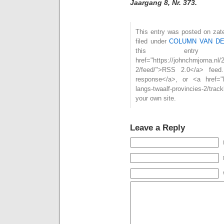
Jaargang 8, Nr. 373.
This entry was posted on zat
filed under
COLUMN VAN D
this entry
href="https://johnchmjorna.nl/2
2/feed/">RSS 2.0</a> feed
response</a>, or <a href="htt
langs-twaalf-provincies-2/tra
your own site.
Leave a Reply