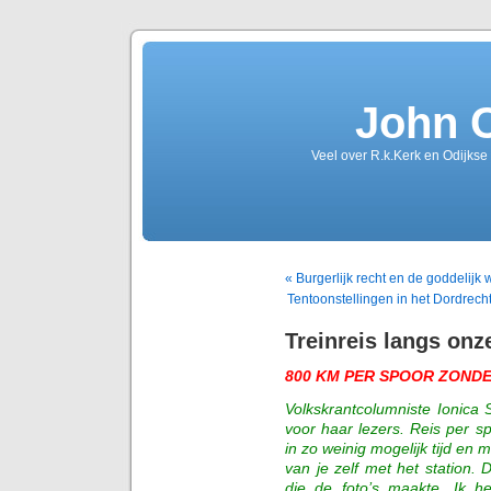
John 
Veel over R.k.Kerk en Odijkse
« Burgerlijk recht en de goddelijk 
Tentoonstellingen in het Dordr
Treinreis langs onz
800 KM PER SPOOR ZOND
Volkskrantcolumniste Ionica
voor haar lezers. Reis per s
in zo weinig mogelijk tijd en 
van je zelf met het station
die de foto’s maakte. Ik h