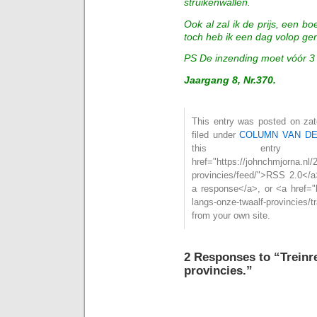
struikenwallen.
Ook al zal ik de prijs, een b
toch heb ik een dag volop ge
PS De inzending moet vóór 3 
Jaargang 8, Nr.370.
This entry was posted on zat
filed under
COLUMN VAN D
this entry
href="https://johnchmjorna.nl/
provincies/feed/">RSS 2.0</a
a response</a>, or <a href="ht
langs-onze-twaalf-provincies
from your own site.
2 Responses to “Treinre
provincies.”