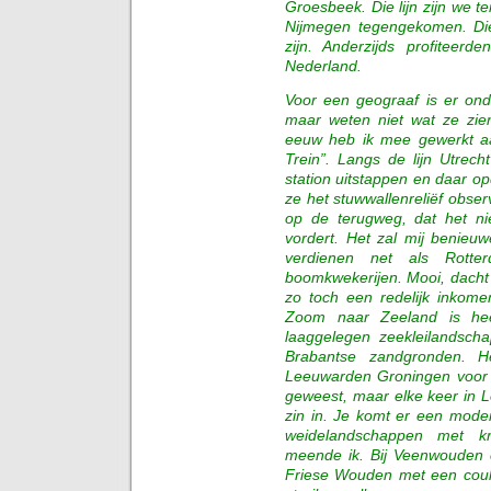
Groesbeek. Die lijn zijn we t
Nijmegen tegengekomen. Die 
zijn. Anderzijds profiteer
Nederland.
Voor een geograaf is er ond
maar weten niet wat ze zien
eeuw heb ik mee gewerkt aan
Trein”. Langs de lijn Utrec
station uitstappen en daar 
ze het stuwwallenreliëf obser
op de terugweg, dat het n
vordert. Het zal mij benieuw
verdienen net als Rott
boomkwekerijen. Mooi, dacht i
zo toch een redelijk inkome
Zoom naar Zeeland is heel
laaggelegen zeekleilandsch
Brabantse zandgronden. H
Leeuwarden Groningen voor m
geweest, maar elke keer in 
zin in. Je komt er een moder
weidelandschappen met k
meende ik. Bij Veenwouden 
Friese Wouden met een coul