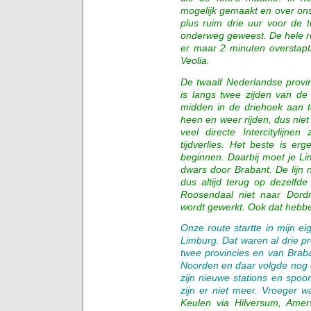
mogelijk gemaakt en over on
plus ruim drie uur voor de t
onderweg geweest. De hele re
er maar 2 minuten overstapt
Veolia.
De twaalf Nederlandse provi
is langs twee zijden van de
midden in de driehoek aan t
heen en weer rijden, dus nie
veel directe Intercitylijne
tijdverlies. Het beste is e
beginnen. Daarbij moet je L
dwars door Brabant. De lijn 
dus altijd terug op dezelfde
Roosendaal niet naar Dord
wordt gewerkt. Ook dat hebbe
Onze route startte in mijn e
Limburg. Dat waren al drie p
twee provincies en van Braba
Noorden en daar volgde nog ee
zijn nieuwe stations en spoo
zijn er niet meer. Vroeger w
Keulen via Hilversum, Amer