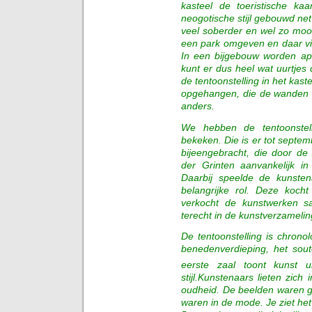
kasteel de toeristische kaa
neogotische stijl gebouwd net
veel soberder en wel zo mooi
een park omgeven en daar vi
In een bijgebouw worden apa
kunt er dus heel wat uurtjes
de tentoonstelling in het kast
opgehangen, die de wanden v
anders.
We hebben de tentoonstell
bekeken. Die is er tot septe
bijeengebracht, die door d
der Grinten aanvankelijk i
Daarbij speelde de kunste
belangrijke rol. Deze koch
verkocht de kunstwerken s
terecht in de kunstverzameli
De tentoonstelling is chron
benedenverdieping, het sou
eerste zaal toont kunst 
stijl.Kunstenaars lieten zich
oudheid. De beelden waren g
waren in de mode. Je ziet het 