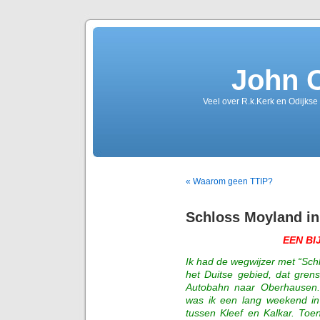
John 
Veel over R.k.Kerk en Odijkse
« Waarom geen TTIP?
Schloss Moyland in
EEN B
Ik had de wegwijzer met “Schl
het Duitse gebied, dat gren
Autobahn naar Oberhausen.
was ik een lang weekend in 
tussen Kleef en Kalkar. Toe