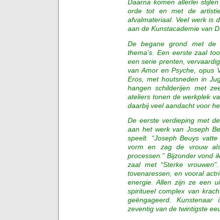
Daarna komen allerlei stijle
orde tot en met de artistie
afvalmateriaal. Veel werk is 
aan de Kunstacademie van Dus
De begane grond met de re
thema’s. Een eerste zaal to
een serie prenten, vervaardi
van Amor en Psyche, opus V
Eros, met houtsneden in Jug
hangen schilderijen met ze
ateliers tonen de werkplek v
daarbij veel aandacht voor het
De eerste verdieping met de 
aan het werk van Joseph Beu
speelt. “Joseph Beuys vatte 
vorm en zag de vrouw als
processen.” Bijzonder vond i
zaal met “Sterke vrouwen”.
tovenaressen, en vooral actr
energie. Allen zijn ze een u
spiritueel complex van krac
geëngageerd. Kunstenaar i
zeventig van de twintigste ee