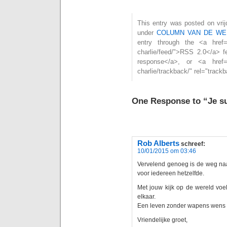
This entry was posted on vrijd
under
COLUMN VAN DE WE
entry through the <a href="h
charlie/feed/">RSS 2.0</a> 
response</a>, or <a href="ht
charlie/trackback/" rel="trac
One Response to “Je su
Rob Alberts
schreef:
10/01/2015 om 03:46
Vervelend genoeg is de weg naa
voor iedereen hetzelfde.
Met jouw kijk op de wereld vo
elkaar.
Een leven zonder wapens wens ik
Vriendelijke groet,