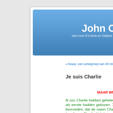
John 
Veel over R.k.Kerk en Odijkse
« Avaaz, een actiegroep van 40 m
Je suis Charlie
MAAR WI
Ik zou Charlie hebben gehet
als eerste hadden gekozen. T
bevroeden, dat de naam Char