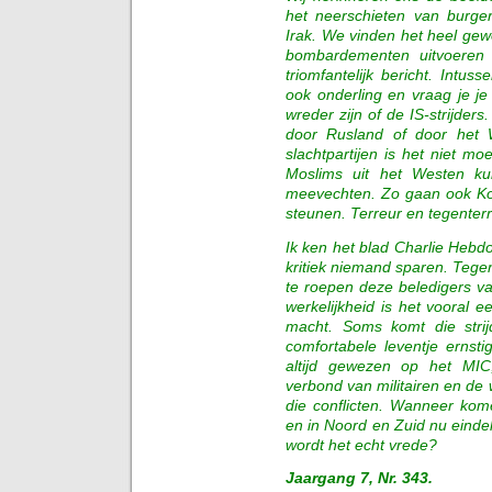
het neerschieten van burger
Irak. We vinden het heel ge
bombardementen uitvoeren 
triomfantelijk bericht. Intus
ook onderling en vraag je j
wreder zijn of de IS-strijders
door Rusland of door het W
slachtpartijen is het niet m
Moslims uit het Westen ku
meevechten. Zo gaan ook Koe
steunen. Terreur en tegenterr
Ik ken het blad Charlie Hebdo 
kritiek niemand sparen. Teg
te roepen deze beledigers v
werkelijkheid is het vooral 
macht. Soms komt die strijd
comfortabele leventje ernsti
altijd gewezen op het MIC,
verbond van militairen en de 
die conflicten. Wanneer kom
en in Noord en Zuid nu einde
wordt het echt vrede?
Jaargang 7, Nr. 343.