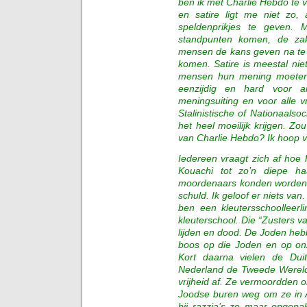
ben ik met Charlie Hebdo te v
en satire ligt me niet zo,
speldenprikjes te geven. 
standpunten komen, de za
mensen de kans geven na te 
komen. Satire is meestal nie
mensen hun mening moeten 
eenzijdig en hard voor a
meningsuiting en voor alle 
Stalinistische of Nationaalsoc
het heel moeilijk krijgen. Zo
van Charlie Hebdo? Ik hoop v
Iedereen vraagt zich af hoe h
Kouachi tot zo’n diepe ha
moordenaars konden worden.
schuld. Ik geloof er niets van. 
ben een kleutersschoolleerl
kleuterschool. Die “Zusters va
lijden en dood. De Joden heb
boos op die Joden en op onz
Kort daarna vielen de Dui
Nederland de Tweede Wereld
vrijheid af. Ze vermoordden 
Joodse buren weg om ze in 
bij razzia’s zo maar opgepa