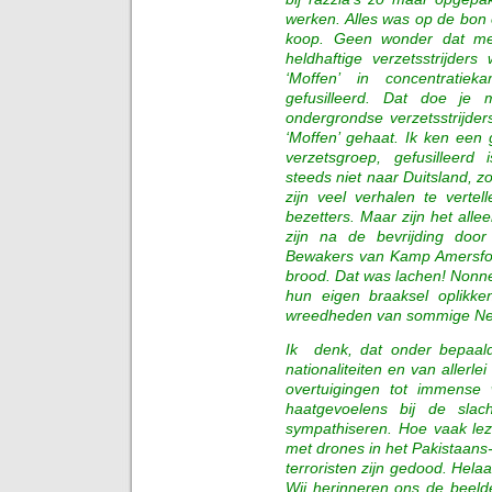
werken. Alles was op de bon 
koop. Geen wonder dat men
heldhaftige verzetsstrijde
‘Moffen’ in concentrati
gefusilleerd. Dat doe je 
ondergrondse verzetsstrijd
‘Moffen’ gehaat. Ik ken een
verzetsgroep, gefusilleer
steeds niet naar Duitsland, zo
zijn veel verhalen te vert
bezetters. Maar zijn het all
zijn na de bevrijding doo
Bewakers van Kamp Amersfoo
brood. Dat was lachen! Nonne
hun eigen braaksel oplikk
wreedheden van sommige Ned
Ik denk, dat onder bepaal
nationaliteiten en van allerlei
overtuigingen tot immense 
haatgevoelens bij de slac
sympathiseren. Hoe vaak leze
met drones in het Pakistaans
terroristen zijn gedood. Helaa
Wij herinneren ons de beeld