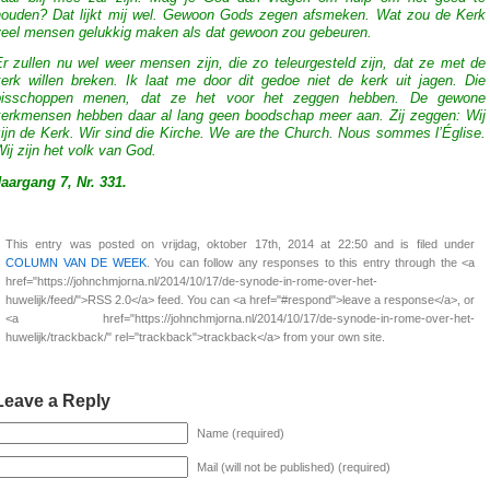
houden? Dat lijkt mij wel. Gewoon Gods zegen afsmeken. Wat zou de Kerk
veel mensen gelukkig maken als dat gewoon zou gebeuren.
r zullen nu wel weer mensen zijn, die zo teleurgesteld zijn, dat ze met de
kerk willen breken. Ik laat me door dit gedoe niet de kerk uit jagen. Die
bisschoppen menen, dat ze het voor het zeggen hebben. De gewone
kerkmensen hebben daar al lang geen boodschap meer aan. Zij zeggen: Wij
ijn de Kerk. Wir sind die Kirche. We are the Church. Nous sommes l’Église.
ij zijn het volk van God.
Jaargang 7, Nr. 331.
This entry was posted on vrijdag, oktober 17th, 2014 at 22:50 and is filed under
COLUMN VAN DE WEEK
. You can follow any responses to this entry through the <a
href="https://johnchmjorna.nl/2014/10/17/de-synode-in-rome-over-het-
huwelijk/feed/">RSS 2.0</a> feed. You can <a href="#respond">leave a response</a>, or
<a href="https://johnchmjorna.nl/2014/10/17/de-synode-in-rome-over-het-
huwelijk/trackback/" rel="trackback">trackback</a> from your own site.
Leave a Reply
Name (required)
Mail (will not be published) (required)