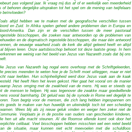
ebeurt pas volgend jaar. Ik vraag mij dus af of er werkelijk een meerderheid
s of behoren dergelijke uitspraken tot het spel om de mening van twijfelaars
te beïnvloeden?
Zoals altijd hebben we te maken met de geografische verschillen tussen
Noord en Zuid. In Afrika spelen geheel andere problemen dan in Europa en
Noord-Amerika. Dan zijn er de verschillen tussen de meer pastoraal
ingestelde bisschoppen, die zoeken naar antwoorden op de problemen van
gehuwden en de dogmatisch ingestelde bisschoppen, die maar één antwoord
ennen, de eeuwige waarheid zoals de kerk die altijd geleerd heeft en altijd
al blijven leren. Onze aartsbisschop behoort tot deze laatste groep. In hem
herkennen we weinig van het beeld van Jezus van Nazareth zoals dat bij ons
eeft.
Die Jezus van Nazareth lag nogal eens overhoop met de Schriftgeleerden,
ie precies meenden te weten hoe je de Schrift moet uitleggen, maar er niet
echt naar leefden. Hun schijnheiligheid werd door Jezus vaak aan de kaak
gesteld. Het heeft Hem het leven gekost. Hier gaat het vooral om de manier
waarop Jezus omging met de zwakheid van de mens. Hij was er steeds op
uit de mensen te helpen. Hij was tegenover die zwakke maar goedwillende
ens vooral barmhartig. Dit geluid was bij de synode in Rome wel degelijk te
horen. Toon begrip voor de mensen, die zich lang hebben ingespannen om
ets goeds te maken van hun huwelijk en uiteindelijk toch tot een scheiding
kwamen. Wees blij als zij nieuw geluk vinden en weiger hen zeker niet de
Communie. Verplaats je in de positie van ouders van gescheiden kinderen,
die hen uit alle macht steunen. Al die Roomse ellende komt ook door het
verplichte celibaat. Veel bisschoppen hebben misschien wel een reëel beeld
van de situatie, maar kunnen niet echt meevoelen met die schuldloos