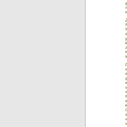
g
i
k
z
l
d
m
i