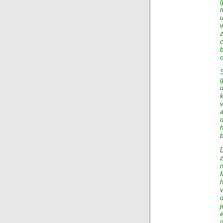
g
d
v
d
d
e