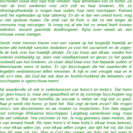
escheiden vrouw door haar man verlaten. Naar alimentatie kan ze fluiten. Ze
moet de kost verdienen voor zich zelf en haar kinderen. Als ze
uitkeringsafhankelijk is mogen haar ouders haar niets toestoppen. Keihard
wordt het ingehouden op haar uitkering. En als er dan een vriend komt, mag
ze niet opnieuw huwen. De straf van de Kerk is dat ze niet langer de
communie mag ontvangen. Ik vroeg mij af wie het zo wreed heeft kunnen
bedenken, iemand geestelijk doodhongeren. Bijna even wreed als een
ontrouwe vrouw stenigen.
Steeds meer mensen kiezen voor een variant op het burgerlijk huwelijk en
gezien alle kerkelijk sancties bedanken ze voor het sacrament en de zegen,
ie de kerk over hun huwelijk afroept. Ze zijn trouw aan elkaar, voeden hun
kinderen voorbeeldig op, doen veel vrijwilligerswerk en geven zo het goede
oorbeeld aan hun kinderen, ze staan altijd klaar voor hun bejaarde ouders of
alleenstaande ooms of tantes. Er zijn bisschoppen die het waardevolle in
ergelijke verbintenissen willen erkennen. Ik kijk er met vreugde naar en ik
heb zo’n idee, dat God dat ook doet en hoofdschuddend die betweters van
bisschoppen in ogenschouw neemt.
Dat waardevolle zit ook in verbintenissen van homo’s en lesbo’s. Dat homo
zijn geen keuze is, maar een geaardheid wil er bij sommige bisschoppen nog
niet echt in. Wat van homofilie de oorzaak is weten we nog niet zo goed.
Maar je wordt niet homo, je bent het. Wat zegt de kerk ervan? We mogen
homo’s niet discrimineren en we moeten ze respecteren. Een hele opgaaf
voor sommige Afrikaanse bisschoppen. Langdurig samenleven mag, maar
an wel celibatair. Hoe verzinnen ze het. Je mag geeneens laten merken, dat
je van iemand houdt. Als twee homo’s of twee lesbo’s elkaar trouw beloven,
r voor elkaar willen zijn, voor elkaar willen zorgen, dan lijkt het mij, dat God
daar blij mee zal zijn. Mag je God dan vragen om hulp om het goed te