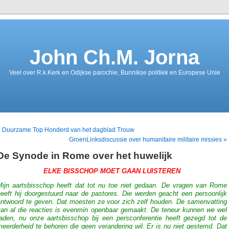
John Ch.M. Jorna
Veel over R.k.Kerk en Odijkse parochie, Bunnikse politiek en Europese Unie
« Duurzame Top Honderd van het dagblad Trouw
GroenLinksdiscussie over humanitaire militaire missies »
De Synode in Rome over het huwelijk
ELKE BISSCHOP MOET GAAN LUISTEREN
Mijn aartsbisschop heeft dat tot nu toe niet gedaan. De vragen van Rome
heeft hij doorgestuurd naar de pastores. Die werden geacht een persoonlijk
antwoord te geven. Dat moesten ze voor zich zelf houden. De samenvatting
van al die reacties is evenmin openbaar gemaakt. De teneur kunnen we wel
raden, nu onze aartsbisschop bij een persconferentie heeft gezegd tot de
eerderheid te behoren die geen verandering wil. Er is nu niet gestemd. Dat