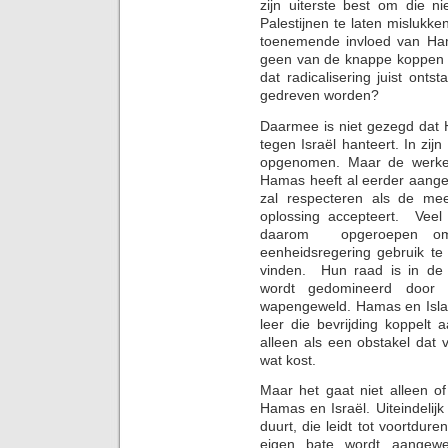
zijn uiterste best om die n
Palestijnen te laten mislukke
toenemende invloed van Ha
geen van de knappe koppen w
dat radicalisering juist on
gedreven worden?
Daarmee is niet gezegd dat 
tegen Israël hanteert. In zijn
opgenomen. Maar de werkeli
Hamas heeft al eerder aange
zal respecteren als de mee
oplossing accepteert. Veel
daarom opgeroepen om
eenheidsregering gebruik t
vinden. Hun raad is in de 
wordt gedomineerd door e
wapengeweld. Hamas en Isla
leer die bevrijding koppelt
alleen als een obstakel dat
wat kost.
Maar het gaat niet alleen of
Hamas en Israël. Uiteindelijk
duurt, die leidt tot voortdur
eigen bate wordt aange