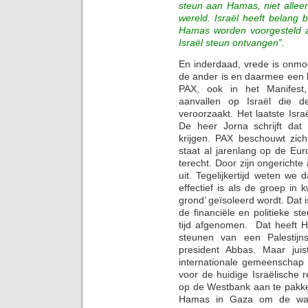
steun aan Hamas, niet allee
wereld. Israël heeft belang
Hamas worden voorgesteld als
Israël steun ontvangen”.
En inderdaad, vrede is onmog
de ander is en daarmee een 
PAX, ook in het Manifest,
aanvallen op Israël die d
veroorzaakt. Het laatste Israë
De heer Jorna schrijft dat 
krijgen. PAX beschouwt zic
staat al jarenlang op de Eur
terecht. Door zijn ongerichte
uit. Tegelijkertijd weten we d
effectief is als de groep in 
grond’ geïsoleerd wordt. Dat i
de financiële en politieke s
tijd afgenomen. Dat heeft 
steunen van een Palestijn
president Abbas. Maar jui
internationale gemeenschap
voor de huidige Israëlische
op de Westbank aan te pakken
Hamas in Gaza om de wapen