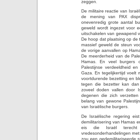
zeggen.
De militaire reactie van Isra
de mening van PAX dispro
onevenredig grote aantal bu
geweld wordt ingezet voor e
uitschakelen van gewapend v
De hoop dat plaatsing op de te
massief geweld de steun vo
de vorige aanvallen op Hama
De meerderheid van de Pales
Hamas. En veel burgers 
Palestijnse verdeeldheid 
Gaza. En tegelijkertijd voel
voortdurende bezetting en bl
tegen die bezetter kan dan
zoveel doden vallen door I
degenen die zich verzetten 
belang van gewone Palestijne
van Israëlische burgers.
De Israëlische regering eis
demilitarisering van Hamas 
eis die Israël terec
vredesonderhandelingen met 
zou een gedemilitariseerde 