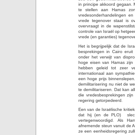
in principe akkoord gegaan. 
te stellen aan Hamas zon
vredesonderhandelingen en 
vrede tegenover staat is 
overvraagt in de wapenstils
controle van Israël op hetgee
vrede (en garanties) tegenover
Het is begrijpelijk dat de Isr
besprekingen in Cairo eruit
onder het verwijt van dispr
hoge eisen van Hamas zijn o
hebben geleid tot zeer vee
internationaal aan sympathi
een hoge prijs binnenslepen.
demilitarisering nu niet de w
te demilitariseren. Dat kan a
die vredesbesprekingen zijn 
regering getorpedeerd.
Een van de Israëlische kriti
dat hij (en de PLO) slech
vertegenwoordigd. Als H
afnemende steun vanuit de A
ze een eenheidsregering zull