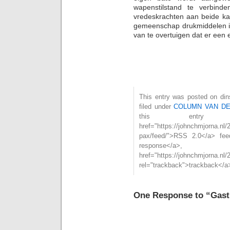
wapenstilstand te verbin
vredeskrachten aan beide ka
gemeenschap drukmiddelen in
van te overtuigen dat er een
This entry was posted on din
filed under
COLUMN VAN D
this entry
href="https://johnchmjorna.nl/
pax/feed/">RSS 2.0</a> fe
respons
href="https://johnchmjorna.nl/
rel="trackback">trackback</a>
One Response to “Gast