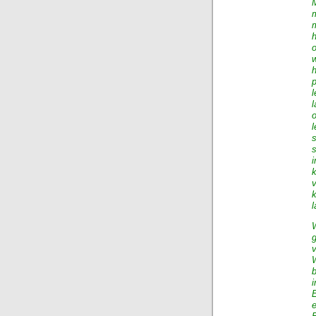
l
v
W