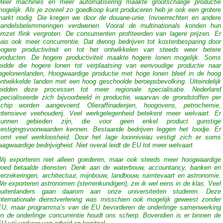
Meer machines en meer automatisering maakte grootschalige productie
mogelijk. Als je zoveel zo goedkoop kunt produceren heb je ook een grotere
markt nodig. Die kregen we door de douane-unie. Invoerrechten en andere
handelsbelemmeringen verdwenen. Vooral de multinationals konden hun
omzet flink vergroten. De consumenten profiteerden van lagere prijzen. Er
was ook meer concurrentie. Dat dwong bedrijven tot kostenbesparing door
hogere productiviteit en tot het ontwikkelen van steeds weer betere
producten. De hogere productiviteit maakte hogere lonen mogelijk. Soms
leidde die hogere lonen tot verplaatsing van eenvoudige productie naar
lagelonenlanden, Hoogwaardige productie met hoge lonen bleef in de hoog
ontwikkelde landen met een hoog geschoolde beroepsbevolking. Uiteindelijk
leidden deze processen tot meer regionale specialisatie. Nederland
specialiseerde zich bijvoorbeeld in productie, waarvan de grondstoffen per
schip worden aangevoerd. Olieraffinaderijen, hoogovens, petrochemie,
intensieve veehouderij. Veel werkgelegenheid betekent meer welvaart. Er
kunnen gebieden zijn, die voor geen enkel product gunstige
vestigingsvoorwaarden kennen. Bestaande bedrijven leggen het loodje. Er
komt veel werkloosheid. Door het lage loonniveau vestigt zich er soms
aagwaardige bedrijvigheid. Niet overal leidt de EU tot meer welvaart.
Wij exporteren niet alleen goederen, maar ook steeds meer hoogwaardige
goed betaalde diensten. Denk aan de waterbouw, accountancy, banken en
erzekeringen, architectuur, mijnbouw, landbouw, ruimtevaart en astronomie.
e exporteren astronomen (sterrenkundigen), zei ik wel eens in de klas. Veel
buitenlanders gaan daarom aan onze universiteiten studeren. Deze
internationale dienstverlening was misschien ook mogelijk geweest zonder
EU, maar programma’s van de EU bevorderen de onderlinge samenwerking
en de onderlinge concurrentie houdt ons scherp. Bovendien is er binnen de