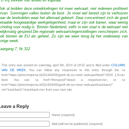
U vrij verkeer van arbeid en kapitaal.
ok al leidden deze ontwikkelingen tot meer welvaart, niet iedereen profiteert
rvan. Sommigen vallen buiten de boot. Je moet wel bereid zijn te verhuizen
aar de landsdelen waar het allemaal gebeurt. Daar concentreert zich de goed
betaalde hoogwaardige werkgelegenheid, maar er zijn ook banen, waar weinig
choling voor nodig is. Binnen Nederland, zelfs in een stad is de welvaart niet
elijkmatig gespreid.Die regionale welvaartstegenstellingen verscherpen zich,
ook binnen de EU als geheel. Zo zijn we weer terug bij het onderwerp van
vorige week.
aargang 7, Nr.312.
This entry was posted on zaterdag, april 5th, 2014 at 19:52 and is filed under
COLUMN
VAN DE WEEK
. You can follow any responses to this entry through the <a
href="https://johnchmjorna.nl/2014/04/05/geeft-de-eu-meer-welvaart/feed/">RSS 2.0</a>
feed. You can <a href="#respond">leave a response</a>, or <a
href="https://johnchmjorna.nl/2014/04/05/geeft-de-eu-meer-welvaart/trackback/"
rel="trackback">trackback</a> from your own site.
Leave a Reply
Name (required)
Mail (will not be published) (required)