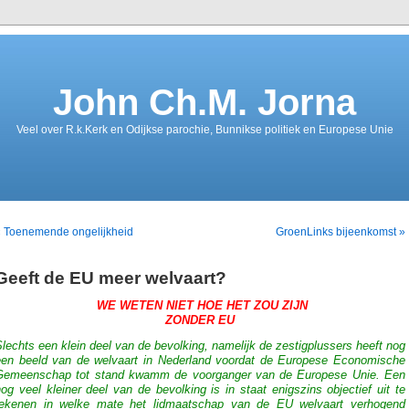
John Ch.M. Jorna
Veel over R.k.Kerk en Odijkse parochie, Bunnikse politiek en Europese Unie
« Toenemende ongelijkheid
GroenLinks bijeenkomst »
Geeft de EU meer welvaart?
WE WETEN NIET HOE HET ZOU ZIJN
ZONDER EU
lechts een klein deel van de bevolking, namelijk de zestigplussers heeft nog
een beeld van de welvaart in Nederland voordat de Europese Economische
Gemeenschap tot stand kwamm de voorganger van de Europese Unie. Een
og veel kleiner deel van de bevolking is in staat enigszins objectief uit te
rekenen in welke mate het lidmaatschap van de EU welvaart verhogend