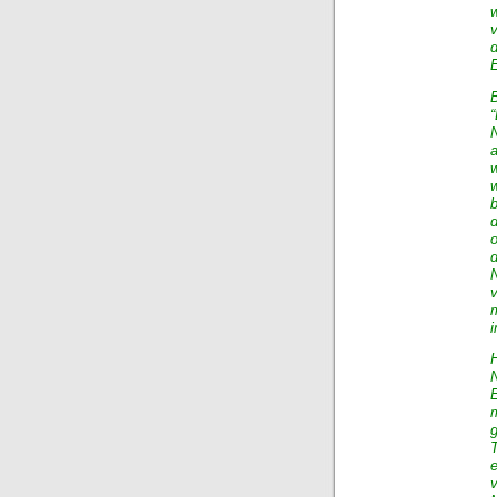
E
a
v
i
e