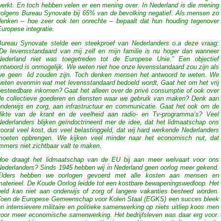
werkt. En toch hebben velen er een mening over. In Nederland is die mening
volgens Bureau Synovate bij 65% van de bevolking negatief. Als mensen zo
denken – hoe zeer ook ten onrechte – bepaalt dat hun houding tegenover
uropese integratie.
Bureau Synovate stelde een steekproef van Nederlanders o.a deze vraag:
“De levensstandaard van mij zelf en mijn familie is nu hoger dan wanneer
Nederland niet was toegetreden tot de Europese Unie.” Een objectief
ntwoord is onmogelijk. We weten niet hoe onze levensstandaard zou zijn als
we geen lid zouden zijn. Toch denken mensen het antwoord te weten. We
weten evenmin wat met levensstandaard bedoeld wordt, Gaat het om het vrij
besteedbare inkomen? Gaat het alleen over de privé consumptie of ook over
de collectieve goederen en diensten waar we gebruik van maken? Denk aan
onderwijs en zorg, aan infrastructuur en communicatie. Gaat het ook om de
dikte van de krant en de veelheid aan radio- en Tv-programma’s? Veel
Nederlanders blijken geïndoctrineerd mer de idee, dat het lidmaatschap ons
ooral veel kost, dus veel belastinggeld, dat wij hard werkende Nederlanders
moeten opbrengen. We kijken veel minder naar het economisch nut, dat
mmers niet zichtbaar valt te maken.
Hoe draagt het lidmaatschap van de EU bij aan meer welvaart voor ons
Nederlanders? Sinds 1945 hebben wij in Nederland geen oorlog meer gekend.
Elders hebben we oorlogen gevoerd met alle kosten aan mensen en
materieel. De Koude Oorlog leidde tot een kostbare bewapeningswedloop. Het
geld kan niet aan onderwijs of zorg of langere vakanties besteed worden.
Toen de Europese Gemeenschap voor Kolen Staal (EGKS) een succes bleek
n intensievere militaire en politieke samenwerking op niets uitliep koos men
voor meer economische samenwerking. Het bedrijfsleven was daar erg voor.