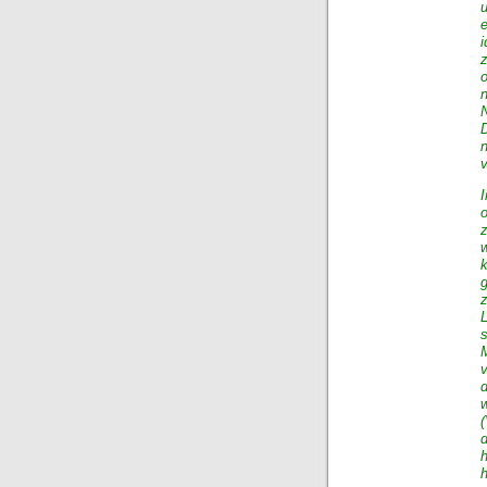
u
z
v
L