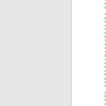
d
V
g
t
V
s
E
w
v
D