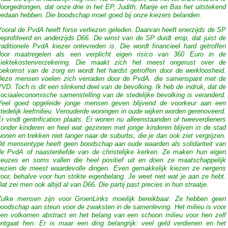
oorgedrongen, dat onze drie in het EP, Judith, Marije en Bas het uitstekend
gedaan hebben. Die boodschap moet goed bij onze kiezers belanden.
ooral de PvdA heeft forse verliezen geleden. Daarvan heeft enerzijds de SP
eprofiteerd en anderzijds D66. De winst van de SP duidt erop, dat juist de
raditionele PvdA kiezer ontevreden is. Die wordt financieel hard getroffen
door maatregelen als een verplicht eigen risico van 360 Euro in de
ziektekostenverzekering. Die maakt zich het meest ongerust over de
toekomst van de zorg en wordt het hardst getroffen door de werkloosheid.
Deze mensen voelen zich verraden door de PvdA. die samenspant met de
VD. Toch is dit een slinkend deel van de bevolking. Ik heb de indruk, dat de
sociaaleconomische samenstelling van de stedelijke bevolking is veranderd.
Veel goed opgeleide jonge mensen geven blijvend de voorkeur aan een
tedelijk leefmilieu. Verouderde woningen in oude wijken worden gerenoveerd.
r vindt gentrification plaats. Er wonen nu alleenstaanden of tweeverdieners
zonder kinderen en heel wat gezinnen met jonge kinderen blijven in de stad
onen en trekken niet langer naar de suburbs, die je dan ook ziet vergrijzen.
Dit mensentype heeft geen boodschap aan oude waarden als solidariteit van
de PvdA of naastenliefde van de christelijke kerken. Ze maken hun eigen
keuzes en soms vallen die heel positief uit en doen ze maatschappelijk
gezien de meest waardevolle dingen. Even gemakkelijk kiezen ze nergens
oor, behalve voor hun strikte eigenbelang. Je weet niet wat je aan ze hebt.
at zei men ook altijd al van D66. Die partij past precies in hun straatje.
Zulke mensen zijn voor GroenLinks moeilijk bereikbaar. Ze hebben geen
boodschap aan steun voor de zwaksten in de samenleving. Het milieu is voor
hen volkomen abstract en het belang van een schoon milieu voor hen zelf
ontgaat hen. Er is maar een ding belangrijk: veel geld verdienen en het