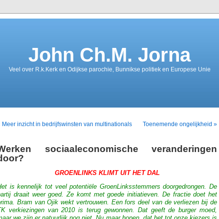
John Ch.M. Jorna
Veel over R.k.Kerk en Odijkse parochie, Bunnikse politiek en Europese Unie
 Meer inzicht in bedrijfswinsten van multinationals
Toenemende ongelijkheid »
Werken sociaaleconomische veranderingen
door?
GROENLINKS KLIMT UIT HET DAL
Het is kennelijk tot veel potentiële GroenLinksstemmers doorgedrongen. De
artij draait weer goed. Ze komt met goede initiatieven. De fractie doet het
rima. Bram van Ojik wekt vertrouwen. Een fors deel van de verliezen bij de
TK verkiezingen van 2010 is terug gewonnen. Dat geeft de burger moed,
aar we zijn er natuurlijk nog niet. Nu maar hopen, dat het tot onze kiezers is