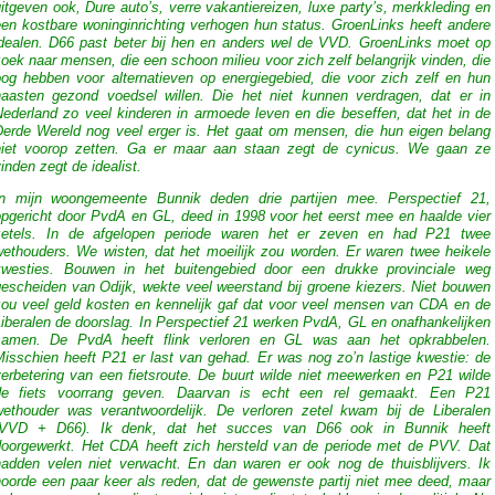
itgeven ook, Dure auto’s, verre vakantiereizen, luxe party’s, merkkleding en
een kostbare woninginrichting verhogen hun status. GroenLinks heeft andere
idealen. D66 past beter bij hen en anders wel de VVD. GroenLinks moet op
oek naar mensen, die een schoon milieu voor zich zelf belangrijk vinden, die
oog hebben voor alternatieven op energiegebied, die voor zich zelf en hun
naasten gezond voedsel willen. Die het niet kunnen verdragen, dat er in
Nederland zo veel kinderen in armoede leven en die beseffen, dat het in de
Derde Wereld nog veel erger is. Het gaat om mensen, die hun eigen belang
niet voorop zetten. Ga er maar aan staan zegt de cynicus. We gaan ze
inden zegt de idealist.
In mijn woongemeente Bunnik deden drie partijen mee. Perspectief 21,
opgericht door PvdA en GL, deed in 1998 voor het eerst mee en haalde vier
zetels. In de afgelopen periode waren het er zeven en had P21 twee
wethouders. We wisten, dat het moeilijk zou worden. Er waren twee heikele
kwesties. Bouwen in het buitengebied door een drukke provinciale weg
gescheiden van Odijk, wekte veel weerstand bij groene kiezers. Niet bouwen
zou veel geld kosten en kennelijk gaf dat voor veel mensen van CDA en de
iberalen de doorslag. In Perspectief 21 werken PvdA, GL en onafhankelijken
samen. De PvdA heeft flink verloren en GL was aan het opkrabbelen.
Misschien heeft P21 er last van gehad. Er was nog zo’n lastige kwestie: de
verbetering van een fietsroute. De buurt wilde niet meewerken en P21 wilde
de fiets voorrang geven. Daarvan is echt een rel gemaakt. Een P21
wethouder was verantwoordelijk. De verloren zetel kwam bij de Liberalen
(VVD + D66). Ik denk, dat het succes van D66 ook in Bunnik heeft
doorgewerkt. Het CDA heeft zich hersteld van de periode met de PVV. Dat
hadden velen niet verwacht. En dan waren er ook nog de thuisblijvers. Ik
hoorde een paar keer als reden, dat de gewenste partij niet mee deed, maar