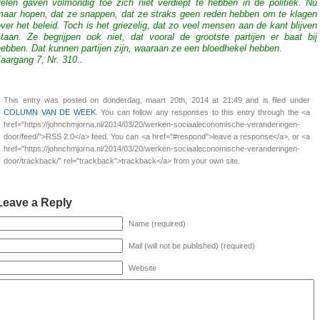
velen gaven volmondig toe zich niet verdiept te hebben in de politiek. Nu
maar hopen, dat ze snappen, dat ze straks geen reden hebben om te klagen
ver het beleid. Toch is het griezelig, dat zo veel mensen aan de kant blijven
staan. Ze begrijpen ook niet, dat vooral de grootste partijen er baat bij
ebben. Dat kunnen partijen zijn, waaraan ze een bloedhekel hebben.
aargang 7, Nr. 310..
This entry was posted on donderdag, maart 20th, 2014 at 21:49 and is filed under
COLUMN VAN DE WEEK
. You can follow any responses to this entry through the <a
href="https://johnchmjorna.nl/2014/03/20/werken-sociaaleconomische-veranderingen-
door/feed/">RSS 2.0</a> feed. You can <a href="#respond">leave a response</a>, or <a
href="https://johnchmjorna.nl/2014/03/20/werken-sociaaleconomische-veranderingen-
door/trackback/" rel="trackback">trackback</a> from your own site.
Leave a Reply
Name (required)
Mail (will not be published) (required)
Website