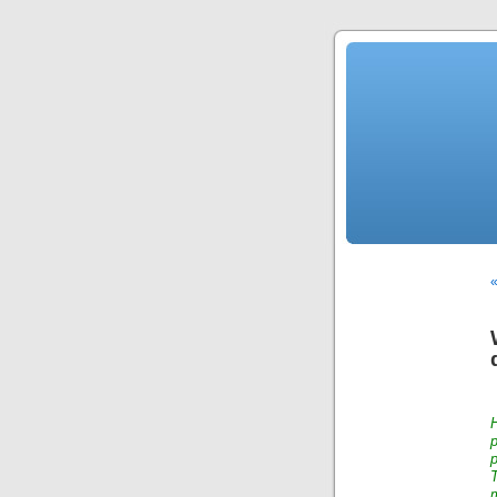
«
p
p
m