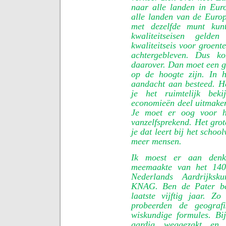
naar alle landen in Eur
alle landen van de Europ
met dezelfde munt kunt
kwaliteitseisen gelde
kwaliteitseis voor groente 
achtergebleven. Dus 
daarover. Dan moet een g
op de hoogte zijn. In 
aandacht aan besteed. Het
je het ruimtelijk bek
economieën deel uitmake
Je moet er oog voor h
vanzelfsprekend. Het grot
je dat leert bij het scho
meer mensen.
Ik moest er aan denke
meemaakte van het 140-
Nederlands Aardrijksk
KNAG. Ben de Pater bes
laatste vijftig jaar. 
probeerden de geografi
wiskundige formules. B
aardig weggezakt en 