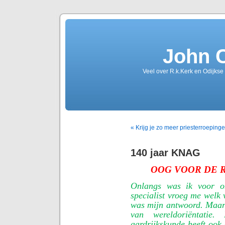
John 
Veel over R.k.Kerk en Odijkse
« Krijg je zo meer priesterroeping
140 jaar KNAG
OOG VOOR DE 
Onlangs was ik voor on
specialist vroeg me welk 
was mijn antwoord. Maar 
van wereldoriëntatie
aardrijkskunde heeft ook 