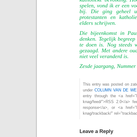
spelen, vond ik er een vo
bij. Die ging geheel u
protestanten en kathol
elders schrijven.
Die bijeenkomst in Pau
denken. Tegelijk begreep
te doen is. Nog steeds 
gezaagd. Met andere oud
niet veel veranderd is.
Zesde jaargang, Nummer
This entry was posted on zate
under
COLUMN VAN DE WE
entry through the <a href="ht
knag/feed/">RSS 2.0</a> fe
response</a>, or <a href="ht
knag/trackback/" rel="trackba
Leave a Reply