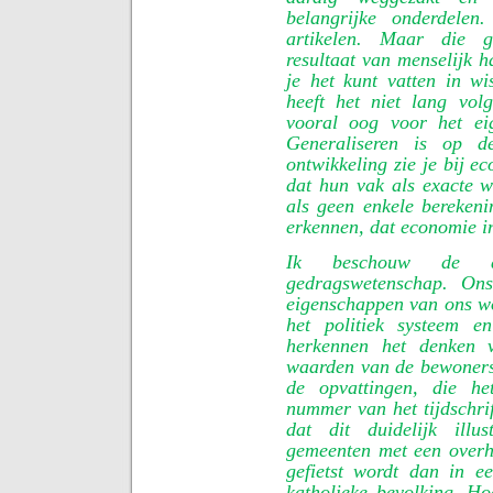
belangrijke onderdelen
artikelen. Maar die ge
resultaat van menselijk h
je het kunt vatten in w
heeft het niet lang vo
vooral oog voor het eig
Generaliseren is op de
ontwikkeling zie je bij
dat hun vak als exacte w
als geen enkele berekenin
erkennen, dat economie in
Ik beschouw de aa
gedragswetenschap. On
eigenschappen van ons w
het politiek systeem e
herkennen het denken 
waarden van de bewoners
de opvattingen, die he
nummer van het tijdschrif
dat dit duidelijk illu
gemeenten met een overh
gefietst wordt dan in 
katholieke bevolking. H