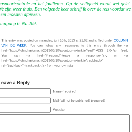
paspoortcontrole en het fouilleren. Op de veiligheid wordt wel gelet.
We zijn weer thuis. Een volgende keer schrijf ik over de reis voordat we
hem moesten afbreken.
Jaargang 6, Nr. 269.
This entry was posted on maandag, juni 10th, 2013 at 21:02 and is filed under
COLUMN
VAN DE WEEK
. You can follow any responses to this entry through the <a
href="https://johnchmjorna.nl/2013/06/10/avontuur-in-turkije/feed/">RSS 2.0</a> feed.
You can <a href="#respond">leave a response</a>, or <a
href="https://johnchmjorna.nl/2013/06/10/avontuur-in-turkije/trackback/"
rel="trackback">trackback</a> from your own site.
Leave a Reply
Name (required)
Mail (will not be published) (required)
Website