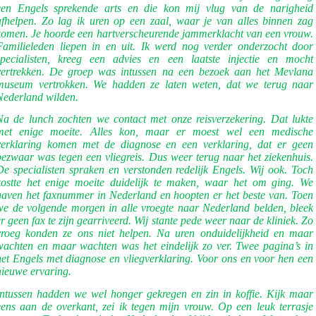
een Engels sprekende arts en die kon mij vlug van de narigheid
afhelpen. Zo lag ik uren op een zaal, waar je van alles binnen zag
komen. Je hoorde een hartverscheurende jammerklacht van een vrouw.
Familieleden liepen in en uit. Ik werd nog verder onderzocht door
specialisten, kreeg een advies en een laatste injectie en mocht
vertrekken. De groep was intussen na een bezoek aan het Mevlana
museum vertrokken. We hadden ze laten weten, dat we terug naar
Nederland wilden.
Na de lunch zochten we contact met onze reisverzekering. Dat lukte
met enige moeite. Alles kon, maar er moest wel een medische
verklaring komen met de diagnose en een verklaring, dat er geen
bezwaar was tegen een vliegreis. Dus weer terug naar het ziekenhuis.
De specialisten spraken en verstonden redelijk Engels. Wij ook. Toch
kostte het enige moeite duidelijk te maken, waar het om ging. We
gaven het faxnummer in Nederland en hoopten er het beste van. Toen
we de volgende morgen in alle vroegte naar Nederland belden, bleek
er geen fax te zijn gearriveerd. Wij stante pede weer naar de kliniek. Zo
vroeg konden ze ons niet helpen. Na uren onduidelijkheid en maar
wachten en maar wachten was het eindelijk zo ver. Twee pagina’s in
het Engels met diagnose en vliegverklaring. Voor ons en voor hen een
nieuwe ervaring.
Intussen hadden we wel honger gekregen en zin in koffie. Kijk maar
eens aan de overkant, zei ik tegen mijn vrouw. Op een leuk terrasje