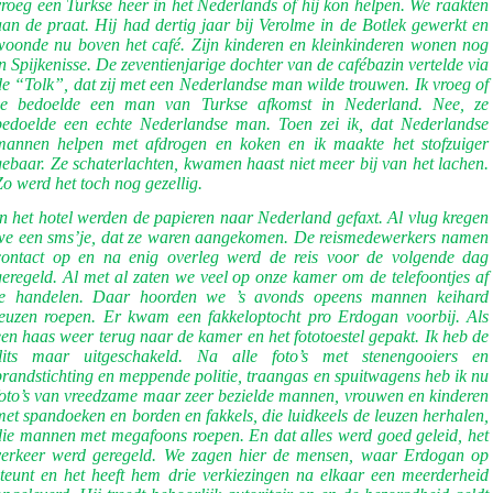
vroeg een Turkse heer in het Nederlands of hij kon helpen. We raakten
aan de praat. Hij had dertig jaar bij Verolme in de Botlek gewerkt en
woonde nu boven het café. Zijn kinderen en kleinkinderen wonen nog
in Spijkenisse. De zeventienjarige dochter van de cafébazin vertelde via
de “Tolk”, dat zij met een Nederlandse man wilde trouwen. Ik vroeg of
ze bedoelde een man van Turkse afkomst in Nederland. Nee, ze
bedoelde een echte Nederlandse man. Toen zei ik, dat Nederlandse
mannen helpen met afdrogen en koken en ik maakte het stofzuiger
gebaar. Ze schaterlachten, kwamen haast niet meer bij van het lachen.
Zo werd het toch nog gezellig.
In het hotel werden de papieren naar Nederland gefaxt. Al vlug kregen
we een sms’je, dat ze waren aangekomen. De reismedewerkers namen
contact op en na enig overleg werd de reis voor de volgende dag
geregeld. Al met al zaten we veel op onze kamer om de telefoontjes af
te handelen. Daar hoorden we ’s avonds opeens mannen keihard
leuzen roepen. Er kwam een fakkeloptocht pro Erdogan voorbij. Als
een haas weer terug naar de kamer en het fototoestel gepakt. Ik heb de
flits maar uitgeschakeld. Na alle foto’s met stenengooiers en
brandstichting en meppende politie, traangas en spuitwagens heb ik nu
foto’s van vreedzame maar zeer bezielde mannen, vrouwen en kinderen
met spandoeken en borden en fakkels, die luidkeels de leuzen herhalen,
die mannen met megafoons roepen. En dat alles werd goed geleid, het
verkeer werd geregeld. We zagen hier de mensen, waar Erdogan op
steunt en het heeft hem drie verkiezingen na elkaar een meerderheid