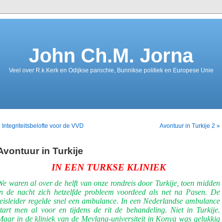
John Ch.M. Jorna
Veel over R.k.Kerk en Odijkse parochie, Bunnikse politiek en Europese Unie
 Integriteitsbelofte voor de VVD
Avontuur in Turkije 2 »
Avontuur in Turkije
IN EEN TURKSE KLINIEK
We waren al over de helft van onze rondreis door Turkije, toen midden
in de nacht zich hetzelfde probleem voordeed als net na Pasen. De
reisleider regelde snel een ambulance. In een Nederlandse ambulance
start men al voor en tijdens de rit de behandeling. Niet in Turkije.
Maar in de kliniek van de Mevlana-universiteit in Konya was gelukkig