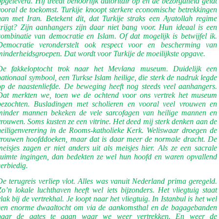
opgeleverd. Hij treedt behoorlijk autoritair op en de bezorgdheid geldt
vooral de toekomst. Turkije knoopt sterkere economische betrekkingen
aan met Iran. Betekent dit, dat Turkije straks een Ayatollah regime
krijgt? Zijn aanhangers zijn daar niet bang voor. Hun ideaal is een
combinatie van democratie en Islam. Of dat mogelijk is betwijfel ik.
Democratie veronderstelt ook respect voor en bescherming van
minderheidsgroepen. Dat wordt voor Turkije de moeilijkste opgave.
De fakkeloptocht trok naar het Mevlana museum. Duidelijk een
nationaal symbool, een Turkse Islam heilige, die sterk de nadruk legde
op de naastenliefde. De beweging heeft nog steeds veel aanhangers.
Dat merkten we, toen we de ochtend voor ons vertrek het museum
bezochten. Busladingen met scholieren en vooral veel vrouwen en
minder mannen bekeken de vele sarcofagen van heilige mannen en
vrouwen. Soms kusten ze een vitrine. Het deed mij sterk denken aan de
heiligenverering in de Rooms-katholieke Kerk. Weliswaar droegen de
vrouwen hoofddoeken, maar dat is daar meer de normale dracht. De
meisjes zagen er niet anders uit als meisjes hier. Als ze een sacrale
ruimte ingingen, dan bedekten ze wel hun hoofd en waren opvallend
eerbiedig.
De terugreis verliep vlot. Alles was vanuit Nederland prima geregeld.
Zo’n lokale luchthaven heeft wel iets bijzonders. Het vliegtuig staat
lak bij de vertrekhal. Je loopt naar het vliegtuig. In Istanbul is het wel
een enorme dwaaltocht om via de aankomsthal en de bagagebanden
naar de gates te gaan waar we weer vertrekken. En weer de