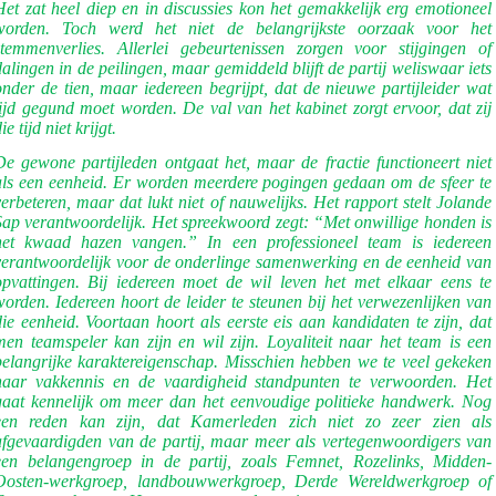
Het zat heel diep en in discussies kon het gemakkelijk erg emotioneel
worden. Toch werd het niet de belangrijkste oorzaak voor het
stemmenverlies. Allerlei gebeurtenissen zorgen voor stijgingen of
dalingen in de peilingen, maar gemiddeld blijft de partij weliswaar iets
onder de tien, maar iedereen begrijpt, dat de nieuwe partijleider wat
tijd gegund moet worden. De val van het kabinet zorgt ervoor, dat zij
ie tijd niet krijgt.
De gewone partijleden ontgaat het, maar de fractie functioneert niet
als een eenheid. Er worden meerdere pogingen gedaan om de sfeer te
verbeteren, maar dat lukt niet of nauwelijks. Het rapport stelt Jolande
Sap verantwoordelijk. Het spreekwoord zegt: “Met onwillige honden is
het kwaad hazen vangen.” In een professioneel team is iedereen
verantwoordelijk voor de onderlinge samenwerking en de eenheid van
opvattingen. Bij iedereen moet de wil leven het met elkaar eens te
worden. Iedereen hoort de leider te steunen bij het verwezenlijken van
die eenheid. Voortaan hoort als eerste eis aan kandidaten te zijn, dat
men teamspeler kan zijn en wil zijn. Loyaliteit naar het team is een
belangrijke karaktereigenschap. Misschien hebben we te veel gekeken
naar vakkennis en de vaardigheid standpunten te verwoorden. Het
gaat kennelijk om meer dan het eenvoudige politieke handwerk. Nog
een reden kan zijn, dat Kamerleden zich niet zo zeer zien als
afgevaardigden van de partij, maar meer als vertegenwoordigers van
een belangengroep in de partij, zoals Femnet, Rozelinks, Midden-
Oosten-werkgroep, landbouwwerkgroep, Derde Wereldwerkgroep of