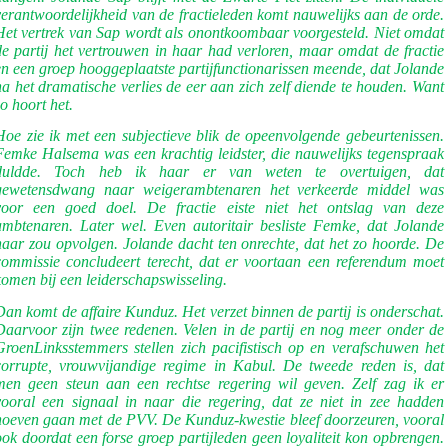
verantwoordelijkheid van de fractieleden komt nauwelijks aan de orde.
Het vertrek van Sap wordt als onontkoombaar voorgesteld. Niet omdat
de partij het vertrouwen in haar had verloren, maar omdat de fractie
en een groep hooggeplaatste partijfunctionarissen meende, dat Jolande
na het dramatische verlies de eer aan zich zelf diende te houden. Want
zo hoort het.
Hoe zie ik met een subjectieve blik de opeenvolgende gebeurtenissen.
Femke Halsema was een krachtig leidster, die nauwelijks tegenspraak
duldde. Toch heb ik haar er van weten te overtuigen, dat
gewetensdwang naar weigerambtenaren het verkeerde middel was
voor een goed doel. De fractie eiste niet het ontslag van deze
ambtenaren. Later wel. Even autoritair besliste Femke, dat Jolande
haar zou opvolgen. Jolande dacht ten onrechte, dat het zo hoorde. De
commissie concludeert terecht, dat er voortaan een referendum moet
komen bij een leiderschapswisseling.
Dan komt de affaire Kunduz. Het verzet binnen de partij is onderschat.
Daarvoor zijn twee redenen. Velen in de partij en nog meer onder de
GroenLinksstemmers stellen zich pacifistisch op en verafschuwen het
corrupte, vrouwvijandige regime in Kabul. De tweede reden is, dat
men geen steun aan een rechtse regering wil geven. Zelf zag ik er
vooral een signaal in naar die regering, dat ze niet in zee hadden
hoeven gaan met de PVV. De Kunduz-kwestie bleef doorzeuren, vooral
ook doordat een forse groep partijleden geen loyaliteit kon opbrengen.