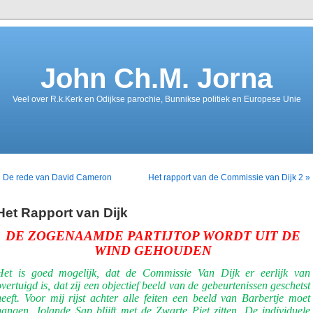
John Ch.M. Jorna
Veel over R.k.Kerk en Odijkse parochie, Bunnikse politiek en Europese Unie
« De rede van David Cameron
Het rapport van de Commissie van Dijk 2 »
Het Rapport van Dijk
DE ZOGENAAMDE PARTIJTOP WORDT UIT DE
WIND GEHOUDEN
Het is goed mogelijk, dat de Commissie Van Dijk er eerlijk van
overtuigd is, dat zij een objectief beeld van de gebeurtenissen geschetst
heeft. Voor mij rijst achter alle feiten een beeld van Barbertje moet
hangen. Jolande Sap blijft met de Zwarte Piet zitten. De individuele