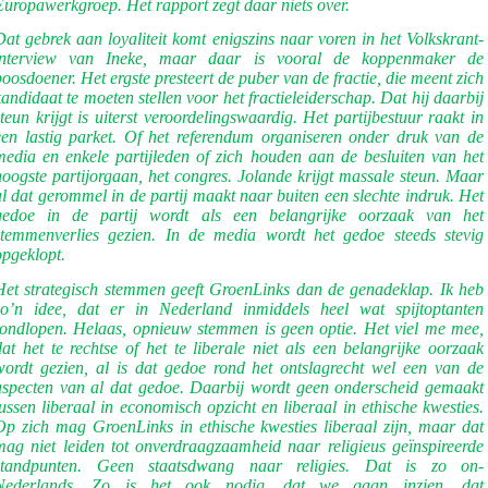
Europawerkgroep. Het rapport zegt daar niets over.
Dat gebrek aan loyaliteit komt enigszins naar voren in het Volkskrant-
interview van Ineke, maar daar is vooral de koppenmaker de
boosdoener. Het ergste presteert de puber van de fractie, die meent zich
kandidaat te moeten stellen voor het fractieleiderschap. Dat hij daarbij
steun krijgt is uiterst veroordelingswaardig. Het partijbestuur raakt in
een lastig parket. Of het referendum organiseren onder druk van de
media en enkele partijleden of zich houden aan de besluiten van het
hoogste partijorgaan, het congres. Jolande krijgt massale steun. Maar
al dat gerommel in de partij maakt naar buiten een slechte indruk. Het
gedoe in de partij wordt als een belangrijke oorzaak van het
stemmenverlies gezien. In de media wordt het gedoe steeds stevig
opgeklopt.
Het strategisch stemmen geeft GroenLinks dan de genadeklap. Ik heb
zo’n idee, dat er in Nederland inmiddels heel wat spijtoptanten
rondlopen. Helaas, opnieuw stemmen is geen optie. Het viel me mee,
dat het te rechtse of het te liberale niet als een belangrijke oorzaak
wordt gezien, al is dat gedoe rond het ontslagrecht wel een van de
aspecten van al dat gedoe. Daarbij wordt geen onderscheid gemaakt
tussen liberaal in economisch opzicht en liberaal in ethische kwesties.
Op zich mag GroenLinks in ethische kwesties liberaal zijn, maar dat
mag niet leiden tot onverdraagzaamheid naar religieus geïnspireerde
standpunten. Geen staatsdwang naar religies. Dat is zo on-
Nederlands. Zo is het ook nodig, dat we gaan inzien, dat