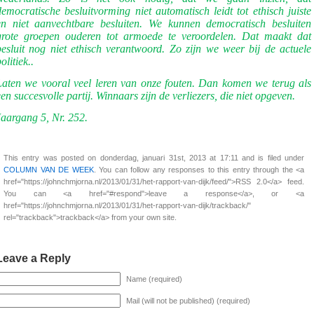
democratische besluitvorming niet automatisch leidt tot ethisch juiste
en niet aanvechtbare besluiten. We kunnen democratisch besluiten
grote groepen ouderen tot armoede te veroordelen. Dat maakt dat
besluit nog niet ethisch verantwoord. Zo zijn we weer bij de actuele
olitiek..
Laten we vooral veel leren van onze fouten. Dan komen we terug als
een succesvolle partij. Winnaars zijn de verliezers, die niet opgeven.
Jaargang 5, Nr. 252.
This entry was posted on donderdag, januari 31st, 2013 at 17:11 and is filed under
COLUMN VAN DE WEEK
. You can follow any responses to this entry through the <a
href="https://johnchmjorna.nl/2013/01/31/het-rapport-van-dijk/feed/">RSS 2.0</a> feed.
You can <a href="#respond">leave a response</a>, or <a
href="https://johnchmjorna.nl/2013/01/31/het-rapport-van-dijk/trackback/"
rel="trackback">trackback</a> from your own site.
Leave a Reply
Name (required)
Mail (will not be published) (required)