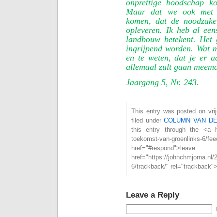
onprettige boodschap k
Maar dat we ook met e
komen, dat de noodzake
opleveren. Ik heb al een
landbouw betekent. Het g
ingrijpend worden. Wat mo
en te weten, dat je er 
allemaal zult gaan meem
Jaargang 5, Nr. 243.
This entry was posted on vri
filed under
COLUMN VAN D
this entry through the <a hr
toekomst-van-groenlinks-6
href="#respond">l
href="https://johnchmjorna.nl
6/trackback/" rel="trackback"
Leave a Reply