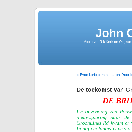
John 
Veel over R.k.Kerk en Odijkse
« Twee korte commentaren
Door b
De toekomst van G
DE BRI
De uitzending van Pauw
nieuwsgiering naar de
GroenLinks lid kwam er 
In mijn columns is veel a