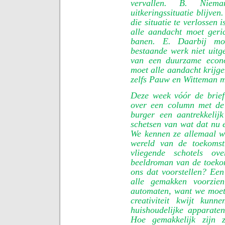
vervallen. B. Nie
uitkeringssituatie blijve
die situatie te verlossen
alle aandacht moet geri
banen. E. Daarbij moe
bestaande werk niet uitg
van een duurzame econ
moet alle aandacht krijge
zelfs Pauw en Witteman 
Deze week vóór de brief
over een column met de
burger een aantrekkelij
schetsen van wat dat nu e
We kennen ze allemaal wel
wereld van de toekomst
vliegende schotels o
beeldroman van de toeko
ons dat voorstellen? Ee
alle gemakken voorzie
automaten, want we moet
creativiteit kwijt kun
huishoudelijke apparat
Hoe gemakkelijk zijn z