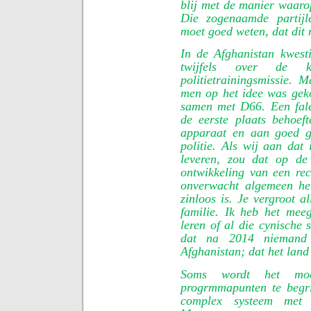
blij met de manier waaro
Die zogenaamde partijle
moet goed weten, dat dit
In de Afghanistan kwest
twijfels over de 
politietrainingsmissie.
men op het idee was gek
samen met D66. Een fale
de eerste plaats behoef
apparaat en aan goed ge
politie. Als wij aan dat
leveren, zou dat op de
ontwikkeling van een rec
onverwacht algemeen het
zinloos is. Je vergroot a
familie. Ik heb het me
leren of al die cynische 
dat na 2014 niemand 
Afghanistan; dat het land
Soms wordt het mo
progrmmapunten te begri
complex systeem met t