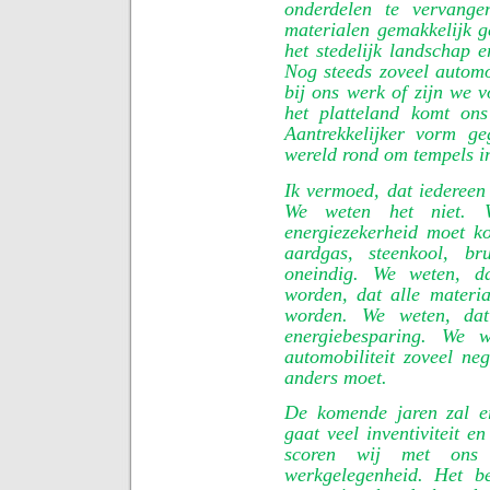
onderdelen te vervange
materialen gemakkelijk 
het stedelijk landschap e
Nog steeds zoveel automo
bij ons werk of zijn we 
het platteland komt on
Aantrekkelijker vorm g
wereld rond om tempels i
Ik vermoed, dat iederee
We weten het niet. 
energiezekerheid moet k
aardgas, steenkool, br
oneindig. We weten, d
worden, dat alle materi
worden. We weten, da
energiebesparing. We 
automobiliteit zoveel neg
anders moet.
De komende jaren zal e
gaat veel inventiviteit e
scoren wij met on
werkgelegenheid. Het b