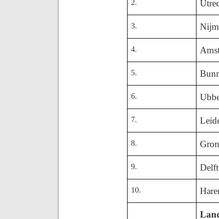
2.
Utre
3.
Nijm
4.
Ams
5.
Bunn
6.
Ubbe
7.
Leid
8.
Gron
9.
Delft
10.
Hare
Land