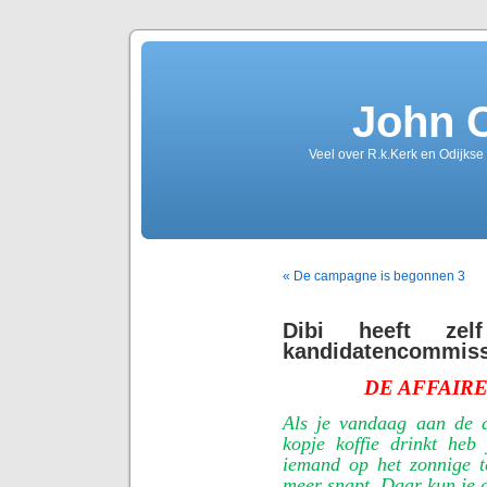
John 
Veel over R.k.Kerk en Odijkse
« De campagne is begonnen 3
Dibi heeft ze
kandidatencommiss
DE AFFAIRE
Als je vandaag aan de 
kopje koffie drinkt heb
iemand op het zonnige te
meer snapt. Daar kun je 