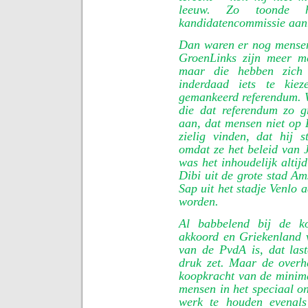
leeuw. Zo toonde 
kandidatencommissie aan.
Dan waren er nog mensen
GroenLinks zijn meer men
maar die hebben zich
inderdaad iets te kie
gemankeerd referendum. W
die dat referendum zo 
aan, dat mensen niet op
zielig vinden, dat hij 
omdat ze het beleid van 
was het inhoudelijk altij
Dibi uit de grote stad A
Sap uit het stadje Venlo 
worden.
Al babbelend bij de ko
akkoord en Griekenland v
van de PvdA is, dat las
druk zet. Maar de overh
koopkracht van de minim
mensen in het speciaal on
werk te houden evenal