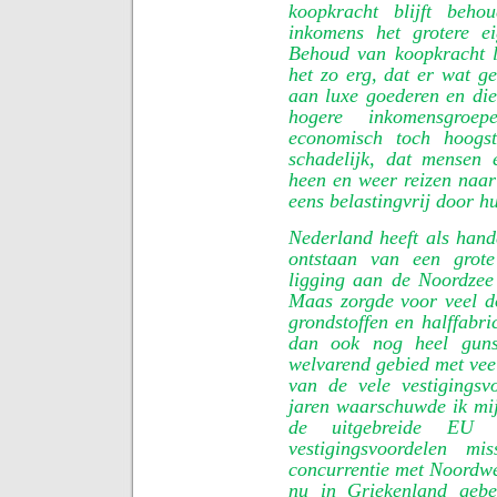
koopkracht blijft beh
inkomens het grotere e
Behoud van koopkracht l
het zo erg, dat er wat g
aan luxe goederen en dien
hogere inkomensgro
economisch toch hoogst
schadelijk, dat mensen e
heen en weer reizen naar
eens belastingvrij door h
Nederland heeft als hand
ontstaan van een grote
ligging aan de Noordzee
Maas zorgde voor veel d
grondstoffen en halffabri
dan ook nog heel gunst
welvarend gebied met veel
van de vele vestigingsv
jaren waarschuwde ik mijn
de uitgebreide EU 
vestigingsvoordelen 
concurrentie met Noordwes
nu in Griekenland gebe