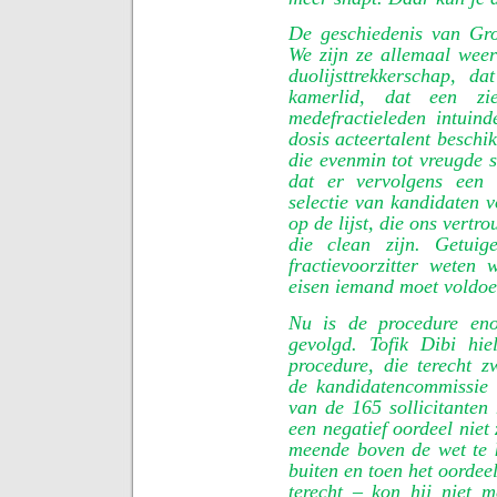
De geschiedenis van Gro
We zijn ze allemaal wee
duolijsttrekkerschap, 
kamerlid, dat een zi
medefractieleden intuind
dosis acteertalent beschi
die evenmin tot vreugde 
dat er vervolgens een
selectie van kandidaten 
op de lijst, die ons vertr
die clean zijn. Getuig
fractievoorzitter weten
eisen iemand moet voldoe
Nu is de procedure eno
gevolgd. Tofik Dibi hi
procedure, die terecht z
de kandidatencommissie d
van de 165 sollicitanten
een negatief oordeel niet
meende boven de wet te 
buiten en toen het oordee
terecht – kon hij niet 