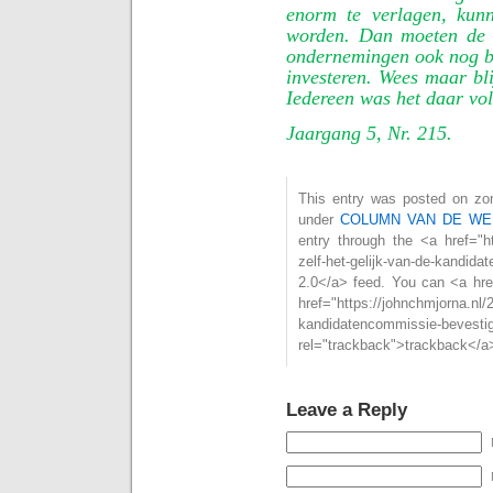
enorm te verlagen, kun
worden. Dan moeten de 
ondernemingen ook nog be
investeren. Wees maar bli
Iedereen was het daar vo
Jaargang 5, Nr. 215.
This entry was posted on zon
under
COLUMN VAN DE WE
entry through the <a href="htt
zelf-het-gelijk-van-de-kandid
2.0</a> feed. You can <a hre
href="https://johnchmjorna.nl/2
kandidatencommissie-bevestig
rel="trackback">trackback</a>
Leave a Reply