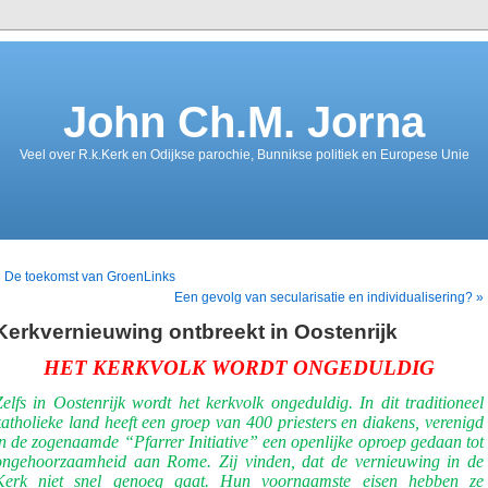
John Ch.M. Jorna
Veel over R.k.Kerk en Odijkse parochie, Bunnikse politiek en Europese Unie
 De toekomst van GroenLinks
Een gevolg van secularisatie en individualisering? »
Kerkvernieuwing ontbreekt in Oostenrijk
HET KERKVOLK WORDT ONGEDULDIG
Zelfs in Oostenrijk wordt het kerkvolk ongeduldig. In dit traditioneel
katholieke land heeft een groep van 400 priesters en diakens, verenigd
in de zogenaamde “Pfarrer Initiative” een openlijke oproep gedaan tot
ongehoorzaamheid aan Rome. Zij vinden, dat de vernieuwing in de
Kerk niet snel genoeg gaat. Hun voornaamste eisen hebben ze