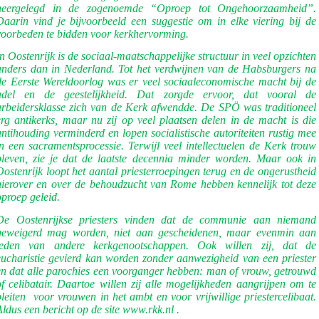
neergelegd in de zogenoemde “Oproep tot Ongehoorzaamheid”.
Daarin vind je bijvoorbeeld een suggestie om in elke viering bij de
voorbeden te bidden voor kerkhervorming.
In Oostenrijk is de sociaal-maatschappelijke structuur in veel opzichten
anders dan in Nederland. Tot het verdwijnen van de Habsburgers na
de Eerste Wereldoorlog was er veel sociaaleconomische macht bij de
adel en de geestelijkheid. Dat zorgde ervoor, dat vooral de
arbeidersklasse zich van de Kerk afwendde. De SPÖ was traditioneel
erg antikerks, maar nu zij op veel plaatsen delen in de macht is die
antihouding verminderd en lopen socialistische autoriteiten rustig mee
in een sacramentsprocessie. Terwijl veel intellectuelen de Kerk trouw
bleven, zie je dat de laatste decennia minder worden. Maar ook in
Oostenrijk loopt het aantal priesterroepingen terug en de ongerustheid
hierover en over de behoudzucht van Rome hebben kennelijk tot deze
oproep geleid.
De Oostenrijkse priesters vinden dat de communie aan niemand
geweigerd mag worden, niet aan gescheidenen, maar evenmin aan
leden van andere kerkgenootschappen. Ook willen zij, dat de
eucharistie gevierd kan worden zonder aanwezigheid van een priester
en dat alle parochies een voorganger hebben: man of vrouw, getrouwd
of celibatair. Daartoe willen zij alle mogelijkheden aangrijpen om te
leiten
voor vrouwen in het ambt en voor vrijwillige priestercelibaat.
Aldus een bericht op de site www.rkk.nl .