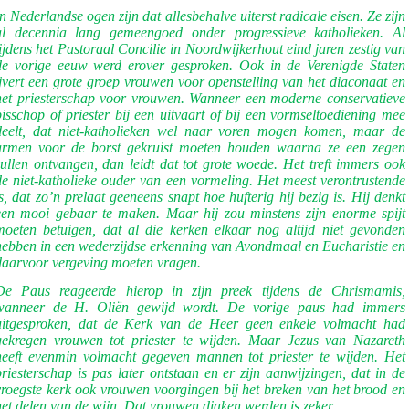
In Nederlandse ogen zijn dat allesbehalve uiterst radicale eisen. Ze zijn
al decennia lang gemeengoed onder progressieve katholieken. Al
tijdens het Pastoraal Concilie in Noordwijkerhout eind jaren zestig van
de vorige eeuw werd erover gesproken. Ook in de Verenigde Staten
ijvert een grote groep vrouwen voor openstelling van het diaconaat en
het priesterschap voor vrouwen. Wanneer een moderne conservatieve
bisschop of priester bij een uitvaart of bij een vormseltoediening mee
deelt, dat niet-katholieken wel naar voren mogen komen, maar de
armen voor de borst gekruist moeten houden waarna ze een zegen
zullen ontvangen, dan leidt dat tot grote woede. Het treft immers ook
de niet-katholieke ouder van een vormeling. Het meest verontrustende
is, dat zo’n prelaat geeneens snapt hoe hufterig hij bezig is. Hij denkt
een mooi gebaar te maken. Maar hij zou minstens zijn enorme spijt
moeten betuigen, dat al die kerken elkaar nog altijd niet gevonden
hebben in een wederzijdse erkenning van Avondmaal en Eucharistie en
daarvoor vergeving moeten vragen.
De Paus reageerde hierop in zijn preek tijdens de Chrismamis,
wanneer de H. Oliën gewijd wordt. De vorige paus had immers
uitgesproken, dat de Kerk van de Heer geen enkele volmacht had
gekregen vrouwen tot priester te wijden. Maar Jezus van Nazareth
heeft evenmin volmacht gegeven mannen tot priester te wijden. Het
priesterschap is pas later ontstaan en er zijn aanwijzingen, dat in de
vroegste kerk ook vrouwen voorgingen bij het breken van het brood en
het delen van de wijn. Dat vrouwen diaken werden is zeker.