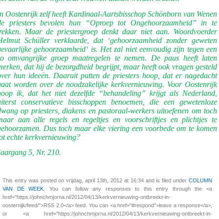
In Oostenrijk zelf heeft Kardinaal-Aartsbisschop Schönborn van Wenen
de priesters bevolen hun “Oproep tot Ongehoorzaamheid” in te
trekken. Maar de priestergroep denkt daar niet aan. Woordvoerder
Helmut Schüller verklaarde, dat ‘gehoorzaamheid zonder geweten
gevaarlijke gehoorzaamheid‘ is. Het zal niet eenvoudig zijn tegen een
zo omvangrijke groep maatregelen te nemen. De paus heeft laten
merken, dat hij de bezorgdheid begrijpt, maar heeft ook vragen gesteld
over hun ideeën. Daaruit putten de priesters hoop, dat er nagedacht
gaat worden over de noodzakelijke kerkvernieuwing. Voor Oostenrijk
hoop ik, dat het niet dezelfde “behandeling” krijgt als Nederland,
uiterst conservatieve bisschoppen benoemen, die een gewetenloze
dwang op priesters, diakens en pastoraal-werkers uitoefenen om toch
maar aan alle regels en regeltjes en voorschriftjes en plichtjes te
gehoorzamen. Dus toch maar elke viering een voorbede om te komen
tot echte kerkvernieuwing?
Jaargang 5, Nr. 210.
This entry was posted on vrijdag, april 13th, 2012 at 16:34 and is filed under
COLUMN
VAN DE WEEK
. You can follow any responses to this entry through the <a
href="https://johnchmjorna.nl/2012/04/13/kerkvernieuwing-ontbreekt-in-
oosternijk/feed/">RSS 2.0</a> feed. You can <a href="#respond">leave a response</a>,
or <a href="https://johnchmjorna.nl/2012/04/13/kerkvernieuwing-ontbreekt-in-