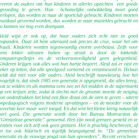
leveren de ouders om hun kinderen in allerlei opzichten
een goede
opvoeding te geven. Hun
lichamelijke ontwikkeling moet goed
verlopen, dus worden ze naar de sportclub gebracht. Kinderen moeten
muzikaal gevormd worden, dus worden ze naar muziekles gebracht en
zo kunnen we nog even doorgaan.
Aleid wijst er ook op, dat haar ouders zich echt niet zo goed
inspanden. Daar zit hem uiteraard ook precies de crux, waar het om
draait. Kinderen worden tegenwoordig enorm overbelast. Zelfs voor
eens lekker uitrazen buiten op straat is door de lokkende
computerspelletjes en de verkeersonveiligheid geen gelegenheid.
Kinderen krijgen ook alles wat hun hartje begeert. Aleid zal er vast en
zeker op letten, dat alle speelgoed vormend en verantwoord is. Helaas
geldt dat niet voor alle ouders. Aleid beschrijft nauwkeurig hoe het
mogelijk is, dat sinds 1985 een generatie is opgegroeid, die alles kreeg,
wat ze wilden en als mamma eens nee zei het midden in de supermarkt
op een krijsen zette, zodat ik slechts met de grootste moeite de neiging
kon onderdrukken het kind een fikse draai om de oren te geven – uiterst
onpedagogisch volgens moderne opvattingen – en de moeder voor de
zoveelste keer maar weer toegaf. En dat wist het kleine kreng natuurlijk
heel goed. Die generatie wordt door het Bureau Motivaction de
“Grenzeloze generatie” genoemd. Hen zijn nooit grenzen gesteld en ze
kennen voor zich zelf ook geen grenzen. Het is prachtig beschreven, af
en toe ook hilarisch en tegelijk beangstigend in: “De grenzeloze
generatie en de eeuwige jeugd van hun opvoeders”. Recent verscheen: