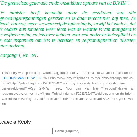
“De grenzeloze generatie en de onstuitbare opmars van de B.V.IK”.
De minister heeft kennelijk naar de resultaten van alle
opvoedingsinspanningen gekeken en is daar terecht niet blij mee. Ze
denkt, dat nog meer verwennerij de oplossing is, terwijl het zaak is, dat
de ouders hun kinderen weer leren wat de waarde is van matigheid is
en zelfbeheersing en iets over hebben voor een ander en beleefdheid en
je echt inspannen om iets te bereiken en zelfstandigheid en luisteren
naar anderen.
Jaargang 4, Nr. 191.
This entry was posted on woensdag, december 7th, 2011 at 16:31 and is filed under
COLUMN VAN DE WEEK
. You can follow any responses to this entry through the <a
href="https://johnchmjorna.nl/2011/12/07/aleid-truyens-en-de-brief-van-minister-van-
bijsterveldt/feed/">RSS 2.0</a> feed. You can <a href="#respond">leave a
response</a>, or <a href="https://johnchmjorna.nl/2011/12/07/aleid-truyens-en-de-brief-
van-minister-van-bijsterveldt/trackback/" rel="trackback">trackback</a> from your own
site.
Leave a Reply
Name (required)