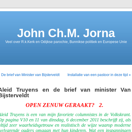
John Ch.M. Jorna
Veel over R.k.Kerk en Odijkse parochie, Bunnikse politiek en Europese Unie
 De brief van Minister van Bijsterveldt
Installatie van een pastoor in deze tijd »
Aleid Truyens en de brief van minister Van
Bijsterveldt
OPEN ZENUW GERAAKT?
2.
Aleid Truyens is een van mijn favoriete columnistes in de Volkskrant.
Op pagina V10 en 11 van dinsdag, 6 december 2011 beschrijft zij, als
altijd zeer waarheidsgetrouw en realistisch de wijze waarop moderne
welvarende ouders omgaan met hun kinderen. Wat een inspanningen