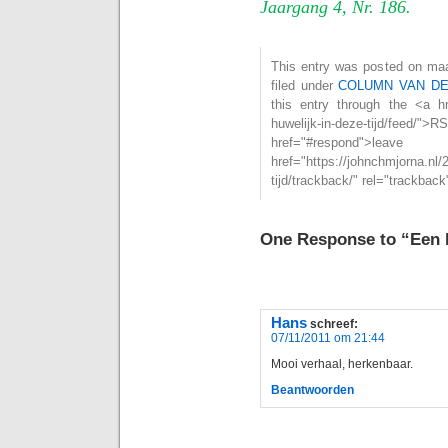
Jaargang 4, Nr. 186.
This entry was posted on maa
filed under
COLUMN VAN D
this entry through the <a hre
huwelijk-in-deze-tijd/f
href="#respond">l
href="https://johnchmjorna.nl/
tijd/trackback/" rel="trackbac
One Response to “Een h
Hans
schreef:
07/11/2011 om 21:44
Mooi verhaal, herkenbaar.
Beantwoorden