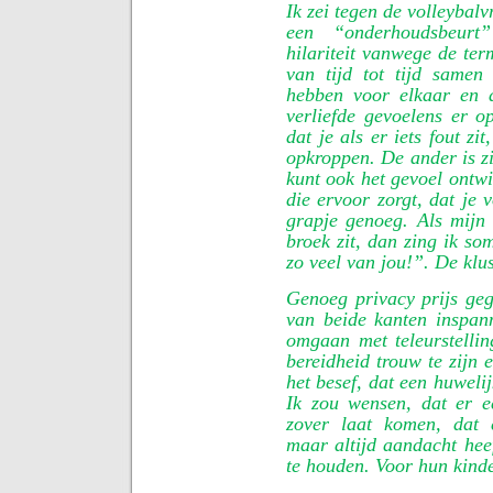
Ik zei tegen de volleybal
een “onderhoudsbeurt”
hilariteit vanwege de ter
van tijd tot tijd samen
hebben voor elkaar en 
verliefde gevoelens er op
dat je als er iets fout zi
opkroppen. De ander is z
kunt ook het gevoel ontwi
die ervoor zorgt, dat je v
grapje genoeg. Als mijn
broek zit, dan zing ik so
zo veel van jou!”. De klu
Genoeg privacy prijs geg
van beide kanten inspan
omgaan met teleurstelli
bereidheid trouw te zijn 
het besef, dat een huweli
Ik zou wensen, dat er ee
zover laat komen, dat e
maar altijd aandacht heef
te houden. Voor hun kind