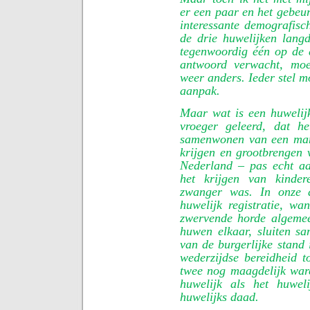
er een paar en het gebeu
interessante demografisc
de drie huwelijken lang
tegenwoordig één op de 
antwoord verwacht, moet
weer anders. Ieder stel m
aanpak.
Maar wat is een huwelijk
vroeger geleerd, dat h
samenwonen van een man
krijgen en grootbrengen 
Nederland – pas echt a
het krijgen van kinder
zwanger was. In onze 
huwelijk registratie, wa
zwervende horde algeme
huwen elkaar, sluiten s
van de burgerlijke stand 
wederzijdse bereidheid to
twee nog maagdelijk war
huwelijk als het huwe
huwelijks daad.