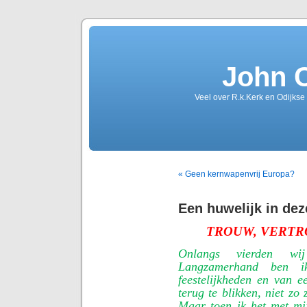
John 
Veel over R.k.Kerk en Odijkse
« Geen kernwapenvrij Europa?
Een huwelijk in deze
TROUW, VERT
Onlangs vierden wij
Langzamerhand ben i
feestelijkheden en van e
terug te blikken, niet zo 
Maar toen ik het met mij