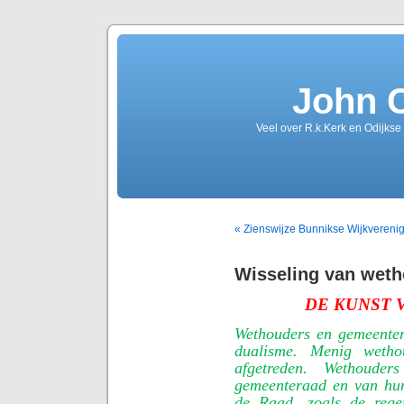
John 
Veel over R.k.Kerk en Odijkse
« Zienswijze Bunnikse Wijkvereni
Wisseling van wet
DE KUNST 
Wethouders en gemeenter
dualisme. Menig weth
afgetreden. Wethoude
gemeenteraad en van hun 
de Raad, zoals de rege