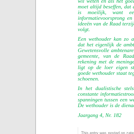
wil weten en als het go
moet altijd beseffen, dat
is moeilijk, want e
informatievoorsprong en
ideeën van de Raad terzij
volgt.
Een wethouder kan zo af
dat het eigenlijk de ambt
Gewetensvolle ambtenare
gemeente, van de Raa
rekening met de mening
ligt op de loer eigen s
goede wethouder staat teg
schoenen.
In het dualistische ste
constante informatiestro
spanningen tussen een w
De wethouder is de diena
Jaargang 4, Nr. 182
This entry was posted on zater