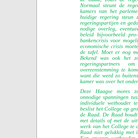
Normaal steunt de rege
kamers van het parleme
huidige regering steun 
regeringspartijen en ged
nodige overleg, eventue
beleid bijvoorbeeld pr
bankencrisis voor mogel
economische crisis mo
de tafel. Moet er nog m
Bekend was ook het zog
regeringspartners 
overeenstemming te kome
want die werd zo buitens
kamer was over het onderw
Deze Haagse mores zo
onnodige spanningen tus
individuele wethouder 
beslist het College op gr
de Raad. De Raad houdt z
met details of met de uit
werk van het College te c
Raad niet gelukkig met 