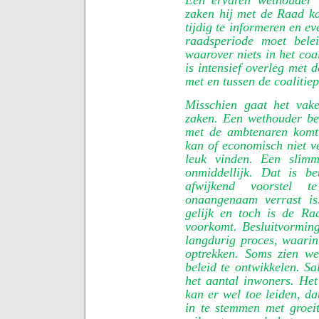
Een ervaren wethouder 
zaken hij met de Raad k
tijdig te informeren en ev
raadsperiode moet bele
waarover niets in het co
is intensief overleg met 
met en tussen de coalitiep
Misschien gaat het vak
zaken. Een wethouder ber
met de ambtenaren komt n
kan of economisch niet v
leuk vinden. Een slim
onmiddellijk. Dat is b
afwijkend voorstel
onaangenaam verrast i
gelijk en toch is de Raa
voorkomt. Besluitvorming
langdurig proces, waar
optrekken. Soms zien we
beleid te ontwikkelen. S
het aantal inwoners. Het
kan er wel toe leiden, da
in te stemmen met groei