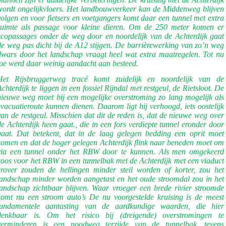
wordt ongelijkvloers. Het landbouwverkeer kan de Middenweg blijven
volgen en voor fietsers en voetgangers komt daar een tunnel met extra
ruimte als passage voor kleine dieren. Om de 250 meter komen er
ecopassages onder de weg door en noordelijk van de Achterdijk gaat
de weg pas dicht bij de A12 stijgen. De barrièrewerking van zo’n weg
dwars door het landschap vraagt heel wat extra maatregelen. Tot nu
toe werd daar weinig aandacht aan besteed.
Het Rijsbruggerweg tracé komt zuidelijk en noordelijk van de
Achterdijk te liggen in een fossiel Rijndal met restgeul, de Rietsloot. De
nieuwe weg moet bij een mogelijke overstroming zo lang mogelijk als
evacuatieroute kunnen dienen. Daarom ligt hij verhoogd, iets oostelijk
van de restgeul. Misschien dat dit de reden is, dat de nieuwe weg over
de Achterdijk heen gaat., die in een fors verdiepte tunnel eronder door
gaat. Dat betekent, dat in de laag gelegen bedding een oprit moet
komen en dat de hoger gelegen Achterdijk flink naar beneden moet om
via een tunnel onder het RBW door te kunnen. Als men omgekeerd
koos voor het RBW in een tunnelbak met de Achterdijk met een viaduct
erover zouden de hellingen minder steil worden of korter, zou het
landschap minder worden aangetast en het oude stroomdal zou in het
landschap zichtbaar blijven. Waar vroeger een brede rivier stroomde
komt nu een stroom auto’s De nu voorgestelde kruising is de meest
fundamentele aantasting van de aardkundige waarden, die hier
denkbaar is. Om het risico bij (dreigende) overstromingen te
verminderen is een noodweg terzijde van de tunnelbak, tevens