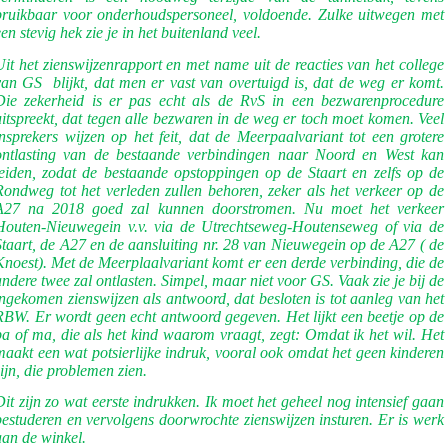
bruikbaar voor onderhoudspersoneel, voldoende. Zulke uitwegen met
en stevig hek zie je in het buitenland veel.
Uit het zienswijzenrapport en met name uit de reacties van het college
van GS
blijkt, dat men er vast van overtuigd is, dat de weg er komt.
Die zekerheid is er pas echt als de RvS in een bezwarenprocedure
uitspreekt, dat tegen alle bezwaren in de weg er toch moet komen. Veel
insprekers wijzen op het feit, dat de Meerpaalvariant tot een grotere
ontlasting van de bestaande verbindingen naar Noord en West kan
leiden, zodat de bestaande opstoppingen op de Staart en zelfs op de
Rondweg tot het verleden zullen behoren, zeker als het verkeer op de
A27 na 2018 goed zal kunnen doorstromen. Nu moet het verkeer
Houten-Nieuwegein v.v. via de Utrechtseweg-Houtenseweg of via de
Staart, de A27 en de aansluiting nr. 28 van Nieuwegein op de A27 ( de
Knoest). Met de Meerplaalvariant komt er een derde verbinding, die de
andere twee zal ontlasten. Simpel, maar niet voor GS. Vaak zie je bij de
ingekomen zienswijzen als antwoord, dat besloten is tot aanleg van het
RBW. Er wordt geen echt antwoord gegeven. Het lijkt een beetje op de
pa of ma, die als het kind waarom vraagt, zegt: Omdat ik het wil. Het
maakt een wat potsierlijke indruk, vooral ook omdat het geen kinderen
zijn, die problemen zien.
Dit zijn zo wat eerste indrukken. Ik moet het geheel nog intensief gaan
bestuderen en vervolgens doorwrochte zienswijzen insturen. Er is werk
aan de winkel.