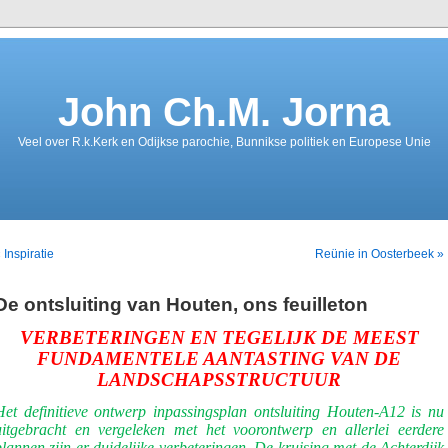
John Ch.M. Jorna
Veel over R.k.Kerk en Odijkse parochie, Bunnikse politiek en Europese Unie
 Inspiratie
Reünie in Oosterbeek »
De ontsluiting van Houten, ons feuilleton
VERBETERINGEN EN TEGELIJK DE MEEST
FUNDAMENTELE AANTASTING VAN DE
LANDSCHAPSSTRUCTUUR
Het definitieve ontwerp inpassingsplan ontsluiting Houten-A12 is nu
uitgebracht en vergeleken met het voorontwerp en allerlei eerdere
plannen zijn er duidelijke verbeteringen. De kruising met de Achterdijk