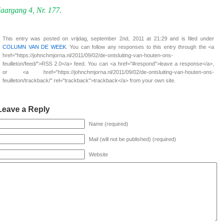
Jaargang 4, Nr. 177.
This entry was posted on vrijdag, september 2nd, 2011 at 21:29 and is filed under
COLUMN VAN DE WEEK
. You can follow any responses to this entry through the <a
href="https://johnchmjorna.nl/2011/09/02/de-ontsluiting-van-houten-ons-
feuilleton/feed/">RSS 2.0</a> feed. You can <a href="#respond">leave a response</a>,
or <a href="https://johnchmjorna.nl/2011/09/02/de-ontsluiting-van-houten-ons-
feuilleton/trackback/" rel="trackback">trackback</a> from your own site.
Leave a Reply
Name (required)
Mail (will not be published) (required)
Website