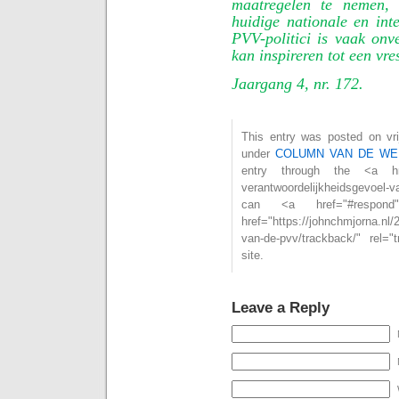
maatregelen te nemen, 
huidige nationale en int
PVV-politici is vaak onve
kan inspireren tot een vre
Jaargang 4, nr. 172.
This entry was posted on vrij
under
COLUMN VAN DE WE
entry through the <a href="
verantwoordelijkheidsgevoel
can <a href="#respon
href="https://johnchmjorna.nl/
van-de-pvv/trackback/" rel=
site.
Leave a Reply