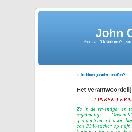
John 
Veel over R.k.Kerk en Odijkse
« Het biechtgeheim opheffen?
Het verantwoordeli
LINKSE LER
Zo in de zeventiger en ta
regelmatig: Onschul
geïndoctrineerd door hu
een PPR-sticker op mijn 
bureau zette om boeken, 