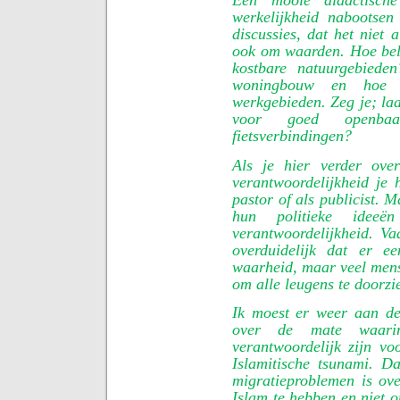
Een mooie didactisch
werkelijkheid nabootse
discussies, dat het niet
ook om waarden. Hoe bela
kostbare natuurgebieden
woningbouw en hoe 
werkgebieden. Zeg je; laa
voor goed openbaa
fietsverbindingen?
Als je hier verder ove
verantwoordelijkheid je 
pastor of als publicist. Ma
hun politieke ideeë
verantwoordelijkheid. V
overduidelijk dat er 
waarheid, maar veel mens
om alle leugens te doorzi
Ik moest er weer aan de
over de mate waar
verantwoordelijk zijn v
Islamitische tsunami. D
migratieproblemen is ove
Islam te hebben en niet 