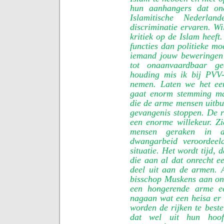
hun aanhangers dat ond
Islamitische Nederla
discriminatie ervaren. Wi
kritiek op de Islam heeft.
functies dan politieke moe
iemand jouw beweringen 
tot onaanvaardbaar g
houding mis ik bij PVV-p
nemen. Laten we het een
gaat enorm stemming ma
die de arme mensen uitbui
gevangenis stoppen. De ri
een enorme willekeur. Z
mensen geraken in a
dwangarbeid veroordeel
situatie. Het wordt tijd,
die aan al dat onrecht e
deel uit aan de armen. 
bisschop Muskens aan onru
een hongerende arme e
nagaan wat een heisa er 
worden de rijken te beste
dat wel uit hun hoof