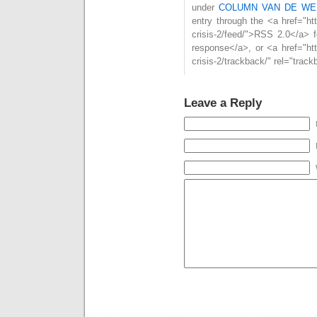
under
COLUMN VAN DE WE
entry through the <a href="htt
crisis-2/feed/">RSS 2.0</a> 
response</a>, or <a href="htt
crisis-2/trackback/" rel="trac
Leave a Reply