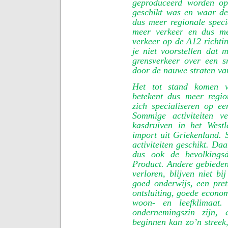
geproduceerd worden op
geschikt was en waar de
dus meer regionale speci
meer verkeer en dus me
verkeer op de A12 richtin
je niet voorstellen dat m
grensverkeer over een s
door de nauwe straten va
Het tot stand komen v
betekent dus meer region
zich specialiseren op ee
Sommige activiteiten v
kasdruiven in het West
import uit Griekenland. 
activiteiten geschikt. Da
dus ook de bevolkingsd
Product. Andere gebieden
verloren, blijven niet bi
goed onderwijs, een pre
ontsluiting, goede econom
woon- en leefklimaat
ondernemingszin zijn, 
beginnen kan zo’n streek