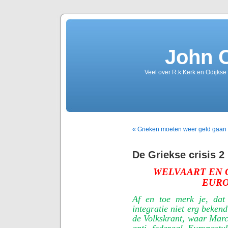
John 
Veel over R.k.Kerk en Odijkse
« Grieken moeten weer geld gaan
De Griekse crisis 2
WELVAART EN
EURO
Af en toe merk je, dat
integratie niet erg beken
de Volkskrant, waar Mar
anti federaal Europastuk