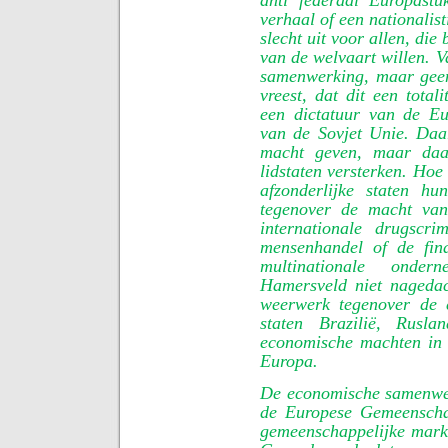
verhaal of een nationalis
slecht uit voor allen, die
van de welvaart willen. 
samenwerking, maar geen
vreest, dat dit een total
een dictatuur van de E
van de Sovjet Unie. Daa
macht geven, maar daar
lidstaten versterken. Hoe d
afzonderlijke staten hu
tegenover de macht van 
internationale drugscrim
mensenhandel of de fin
multinationale onder
Hamersveld niet nageda
weerwerk tegenover de
staten Brazilië, Rusl
economische machten in
Europa.
De economische samenwe
de Europese Gemeenscha
gemeenschappelijke markt 