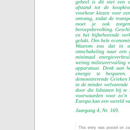
geheel is dit niet een 
afstand tot de koopkra
voorkeur kiezen voor ee
omvang, zodat de transp
moet je ook zorge
beroepsbevolking. Geschi
en het bijbehorende ver
gelukt. Ons hele economis
Waarom zou dat in an
omschakeling naar een 
minimaal energieverbru
weinig milieuvervuiling 
apparatuur. Denk aan h
energie te besparen.
demonstrerende Grieken 
in de minder welvarende 
door die lidstaten bij te
voorwaarden voor zo’n 
Europa kan een wereld va
Jaargang 4, Nr. 169.
This entry was posted on zate