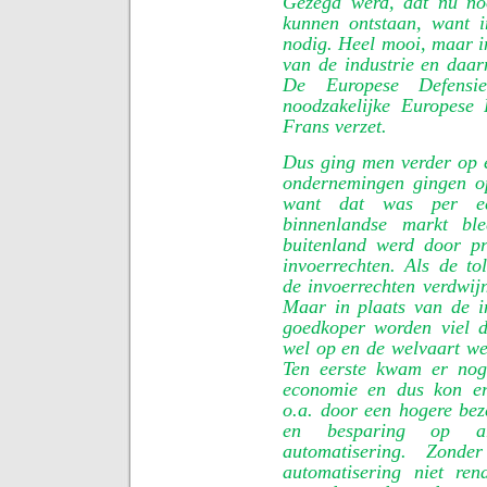
Gezegd werd, dat nu no
kunnen ontstaan, want 
nodig. Heel mooi, maar i
van de industrie en daar
De Europese Defensi
noodzakelijke Europese 
Frans verzet.
Dus ging men verder op 
ondernemingen gingen op
want dat was per ee
binnenlandse markt bl
buitenland werd door pr
invoerrechten. Als de t
de invoerrechten verdwij
Maar in plaats van de 
goedkoper worden viel 
wel op en de welvaart we
Ten eerste kwam er nog
economie en dus kon er
o.a. door een hogere bez
en besparing op ar
automatisering. Zonde
automatisering niet re