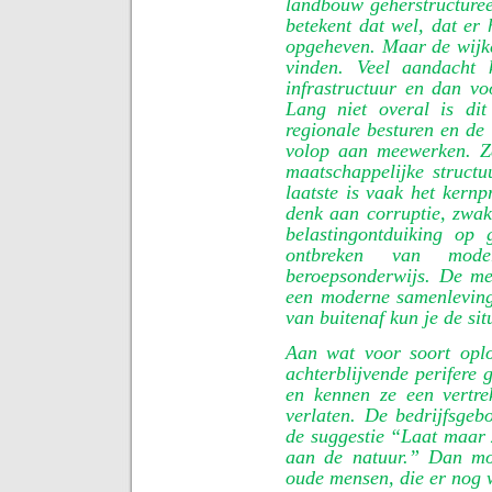
landbouw geherstructuree
betekent dat wel, dat er 
opgeheven. Maar de wijke
vinden. Veel aandacht 
infrastructuur en dan v
Lang niet overal is di
regionale besturen en de
volop aan meewerken. Z
maatschappelijke structu
laatste is vaak het kernp
denk aan corruptie, zwak
belastingontduiking op g
ontbreken van mode
beroepsonderwijs. De m
een moderne samenlevin
van buitenaf kun je de sit
Aan wat voor soort opl
achterblijvende perifere 
en kennen ze een vertre
verlaten. De bedrijfsgeb
de suggestie “Laat maar
aan de natuur.” Dan mo
oude mensen, die er nog w