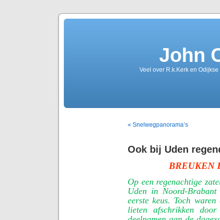
John 
Veel over R.k.Kerk en Odijkse
« Snelwegpanorama’s
Ook bij Uden regen
BREUKEN 
Op een regenachtige zate
Uden in Noord-Brabant w
eerste keus. Toch waren 
lieten afschrikken doo
deelnamen aan de dagexc