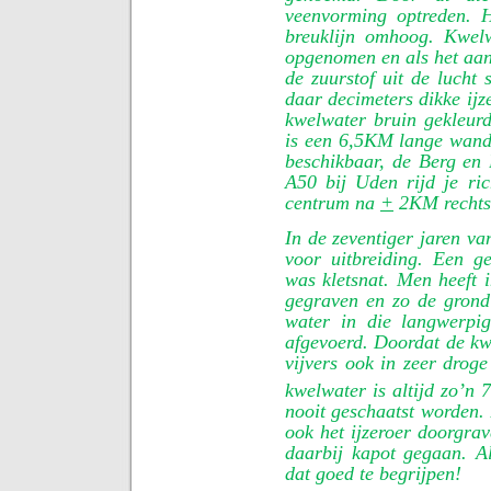
veenvorming optreden. H
breuklijn omhoog. Kwelw
opgenomen en als het aan
de zuurstof uit de lucht 
daar decimeters dikke ijz
kwelwater bruin gekleurd
is een 6,5KM lange wande
beschikbaar, de Berg en 
A50 bij Uden rijd je ric
centrum na
+
2KM rechts
In de zeventiger jaren v
voor uitbreiding. Een g
was kletsnat. Men heeft i
gegraven en zo de grond
water in die langwerpi
afgevoerd. Doordat de kw
vijvers ook in zeer droge
kwelwater is altijd zo’n 7
nooit geschaatst worden. 
ook het ijzeroer doorgra
daarbij kapot gegaan. Als
dat goed te begrijpen!