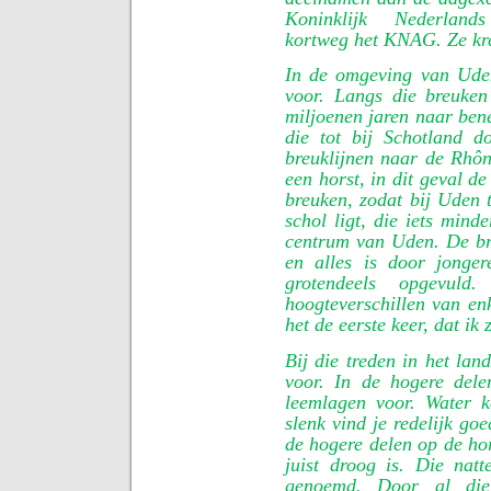
Koninklijk Nederland
kortweg het KNAG. Ze kr
In de omgeving van Ude
voor. Langs die breuken
miljoenen jaren naar ben
die tot bij Schotland 
breuklijnen naar de Rhô
een horst, in dit geval d
breuken, zodat bij Uden 
schol ligt, die iets mind
centrum van Uden. De br
en alles is door jonge
grotendeels opgevuld
hoogteverschillen van en
het de eerste keer, dat ik 
Bij die treden in het lan
voor. In de hogere del
leemlagen voor. Water 
slenk vind je redelijk go
de hogere delen op de hor
juist droog is. Die nat
genoemd. Door al die