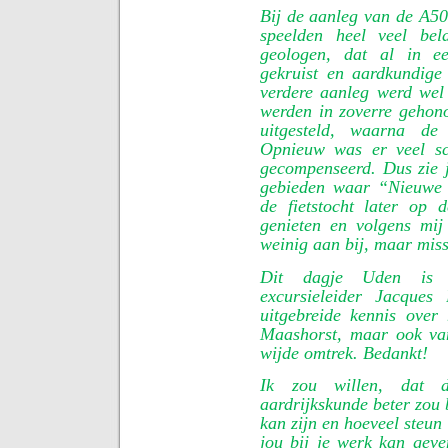
Bij de aanleg van de A50
speelden heel veel bel
geologen, dat al in ee
gekruist en aardkundig
verdere aanleg werd we
werden in zoverre gehono
uitgesteld, waarna de
Opnieuw was er veel s
gecompenseerd. Dus zie 
gebieden waar “Nieuwe 
de fietstocht later op 
genieten en volgens mi
weinig aan bij, maar mis
Dit dagje Uden is m
excursieleider Jacques
uitgebreide kennis ove
Maashorst, maar ook va
wijde omtrek. Bedankt!
Ik zou willen, dat d
aardrijkskunde beter zou 
kan zijn en hoeveel steun
jou bij je werk kan gev