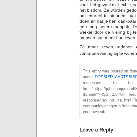
vaak het gevoel niet echt ge
het bisdom. Ze worden gedoo
ook moreel te steunen, hun
doen en dat je hen dankbaar
een nog betere aanpak. De
werker door de viering bij 
mensen hoe meer hun leven zi
Zo maar zeven redenen o
communieviering bij te wonen
This entry was posted on dond
under
DOSSIER AARTSBIS
responses to th
href="https://johnchmjorna.nl
rk/feed/">RSS 2.0</a> fee
response</a>, or <a href="ht
communievieringen-rk/trackb
your own site.
Leave a Reply