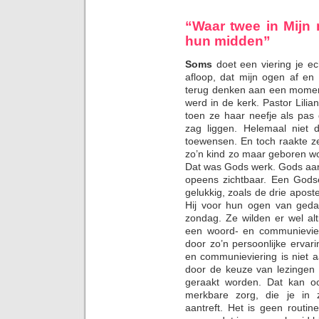
“Waar twee in Mijn 
hun midden”
Soms
doet een viering je e
afloop, dat mijn ogen af en
terug denken aan een moment
werd in de kerk. Pastor Lili
toen ze haar neefje als pa
zag liggen. Helemaal niet 
toewensen. En toch raakte ze
zo’n kind zo maar geboren wor
Dat was Gods werk. Gods aan
opeens zichtbaar. Een Gods
gelukkig, zoals de drie apost
Hij voor hun ogen van geda
zondag. Ze wilden er wel alt
een woord- en communievier
door zo’n persoonlijke erva
en communieviering is niet 
door de keuze van lezingen 
geraakt worden. Dat kan o
merkbare zorg, die je in 
aantreft. Het is geen routi