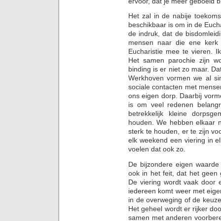
ervoor, dat je meer geboeid blij
Het zal in de nabije toekom
beschikbaar is om in de Euch
de indruk, dat de bisdomlei
mensen naar die ene kerk 
Eucharistie mee te vieren. 
Het samen parochie zijn wo
binding is er niet zo maar. D
Werkhoven vormen we al si
sociale contacten met mense
ons eigen dorp. Daarbij vorm
is om veel redenen belang
betrekkelijk kleine dorpsg
houden. We hebben elkaar n
sterk te houden, er te zijn vo
elk weekend een viering in 
voelen dat ook zo.
De bijzondere eigen waarde
ook in het feit, dat het geen
De viering wordt vaak door 
iedereen komt weer met eige
in de overweging of de keuze
Het geheel wordt er rijker do
samen met anderen voorbereid