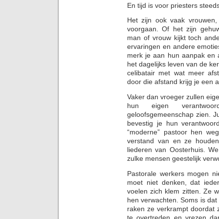
En tijd is voor priesters ste
Het zijn ook vaak vrouwen,
voorgaan. Of het zijn geh
man of vrouw kijkt toch and
ervaringen en andere emoties
merk je aan hun aanpak en a
het dagelijks leven van de ke
celibatair met wat meer afs
door die afstand krijg je een 
Vaker dan vroeger zullen eig
hun eigen verantwoorde
geloofsgemeenschap zien. Jui
bevestig je hun verantwoord
“moderne” pastoor hen weg
verstand van en ze houden
liederen van Oosterhuis. We
zulke mensen geestelijk ver
Pastorale werkers mogen nie
moet niet denken, dat iede
voelen zich klem zitten. Ze
hen verwachten. Soms is dat i
raken ze verkrampt doordat z
te overtreden en vrezen d