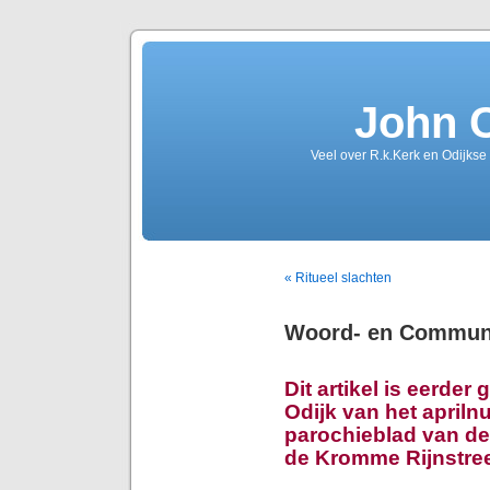
John 
Veel over R.k.Kerk en Odijkse
« Ritueel slachten
Woord- en Communi
Dit artikel is eerder
Odijk van het april
parochieblad van de
de Kromme Rijnstre