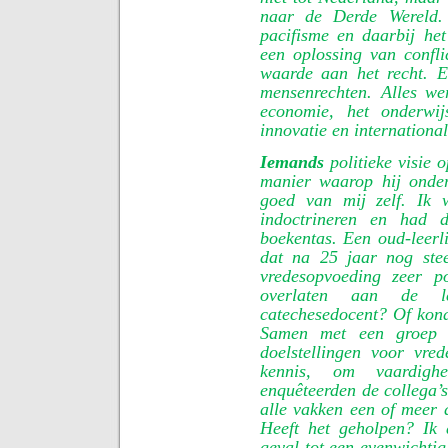
naar de Derde Wereld. 
pacifisme en daarbij het 
een oplossing van confli
waarde aan het recht. E
mensenrechten. Alles we
economie, het onderwij
innovatie en internation
Iemands
politieke visie o
manier waarop hij onder
goed van mij zelf. Ik w
indoctrineren en had 
boekentas. Een oud-leerli
dat na 25 jaar nog stee
vredesopvoeding zeer p
overlaten aan de le
catechesedocent? Of kond
Samen met een groep o
doelstellingen voor vre
kennis, om vaardig
enquêteerden de collega’s
alle vakken een of meer 
Heeft het geholpen? Ik 
geval tot een evenwichti