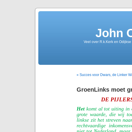
John 
Veel over R.k.Kerk en Odijkse
« Succes voor Dwars, de Linker 
GroenLinks moet gr
DE PIJLER
Het
komt al tot uiting i
grote waarde, die wij t
linkse zit het streven na
rechtvaardige inkomensv
niet tot Nederland, maar 