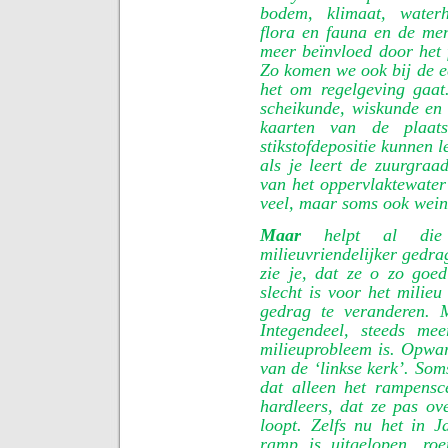
bodem, klimaat, waterhu
flora en fauna en de men
meer beïnvloed door het 
Zo komen we ook bij de e
het om regelgeving gaat
scheikunde, wiskunde en 
kaarten van de plaatse
stikstofdepositie kunnen 
als je leert de zuurgraad
van het oppervlaktewater 
veel, maar soms ook wein
Maar
helpt al die
milieuvriendelijker gedra
zie je, dat ze o zo goe
slecht is voor het milieu
gedrag te veranderen. M
Integendeel, steeds me
milieuprobleem is. Opwar
van de ‘linkse kerk’. Soms
dat alleen het rampensc
hardleers, dat ze pas ov
loopt. Zelfs nu het in 
ramp is uitgelopen, ro