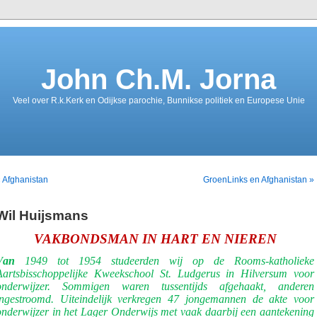
John Ch.M. Jorna
Veel over R.k.Kerk en Odijkse parochie, Bunnikse politiek en Europese Unie
 Afghanistan
GroenLinks en Afghanistan »
Wil Huijsmans
VAKBONDSMAN IN HART EN NIEREN
V
an
1949 tot 1954 studeerden wij op de Rooms-katholieke
Aartsbisschoppelijke Kweekschool St. Ludgerus in Hilversum voor
onderwijzer. Sommigen waren tussentijds afgehaakt, anderen
ingestroomd. Uiteindelijk verkregen 47 jongemannen de akte voor
onderwijzer in het Lager Onderwijs met vaak daarbij een aantekening