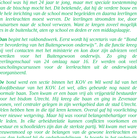
School was hij met 24 jaar te jong, maar met speciale toestemming
van de bisschop mocht het. Dit betekende, dat hij de verdere bouw en
de hele inrichting van de school moest begeleiden en daarna leerlingen
en leerkrachten moest werven. De leerlingen stroomden toe, door
huisartsen naar de school verwezen. Want ze kregen zoveel mogelijk
les in de buitenlucht, aten op school en deden er een middagslaapje.
Dan
begint het vakbondswerk. Eerst wordt hij secretaris van de “Bond
ter bevordering van het Buitengewoon onderwijs”. In die functie kreeg
hij veel contacten met het ministerie en kon door zijn adviezen veel
bereiken voor het Buitengewoon onderwijs. Zo ging de
leerlingenschaal van 24 omlaag naar 16. Er werden ook veel
nascholingscursussen voor de leerkrachten uit de onderwijstak
georganiseerd.
De
bond werd een sectie binnen het KOV en Wil werd lid van het
Hoofdbestuur van het KOV. Let wel, alles gebeurde nog naast de
normale baan. Toen kwam er een baan vrij als vrijgesteld bestuurder
voor het bisdom Utrecht. Hij kreeg die baan en ging in Zevenaar
wonen, veel centraler gelegen in zijn werkgebied dan de stad Utrecht.
Velen hebben hem in die tijd leren kennen. Overal gaf hij voorlichting
over nieuwe wetgeving. Maar hij was vooral belangenbehartiger voor
de leden. In elke arbeidsrelatie kunnen conflicten voorkomen en
bestuur en schoolleiders zijn dan de sterkste partij. Wil kwam met ware
leeuwenmoed op voor de belangen van de gewone leerkrachten en
was dan keihard bij de onderhandelingen. Je hoorde in het onderwijs