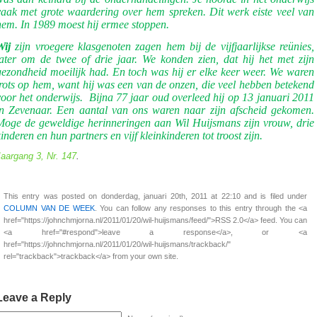
vaak met grote waardering over hem spreken. Dit werk eiste veel van
hem. In 1989 moest hij ermee stoppen.
Wij
zijn vroegere klasgenoten zagen hem bij de vijfjaarlijkse reünies,
later om de twee of drie jaar. We konden zien, dat hij het met zijn
gezondheid moeilijk had. En toch was hij er elke keer weer. We waren
trots op hem, want hij was een van de onzen, die veel hebben betekend
voor het onderwijs.
Bijna 77 jaar oud overleed hij op 13 januari 2011
in Zevenaar. Een aantal van ons waren naar zijn afscheid gekomen.
Moge de geweldige herinneringen aan Wil Huijsmans zijn vrouw, drie
inderen en hun partners en vijf kleinkinderen tot troost zijn.
aargang 3, Nr. 147
.
This entry was posted on donderdag, januari 20th, 2011 at 22:10 and is filed under
COLUMN VAN DE WEEK
. You can follow any responses to this entry through the <a
href="https://johnchmjorna.nl/2011/01/20/wil-huijsmans/feed/">RSS 2.0</a> feed. You can
<a href="#respond">leave a response</a>, or <a
href="https://johnchmjorna.nl/2011/01/20/wil-huijsmans/trackback/"
rel="trackback">trackback</a> from your own site.
Leave a Reply