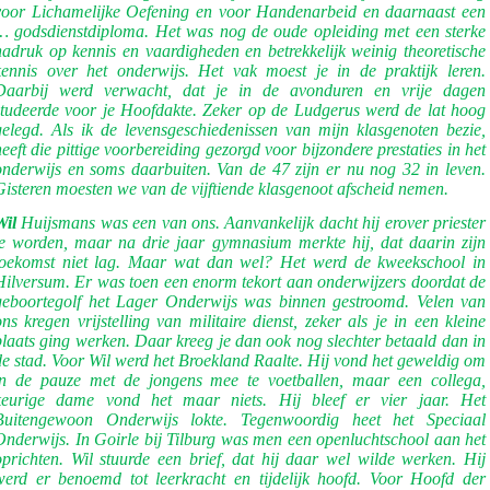
voor Lichamelijke Oefening en voor Handenarbeid en daarnaast een
… godsdienstdiploma. Het was nog de oude opleiding met een sterke
nadruk op kennis en vaardigheden en betrekkelijk weinig theoretische
kennis over het onderwijs. Het vak moest je in de praktijk leren.
Daarbij werd verwacht, dat je in de avonduren en vrije dagen
studeerde voor je Hoofdakte. Zeker op de Ludgerus werd de lat hoog
gelegd. Als ik de levensgeschiedenissen van mijn klasgenoten bezie,
heeft die pittige voorbereiding gezorgd voor bijzondere prestaties in het
onderwijs en soms daarbuiten. Van de 47 zijn er nu nog 32 in leven.
Gisteren moesten we van de vijftiende klasgenoot afscheid nemen.
Wil
Huijsmans was een van ons. Aanvankelijk dacht hij erover priester
te worden, maar na drie jaar gymnasium merkte hij, dat daarin zijn
toekomst niet lag. Maar wat dan wel? Het werd de kweekschool in
Hilversum. Er was toen een enorm tekort aan onderwijzers doordat de
geboortegolf het Lager Onderwijs was binnen gestroomd. Velen van
ons kregen vrijstelling van militaire dienst, zeker als je in een kleine
plaats ging werken. Daar kreeg je dan ook nog slechter betaald dan in
de stad. Voor Wil werd het Broekland Raalte. Hij vond het geweldig om
in de pauze met de jongens mee te voetballen, maar een collega,
keurige dame vond het maar niets. Hij bleef er vier jaar. Het
Buitengewoon Onderwijs lokte. Tegenwoordig heet het Speciaal
Onderwijs. In Goirle bij Tilburg was men een openluchtschool aan het
oprichten. Wil stuurde een brief, dat hij daar wel wilde werken. Hij
werd er benoemd tot leerkracht en tijdelijk hoofd. Voor Hoofd der