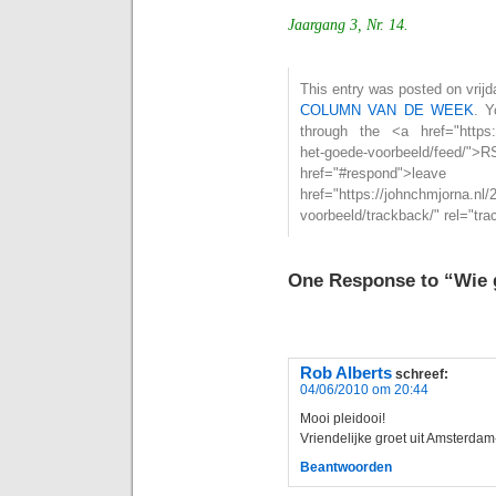
Jaargang 3, Nr. 14.
This entry was posted on vrijda
COLUMN VAN DE WEEK
. Y
through the <a href="https:/
het-goede-voorbeeld/fe
href="#respond">l
href="https://johnchmjorna.nl/
voorbeeld/trackback/" rel="tr
One Response to “Wie 
Rob Alberts
schreef:
04/06/2010 om 20:44
Mooi pleidooi!
Vriendelijke groet uit Amsterda
Beantwoorden