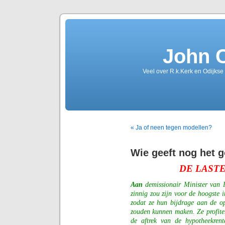
John 
Veel over R.k.Kerk en Odijkse
« Ja of neen tegen modellen?
Wie geeft nog het 
DE LAST
Aan
demissionair Minister van 
zinnig zou zijn voor de hoogste i
zodat ze hun bijdrage aan de op
zouden kunnen maken. Ze profiter
de aftrek van de hypotheekrent