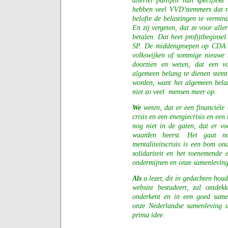
allerlei partijen hun specifie
hebben veel VVD’stemmers dat n
belofte de belastingen te vermin
En zij vergeten, dat ze voor alle
betalen. Dat heet profijtbeginse
SP. De middengroepen op CDA 
volkswijken of sommige nieuwe 
doorzien en weten, dat een vo
algemeen belang te dienen stemt
worden, want het algemeen belan
niet zo veel
mensen meer op.
We
weten, dat er een financiële 
crisis en een energiecrisis en ee
nog niet in de gaten, dat er voo
waarden heerst. Het gaat n
mentaliteitscrisis is een bom o
solidariteit en het toenemende
ondermijnen en onze samenlevin
Als
u lezer, dit in gedachten ho
website bestudeert, zal ontdek
onderkent en in een goed same
onze Nederlandse samenleving u
prima idee.