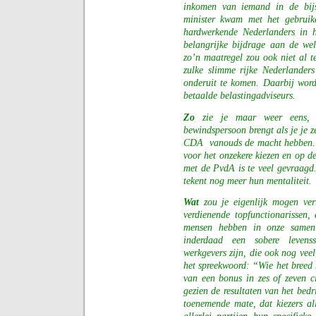
inkomen van iemand in de bi
minister kwam met het gebruik
hardwerkende Nederlanders in h
belangrijke bijdrage aan de we
zo’n maatregel zou ook niet al te
zulke slimme rijke Nederlander
onderuit te komen. Daarbij wor
betaalde belastingadviseurs.
Zo
zie je maar weer eens, 
bewindspersoon brengt als je je ze
CDA
vanouds de macht hebben. 
voor het onzekere kiezen en op 
met de PvdA is te veel gevraagd
tekent nog meer hun mentaliteit.
Wat
zou je eigenlijk mogen ve
verdienende topfunctionarissen
mensen hebben in onze samenle
inderdaad een sobere levenss
werkgevers zijn, die ook nog veel
het spreekwoord: “Wie het breed h
van een bonus in zes of zeven ci
gezien de resultaten van het bedr
toenemende mate, dat kiezers a